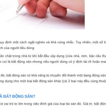
 quy định một cách ngặt nghèo và khá cứng nhắc. Tuy nhiên, một số lo
ích của người tiêu dùng.
găn chặt trong nhà từ khi bắt đầu xây dựng (cửa nhà, rèm, bậc cầu 
 coi là bất động sản nhưng nếu người dùng có ý định tài rỡ hoặc ma
o đó, bất động sản có khả năng bị chuyển đổi thành một dạng động sả
ông dụng cho một loại bất động sản khác (cả 2 loại này đều cùng thu
VÀ BẤT ĐỘNG SẢN?
có vai trò to lớn trong việc đính giá của loại tài sản đó. Giá trị bất độ