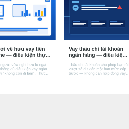
PR/EIR như thế nào, và
độ phê duyệt, để bạn chọn đúng
 của bạn khi không muốn
kênh phù hợp với hồ sơ và nhu
cầu.
ời về hưu vay tiền
Vay thấu chi tài khoản
ne — điều kiện thực
ngân hàng — điều kiện,
hồ sơ và lưu ý quan
hạn mức, lãi suất thực
 người vừa nghỉ hưu lo ngại
Thấu chi tài khoản cho phép bạn rút
ng
tế
không đủ điều kiện vay ngân
vượt số dư đến một hạn mức cấp
vì "không còn đi làm". Thực
trước — không cần hợp đồng vay
ương hưu BHXH là nguồn thu
riêng, lãi tính theo ngày âm. Bài giải
nhiều tổ chức tín dụng
thích cơ chế vận hành, điều kiện
) chính thức chấp nhận —
được cấp, cách lãi tích luỹ, và khi
 có 3 khác biệt quan trọng so
nào thấu chi phù hợp hơn thẻ tín
gười đang đi làm mà bạn cần
dụng hay vay tín chấp — và khi nà
õ trước khi nộp hồ sơ.
thì không.