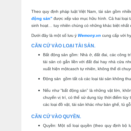
Theo quy định pháp luật Việt Nam, tài sản gồm nhiều
động sản”
được xếp vào mục hữu hình. Cả hai loại tà
sinh hoạt… tuy nhiên chúng có những khác biệt nhất
Dưới đây là một số lưu ý
Wemony.vn
cung cấp với hy
CĂN CỨ VÀO LOẠI TÀI SẢN.
Bất động sản gồm: Nhà ở, đất đai, các công t
tài sản có gắn liền với đất đai hay nhà cửa n
xuất hiện mộtcasch tự nhiên, không thể di chuy
Động sản gồm tất cả các loại tài sản không th
Nếu như “bất động sản” là những vật lớn, không 
chuyển vị trí, có thể sử dụng tùy thời điểm tù
các loại đồ vật, tài sản khác như bàn ghế, tủ gỗ
CĂN CỨ VÀO QUYỀN.
Quyền: Một số loại quyền (theo quy định bộ l