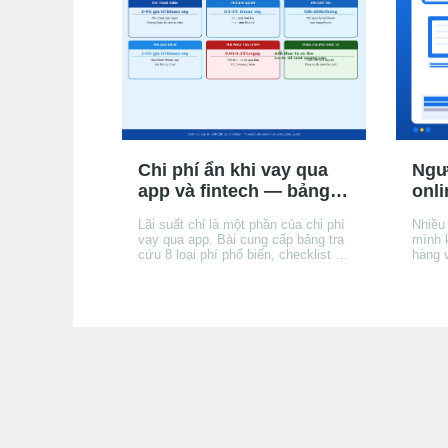
đến APR/EIR như thế nào, và
đến A
quyền của bạn khi không muốn
quyền
mua.
mua.
Chi phí ẩn khi vay qua
Ngư
app và fintech — bảng
onli
tra cứu và cách đọc hợp
tế, 
Lãi suất chỉ là một phần của chi phí
Nhiều
đồng
trọ
vay qua app. Bài cung cấp bảng tra
mình 
cứu 8 loại phí phổ biến, checklist 7
hàng 
bước đọc hợp đồng trước khi ký,
tế, l
và hướng dẫn tính tổng chi phí thực
được 
tế để không bị bất ngờ khi đến kỳ
(TCTD
trả đầu tiên.
nhưng
với n
nắm r