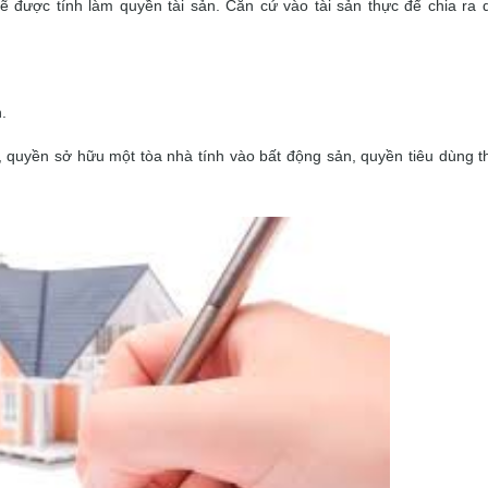
ẽ được tính làm quyền tài sản. Căn cứ vào tài sản thực để chia ra 
.
 quyền sở hữu một tòa nhà tính vào bất động sản, quyền tiêu dùng th