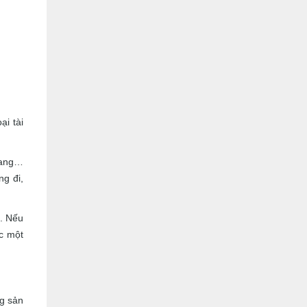
ại tài
thang…
ng đi,
n. Nếu
ộc một
ng sản