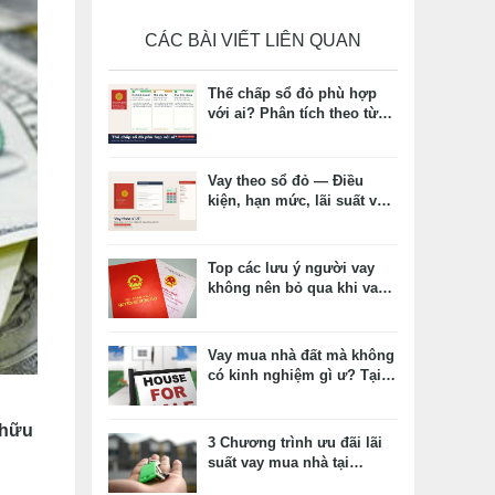
CÁC BÀI VIẾT LIÊN QUAN
Thế chấp sổ đỏ phù hợp
với ai? Phân tích theo từng
nhóm hồ sơ và rủi ro
Vay theo sổ đỏ — Điều
kiện, hạn mức, lãi suất và
quy trình thực tế
Top các lưu ý người vay
không nên bỏ qua khi vay
thế chấp sổ đỏ.
Vay mua nhà đất mà không
có kinh nghiệm gì ư? Tại
sao thế?
 hữu
3 Chương trình ưu đãi lãi
suất vay mua nhà tại
Maritime Bank tháng