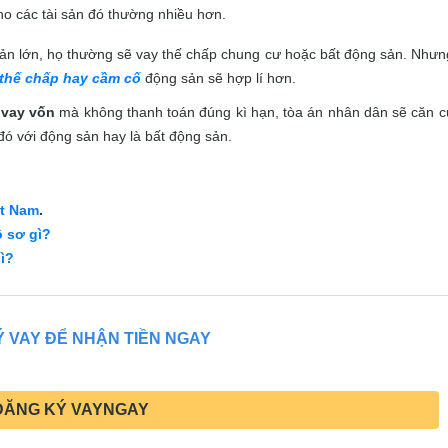
ho các tài sản đó thường nhiều hơn.
n lớn, họ thường sẽ vay thế chấp chung cư hoặc bất động sản. Nhưn
thế chấp hay cầm cố
động sản sẽ hợp lí hơn.
y
vay vốn
mà không thanh toán đúng kì hạn, tòa án nhân dân sẽ căn c
 đó với động sản hay là bất động sản.
ệt Nam
.
 sơ gì?
ì?
 VAY ĐỂ NHẬN TIỀN NGAY
ĐĂNG KÝ VAYNGAY