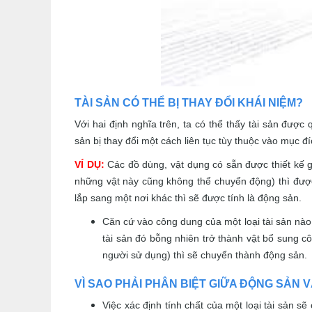
TÀI SẢN CÓ THỂ BỊ THAY ĐỔI KHÁI NIỆM?
Với hai định nghĩa trên, ta có thể thấy tài sản được
sản bị thay đổi một cách liên tục tùy thuộc vào mục đ
VÍ DỤ:
Các đồ dùng, vật dụng có sẵn được thiết kế 
những vật này cũng không thể chuyển động) thì được
lắp sang một nơi khác thì sẽ được tính là động sản.
Căn cứ vào công dung của một loại tài sản nà
tài sản đó bỗng nhiên trở thành vật bổ sung c
người sử dụng) thì sẽ chuyển thành động sản.
VÌ SAO PHẢI PHÂN BIỆT GIỮA ĐỘNG SẢN 
Việc xác định tính chất của một loại tài sản sẽ 