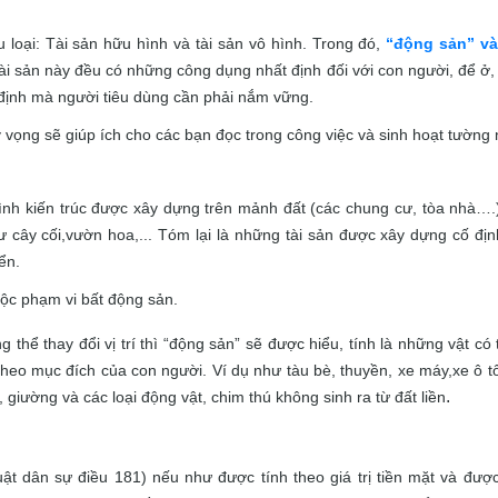
 loại: Tài sản hữu hình và tài sản vô hình. Trong đó,
“động sản” và
i sản này đều có những công dụng nhất định đối với con người, để ở, đ
 định mà người tiêu dùng cần phải nắm vững.
 vọng sẽ giúp ích cho các bạn đọc trong công việc và sinh hoạt tường 
rình kiến trúc được xây dựng trên mảnh đất (các chung cư, tòa nhà….
hư cây cối,vườn hoa,... Tóm lại là những tài sản được xây dựng cố đị
ển.
uộc phạm vi bất động sản.
thể thay đổi vị trí thì “động sản” sẽ được hiểu, tính là những vật có 
y theo mục đích của con người. Ví dụ như tàu bè, thuyền, xe máy,xe ô t
.
, giường và các loại động vật, chim thú không sinh ra từ đất liền
uật dân sự điều 181) nếu như được tính theo giá trị tiền mặt và đượ