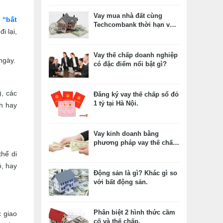
7/2019.
Vay mua nhà đất cùng
 “bất
Techcombank thời hạn vay
i lại,
tới 25 năm.
Vay thế chấp doanh nghiệp
ngày.
có đặc điểm nổi bật gì?
), các
Đăng ký vay thế chấp sổ đỏ
1 tỷ tại Hà Nội.
nh hay
Vay kinh doanh bằng
phương pháp vay thế chấp
nhà tại ACB.
thể di
ô, hay
Động sản là gì? Khác gì so
với bất động sản.
Phân biệt 2 hình thức cầm
c giao
cố và thế chấp.