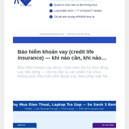
Bảo hiểm khoản vay (credit life
insurance) — khi nào cần, khi nào
không, chi phí thực tế
Bảo hiểm khoản vay được chào kèm khi ký hợp đồng
vay tiêu dùng — nhưng đây là sản phẩm tùy chọn,
không phải điều kiện phê duyệt vay theo pháp luật hiện
hành. Bài này giải thích cơ chế, khi nào nên cân nhắc,
chi phí thực tế ảnh hưởng đến APR/EIR như thế nào,
và quyền của bạn khi không muốn mua.