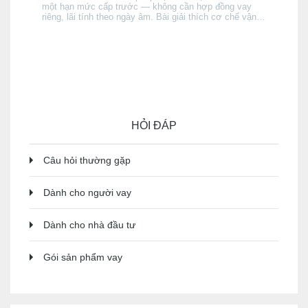
một hạn mức cấp trước — không cần hợp đồng vay
riêng, lãi tính theo ngày âm. Bài giải thích cơ chế vận
hành, điều kiện được cấp, cách lãi tích luỹ, và khi nào
thấu chi phù hợp hơn thẻ tín dụng hay vay tín chấp —
và khi nào thì không.
HỎI ĐÁP
Câu hỏi thường gặp
Dành cho người vay
Dành cho nhà đầu tư
Gói sản phẩm vay