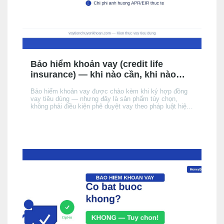
Bảo hiểm khoản vay (credit life
insurance) — khi nào cần, khi nào
không, chi phí thực tế
Bảo hiểm khoản vay được chào kèm khi ký hợp đồng
vay tiêu dùng — nhưng đây là sản phẩm tùy chọn,
không phải điều kiện phê duyệt vay theo pháp luật hiện
hành. Bài này giải thích cơ chế, khi nào nên cân nhắc,
chi phí thực tế ảnh hưởng đến APR/EIR như thế nào,
và quyền của bạn khi không muốn mua.