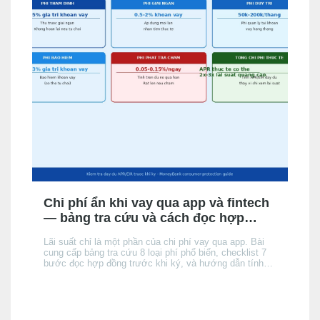
Chi phí ẩn khi vay qua app và fintech
— bảng tra cứu và cách đọc hợp
đồng
Lãi suất chỉ là một phần của chi phí vay qua app. Bài
cung cấp bảng tra cứu 8 loại phí phổ biến, checklist 7
bước đọc hợp đồng trước khi ký, và hướng dẫn tính
tổng chi phí thực tế để không bị bất ngờ khi đến kỳ trả
đầu tiên.