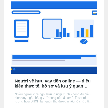
Người về hưu vay tiền online — điều
kiện thực tế, hồ sơ và lưu ý quan
trọng
Nhiều người vừa nghỉ hưu lo ngại mình không đủ điều
kiện vay ngân hàng vì "không còn đi làm". Thực tế,
lương hưu BHXH là nguồn thu được nhiều tổ chức tín
dụng (TCTD) chính thức chấp nhận — nhưng có 3 khác