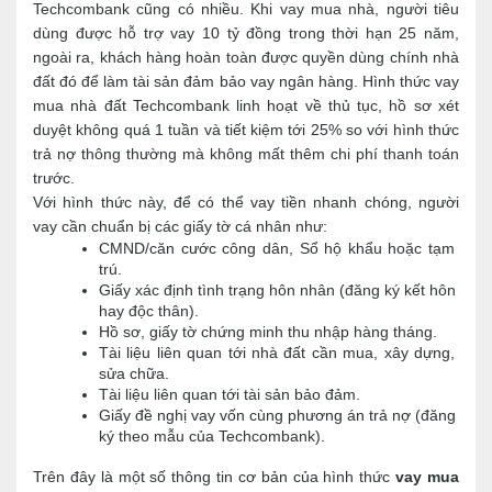
Techcombank cũng có nhiều. Khi vay mua nhà, người tiêu 
dùng được hỗ trợ vay 10 tỷ đồng trong thời hạn 25 năm, 
ngoài ra, khách hàng hoàn toàn được quyền dùng chính nhà 
đất đó để làm tài sản đảm bảo vay ngân hàng. Hình thức vay 
mua nhà đất Techcombank linh hoạt về thủ tục, hồ sơ xét 
duyệt không quá 1 tuần và tiết kiệm tới 25% so với hình thức 
trả nợ thông thường mà không mất thêm chi phí thanh toán 
trước.
Với hình thức này, để có thể vay tiền nhanh chóng, người 
vay cần chuẩn bị các giấy tờ cá nhân như: 
CMND/căn cước công dân, Sổ hộ khẩu hoặc tạm 
trú.
Giấy xác định tình trạng hôn nhân (đăng ký kết hôn 
hay độc thân).
Hồ sơ, giấy tờ chứng minh thu nhập hàng tháng.
Tài liệu liên quan tới nhà đất cần mua, xây dựng, 
sửa chữa.
Tài liệu liên quan tới tài sản bảo đảm.
Giấy đề nghị vay vốn cùng phương án trả nợ (đăng 
ký theo mẫu của Techcombank).
Trên đây là một số thông tin cơ bản của hình thức 
vay mua 