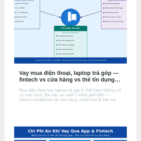
Vay mua điện thoại, laptop trả góp —
fintech vs cửa hàng vs thẻ tín dụng:
chọn kênh nào phù hợp?
Mua điện thoại hay laptop trả góp ở Việt Nam không chỉ
có một cách. Bài này so sánh 3 kênh phổ biến —
fintech installment tại cửa hàng, chuỗi bán lẻ bán trả
góp, và thẻ tín dụng của người mua — theo điều kiện
hồ sơ, chi phí thực tế và tốc độ phê duyệt, để bạn chọn
đúng kênh phù hợp với hồ sơ và nhu cầu.