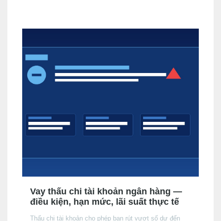
biệt quan trọng so với người đang đi làm mà bạn cần
nắm rõ trước khi nộp hồ sơ.
Vay thấu chi tài khoản ngân hàng —
điều kiện, hạn mức, lãi suất thực tế
Thấu chi tài khoản cho phép bạn rút vượt số dư đến