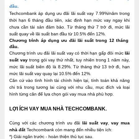
đầu.
Techcombank áp dụng ưu đãi lãi suất vay 7.99%/năm trong 
thời hạn 6 tháng đầu tiên, xác định hạn mức vay ngay khi 
chưa cần tài sản đảm bảo. Từ tháng thứ 7 trở đi, mức lãi 
suất quay về lãi suất ban đầu từ 10.5% đến 12%.
Chương trình áp dụng ưu đãi lãi suất trong 12 tháng 
đầu.
Chương trình ưu đãi lãi suất vay có thời hạn gấp đôi mức 
lãi 
suất vay
 trong gói vay thứ nhất, tuy nhiên trong 1 năm này, 
mức lãi suất biên độ là 8.29%. Từ tháng thứ 13 trở đi, hạn 
mức lãi suất vay quay lại 10.5% đến 12%.
Căn cứ vào tình hình tài chính hiện tại, tính toán khả năng 
chi trả trong tương lai cùng với nhu cầu, mục đích và loại 
hình từng căn để lựa chọn gói vay mua nhà phù hợp.
LỢI ÍCH VAY MUA NHÀ TECHCOMBANK.
Cùng với các chương trình ưu đãi 
lãi suất vay
, 
vay mua 
nhà đất
 Techcombank còn mang đến nhiều tiện ích:
*) Giải ngân trước - hoàn thiện thủ tục sau.