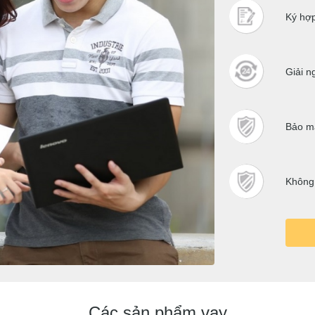
Ký hợp
Giải 
Bảo m
Không 
Các sản phẩm vay