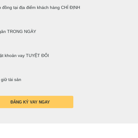
 đồng tại địa điểm khách hàng CHỈ ĐỊNH
ngân TRONG NGÀY
ật khoản vay TUYỆT ĐỐI
giữ tài sản
ĐĂNG KÝ VAY NGAY