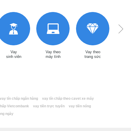
Vay
Vay theo
Vay theo
Vay tín
sinh viên
máy tính
trang sức
l
vay tín chấp ngân hàng
vay tín chấp theo cavet xe máy
 chấp Vietcombank
vay tiền trực tuyến
vay tiền nóng
ong ngày