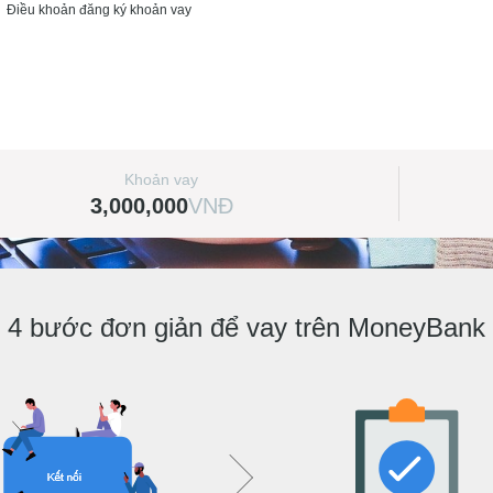
Điều khoản
đăng ký khoản vay
Khoản vay
3,000,000
VNĐ
4 bước đơn giản để vay trên MoneyBank