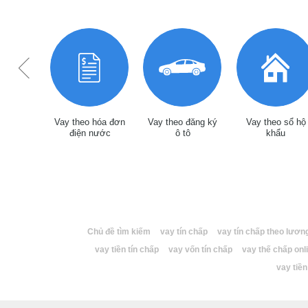
thế chấp
Vay theo hóa đơn
Vay theo đăng ký
Vay theo sổ hộ
đỏ
điện nước
ô tô
khẩu
Chủ đề tìm kiếm
vay tín chấp
vay tín chấp theo lươn
vay tiền tín chấp
vay vốn tín chấp
vay thế chấp onl
vay tiề