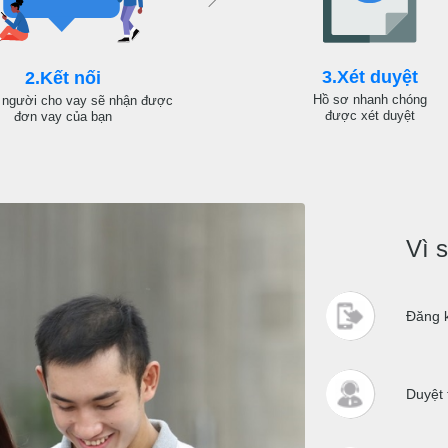
3.Xét duyệt
2.Kết nối
Hồ sơ nhanh chóng
 người cho vay sẽ nhận được
được xét duyệt
đơn vay của bạn
Vì 
Đăng k
Duyệt