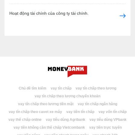
Hoạt động tài chính của công ty tài chính.
Chủ đề tìm kiếm
vay tín chấp
vay tín chấp theo lương
vay tín chấp theo lương chuyển khoản
vay tín chấp theo lương tiền mặt
vay tín chấp ngân hàng
vay tín chấp theo cavet xe máy
vay tiền tín chấp
vay vốn tín chấp
vay thế chấp online
vay tiêu dùng Agribank
vay tiêu dùng VPbank
vay tiền không cần thế chấp Vietcombank
vay tiền trực tuyến