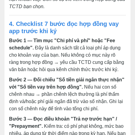
TCTD bạn chọn.
4. Checklist 7 bước đọc hợp đồng vay
app trước khi ký
Bước 1 — Tìm mục "Chi phí và phí" hoặc "Fee
schedule".
Đây là danh sách tất cả loại phí áp dụng
cho khoản vay của bạn. Nếu không có mục này rõ
ràng trong hợp đồng → yêu cầu TCTD cung cấp bằng
văn bản hoặc hỏi qua kênh chính thức trước khi ký.
Bước 2 — Đối chiếu "Số tiền giải ngân thực nhận"
với "Số tiền vay trên hợp đồng".
Nếu hai con số
chênh nhau → phần chênh lệch thường là phí thẩm
định và/hoặc phí giải ngân đã trừ vào số nhận. Ghi lại
con số chênh này để tính vào tổng chi phí.
Bước 3 — Đọc điều khoản "Trả nợ trước hạn" /
"Prepayment".
Kiểm tra: có phí phạt không, mức bao
nhiêu, áp dụng từ thời điểm nào trong kỳ hạn. Nếu bạn