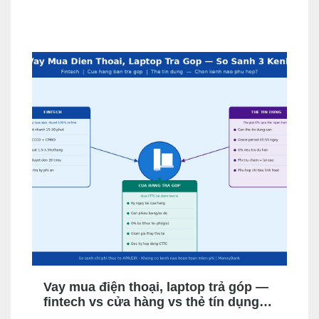
hành. Bài này giải thích cơ chế, khi nào nên cân nhắc,
chi phí thực tế ảnh hưởng đến APR/EIR như thế nào,
và quyền của bạn khi không muốn mua.
Vay mua điện thoại, laptop trả góp —
fintech vs cửa hàng vs thẻ tín dụng:
chọn kênh nào phù hợp?