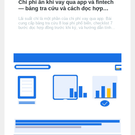
Chi phí ẩn khi vay qua app và fintech
— bảng tra cứu và cách đọc hợp
đồng
Lãi suất chỉ là một phần của chi phí vay qua app. Bài
cung cấp bảng tra cứu 8 loại phí phổ biến, checklist 7
bước đọc hợp đồng trước khi ký, và hướng dẫn tính
tổng chi phí thực tế để không bị bất ngờ khi đến kỳ trả
đầu tiên.