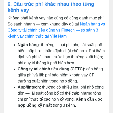
6. Cấu trúc phí khác nhau theo từng
kênh vay
Không phải kênh vay nào cũng có cùng danh mục phí.
So sánh nhanh — xem khung đầy đủ tại
Ngân hàng vs
Công ty tài chính tiêu dùng vs Fintech — so sánh 3
kênh vay chính thức tại Việt Nam
:
Ngân hàng:
thường ít loại phí phụ; lãi suất phổ
biến thấp hơn; thẩm định chặt chẽ hơn. Phí thẩm
định và phí tất toán trước hạn thường xuất hiện;
phí duy trì tháng ít phổ biến hơn.
Công ty tài chính tiêu dùng (CTTC):
cân bằng
giữa phí và lãi; phí bảo hiểm khoản vay CPI
thường xuất hiện trong hợp đồng.
App/fintech:
thường có nhiều loại phí nhỏ cộng
dồn — lãi suất công bố có thể thấp nhưng tổng
chi phí thực tế cao hơn kỳ vọng.
Kênh cần đọc
hợp đồng kỹ nhất
trong 3 kênh.