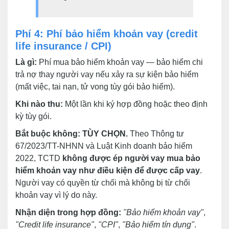
Phí 4: Phí bảo hiểm khoản vay (credit
life insurance / CPI)
Là gì:
Phí mua bảo hiểm khoản vay — bảo hiểm chi
trả nợ thay người vay nếu xảy ra sự kiện bảo hiểm
(mất việc, tai nạn, tử vong tùy gói bảo hiểm).
Khi nào thu:
Một lần khi ký hợp đồng hoặc theo định
kỳ tùy gói.
Bắt buộc không:
TÙY CHỌN.
Theo Thông tư
67/2023/TT-NHNN và Luật Kinh doanh bảo hiểm
2022, TCTD
không được ép người vay mua bảo
hiểm khoản vay như điều kiện để được cấp vay
.
Người vay có quyền từ chối mà không bị từ chối
khoản vay vì lý do này.
Nhận diện trong hợp đồng:
"Bảo hiểm khoản vay"
,
"Credit life insurance"
,
"CPI"
,
"Bảo hiểm tín dụng"
.