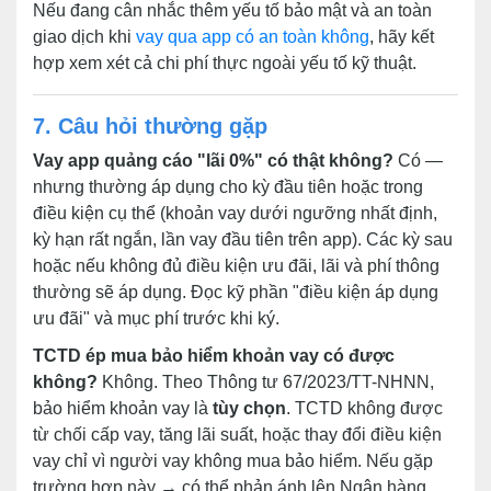
Nếu đang cân nhắc thêm yếu tố bảo mật và an toàn
giao dịch khi
vay qua app có an toàn không
, hãy kết
hợp xem xét cả chi phí thực ngoài yếu tố kỹ thuật.
7. Câu hỏi thường gặp
Vay app quảng cáo "lãi 0%" có thật không?
Có —
nhưng thường áp dụng cho kỳ đầu tiên hoặc trong
điều kiện cụ thể (khoản vay dưới ngưỡng nhất định,
kỳ hạn rất ngắn, lần vay đầu tiên trên app). Các kỳ sau
hoặc nếu không đủ điều kiện ưu đãi, lãi và phí thông
thường sẽ áp dụng. Đọc kỹ phần "điều kiện áp dụng
ưu đãi" và mục phí trước khi ký.
TCTD ép mua bảo hiểm khoản vay có được
không?
Không. Theo Thông tư 67/2023/TT-NHNN,
bảo hiểm khoản vay là
tùy chọn
. TCTD không được
từ chối cấp vay, tăng lãi suất, hoặc thay đổi điều kiện
vay chỉ vì người vay không mua bảo hiểm. Nếu gặp
trường hợp này → có thể phản ánh lên Ngân hàng