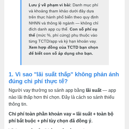
Lưu ý về phạm vi bài:
Danh mục phí
và khoảng tham khảo dưới đây dựa
trên thực hành phổ biến theo quy định
NHNN và thông lệ ngành — không chỉ
đích danh app cụ thể.
Con số phí cụ
thể
(mức %, phí cứng) phụ thuộc vào
từng TCTD/app và kỳ hạn khoản vay.
Xem hợp đồng của TCTD bạn chọn
để biết con số áp dụng cho bạn.
1. Vì sao "lãi suất thấp" không phản ánh
đúng chi phí thực tế?
Người vay thường so sánh app bằng
lãi suất
— app
nào lãi thấp hơn thì chọn. Đây là cách so sánh thiếu
thông tin.
Chi phí toàn phần khoản vay = lãi suất + toàn bộ
phí bắt buộc + phí tùy chọn đã đồng ý.