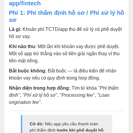
app/fintech
Phí 1: Phí thẩm định hồ sơ / Phí xử lý hồ
sơ
Là gì:
Khoản phí TCTD/app thu để xử lý và phê duyệt
hồ sơ vay.
Khi nào thu:
Một lần khi khoản vay được phê duyệt.
Một số app trừ thẳng vào số tiền giải ngân thay vì thu
tiền mặt riêng.
Bắt buộc không:
Bắt buộc — là điều kiện để nhận
khoản vay nếu có quy định trong hợp đồng.
Nhận diện trong hợp đồng:
Tìm từ khóa
"Phí thẩm
định"
,
"Phí xử lý hồ sơ"
,
"Processing fee"
,
"Loan
origination fee"
.
Cờ đỏ:
Nếu app yêu cầu thanh toán
phí thẩm định
trước khi phê duyệt hồ