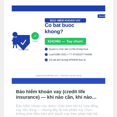
Bảo hiểm khoản vay (credit life
insurance) — khi nào cần, khi nào
không, chi phí thực tế
Bảo hiểm khoản vay được chào kèm khi ký hợp đồng
vay tiêu dùng — nhưng đây là sản phẩm tùy chọn,
không phải điều kiện phê duyệt vay theo pháp luật hiện