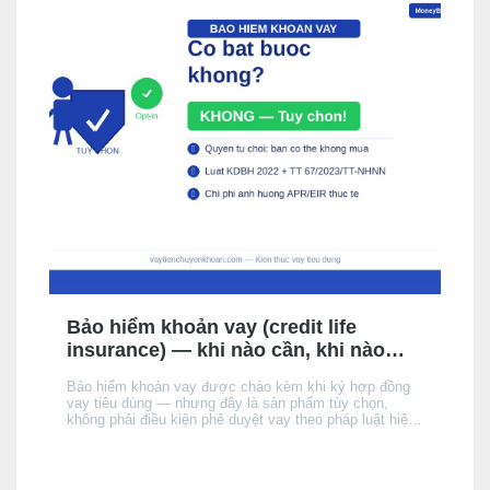
Bảo hiểm khoản vay (credit life
insurance) — khi nào cần, khi nào
không, chi phí thực tế
Bảo hiểm khoản vay được chào kèm khi ký hợp đồng
vay tiêu dùng — nhưng đây là sản phẩm tùy chọn,
không phải điều kiện phê duyệt vay theo pháp luật hiện
hành. Bài này giải thích cơ chế, khi nào nên cân nhắc,
chi phí thực tế ảnh hưởng đến APR/EIR như thế nào,
và quyền của bạn khi không muốn mua.