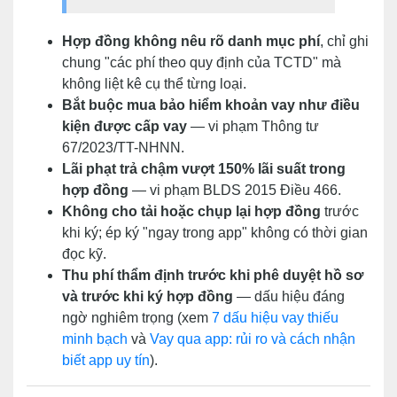
Hợp đồng không nêu rõ danh mục phí
, chỉ ghi
chung "các phí theo quy định của TCTD" mà
không liệt kê cụ thể từng loại.
Bắt buộc mua bảo hiểm khoản vay như điều
kiện được cấp vay
— vi phạm Thông tư
67/2023/TT-NHNN.
Lãi phạt trả chậm vượt 150% lãi suất trong
hợp đồng
— vi phạm BLDS 2015 Điều 466.
Không cho tải hoặc chụp lại hợp đồng
trước
khi ký; ép ký "ngay trong app" không có thời gian
đọc kỹ.
Thu phí thẩm định trước khi phê duyệt hồ sơ
và trước khi ký hợp đồng
— dấu hiệu đáng
ngờ nghiêm trọng (xem
7 dấu hiệu vay thiếu
minh bạch
và
Vay qua app: rủi ro và cách nhận
biết app uy tín
).