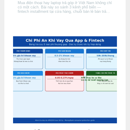
Mua điện thoại hay laptop trả góp ở Việt Nam không chỉ
có một cách. Bài này so sánh 3 kênh phổ biến —
fintech installment tại cửa hàng, chuỗi bán lẻ bán trả
góp, và thẻ tín dụng của người mua — theo điều kiện
hồ sơ, chi phí thực tế và tốc độ phê duyệt, để bạn chọn
đúng kênh phù hợp với hồ sơ và nhu cầu.