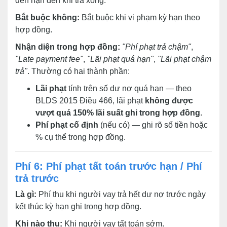
đến hạn đến khi trả xong.
Bắt buộc không:
Bắt buộc khi vi phạm kỳ hạn theo
hợp đồng.
Nhận diện trong hợp đồng:
"Phí phạt trả chậm"
,
"Late payment fee"
,
"Lãi phạt quá hạn"
,
"Lãi phạt chậm
trả"
. Thường có hai thành phần:
Lãi phạt
tính trên số dư nợ quá hạn — theo
BLDS 2015 Điều 466, lãi phạt
không được
vượt quá 150% lãi suất ghi trong hợp đồng
.
Phí phạt cố định
(nếu có) — ghi rõ số tiền hoặc
% cụ thể trong hợp đồng.
Phí 6: Phí phạt tất toán trước hạn / Phí
trả trước
Là gì:
Phí thu khi người vay trả hết dư nợ trước ngày
kết thúc kỳ hạn ghi trong hợp đồng.
Khi nào thu:
Khi người vay tất toán sớm.