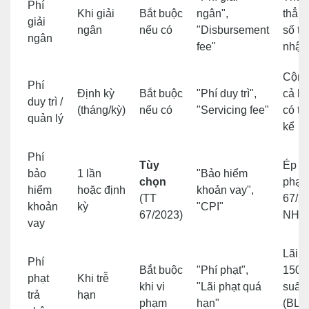
Phí
Khi giải
Bắt buộc
ngân",
thẳn
giải
ngân
nếu có
"Disbursement
số ti
ngân
fee"
nhận
Cộng
Phí
Định kỳ
Bắt buộc
"Phí duy trì",
cả kỳ
duy trì /
(tháng/kỳ)
nếu có
"Servicing fee"
có th
quản lý
kể
Phí
Tùy
Ép m
bảo
1 lần
"Bảo hiểm
chọn
phạm
hiểm
hoặc định
khoản vay",
(TT
67/2
khoản
kỳ
"CPI"
67/2023)
NHN
vay
Lãi p
Phí
Bắt buộc
"Phí phạt",
150%
phạt
Khi trễ
khi vi
"Lãi phạt quá
suất
trả
hạn
phạm
hạn"
(BL