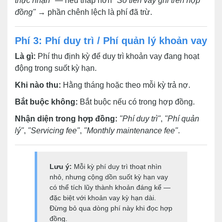
thực nhận"
— nếu thấp hơn
"Số tiền vay ghi trên hợp
đồng"
→ phần chênh lệch là phí đã trừ.
Phí 3: Phí duy trì / Phí quản lý khoản vay
Là gì:
Phí thu định kỳ để duy trì khoản vay đang hoạt
động trong suốt kỳ hạn.
Khi nào thu:
Hằng tháng hoặc theo mỗi kỳ trả nợ.
Bắt buộc không:
Bắt buộc nếu có trong hợp đồng.
Nhận diện trong hợp đồng:
"Phí duy trì"
,
"Phí quản
lý"
,
"Servicing fee"
,
"Monthly maintenance fee"
.
Lưu ý:
Mỗi kỳ phí duy trì thoạt nhìn
nhỏ, nhưng cộng dồn suốt kỳ hạn vay
có thể tích lũy thành khoản đáng kể —
đặc biệt với khoản vay kỳ hạn dài.
Đừng bỏ qua dòng phí này khi đọc hợp
đồng.