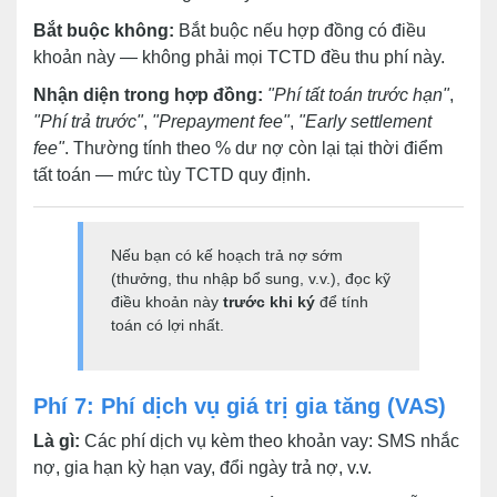
Bắt buộc không:
Bắt buộc nếu hợp đồng có điều
khoản này — không phải mọi TCTD đều thu phí này.
Nhận diện trong hợp đồng:
"Phí tất toán trước hạn"
,
"Phí trả trước"
,
"Prepayment fee"
,
"Early settlement
fee"
. Thường tính theo % dư nợ còn lại tại thời điểm
tất toán — mức tùy TCTD quy định.
Nếu bạn có kế hoạch trả nợ sớm
(thưởng, thu nhập bổ sung, v.v.), đọc kỹ
điều khoản này
trước khi ký
để tính
toán có lợi nhất.
Phí 7: Phí dịch vụ giá trị gia tăng (VAS)
Là gì:
Các phí dịch vụ kèm theo khoản vay: SMS nhắc
nợ, gia hạn kỳ hạn vay, đổi ngày trả nợ, v.v.