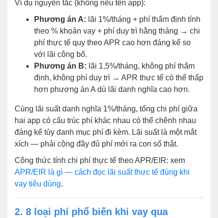
Ví dụ nguyên tắc (không nêu tên app):
Phương án A:
lãi 1%/tháng + phí thẩm định tính
theo % khoản vay + phí duy trì hằng tháng → chi
phí thực tế quy theo APR cao hơn đáng kể so
với lãi công bố.
Phương án B:
lãi 1,5%/tháng, không phí thẩm
định, không phí duy trì → APR thực tế có thể thấp
hơn phương án A dù lãi danh nghĩa cao hơn.
Cùng lãi suất danh nghĩa 1%/tháng, tổng chi phí giữa
hai app có cấu trúc phí khác nhau có thể chênh nhau
đáng kể tùy danh mục phí đi kèm. Lãi suất là một mắt
xích — phải cộng đầy đủ phí mới ra con số thật.
Công thức tính chi phí thực tế theo APR/EIR: xem
APR/EIR là gì — cách đọc lãi suất thực tế đúng khi
vay tiêu dùng
.
2. 8 loại phí phổ biến khi vay qua