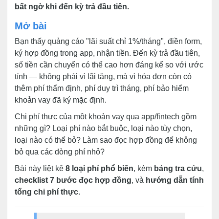
bất ngờ khi đến kỳ trả đầu tiên.
Mở bài
Bạn thấy quảng cáo "lãi suất chỉ 1%/tháng", điền form,
ký hợp đồng trong app, nhận tiền. Đến kỳ trả đầu tiên,
số tiền cần chuyển có thể cao hơn đáng kể so với ước
tính — không phải vì lãi tăng, mà vì hóa đơn còn có
thêm phí thẩm định, phí duy trì tháng, phí bảo hiểm
khoản vay đã ký mặc định.
Chi phí thực của một khoản vay qua app/fintech gồm
những gì? Loại phí nào bắt buộc, loại nào tùy chọn,
loại nào có thể bỏ? Làm sao đọc hợp đồng để không
bỏ qua các dòng phí nhỏ?
Bài này liệt kê
8 loại phí phổ biến
, kèm
bảng tra cứu
,
checklist 7 bước đọc hợp đồng
, và
hướng dẫn tính
tổng chi phí thực
.