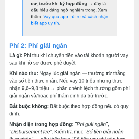
sơ
,
trước khi ký hợp đồng
→ đây là
dấu hiệu đáng ngờ nghiêm trọng. Xem
thêm:
Vay qua app: rủi ro và cách nhận
biết app uy tín
.
Phí 2: Phí giải ngân
Là gì:
Phí thu khi chuyển tiền vào tài khoản người vay
sau khi hồ sơ được phê duyệt.
Khi nào thu:
Ngay lúc giải ngân — thường trừ thẳng
vào số tiền thực nhận. Nếu vay 10 triệu nhưng thực
nhận 9,6–9,8 triệu → phần chênh lệch thường gồm phí
giải ngân và/hoặc phí thẩm định đã trừ trước.
Bắt buộc không:
Bắt buộc theo hợp đồng nếu có quy
định.
Nhận diện trong hợp đồng:
"Phí giải ngân"
,
"Disbursement fee"
. Kiểm tra mục
"Số tiền giải ngân