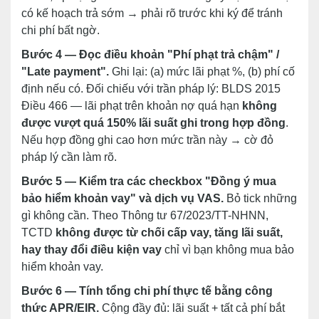
có kế hoạch trả sớm → phải rõ trước khi ký để tránh
chi phí bất ngờ.
Bước 4 — Đọc điều khoản "Phí phạt trả chậm" /
"Late payment".
Ghi lại: (a) mức lãi phạt %, (b) phí cố
định nếu có. Đối chiếu với trần pháp lý: BLDS 2015
Điều 466 — lãi phạt trên khoản nợ quá hạn
không
được vượt quá 150% lãi suất ghi trong hợp đồng
.
Nếu hợp đồng ghi cao hơn mức trần này → cờ đỏ
pháp lý cần làm rõ.
Bước 5 — Kiểm tra các checkbox "Đồng ý mua
bảo hiểm khoản vay" và dịch vụ VAS.
Bỏ tick những
gì không cần. Theo Thông tư 67/2023/TT-NHNN,
TCTD
không được từ chối cấp vay, tăng lãi suất,
hay thay đổi điều kiện vay
chỉ vì bạn không mua bảo
hiểm khoản vay.
Bước 6 — Tính tổng chi phí thực tế bằng công
thức APR/EIR.
Cộng đầy đủ: lãi suất + tất cả phí bắt