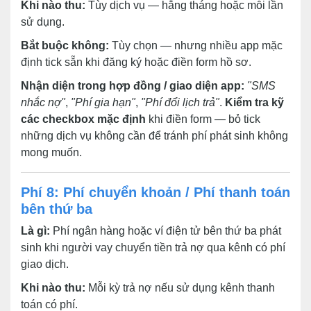
Khi nào thu:
Tùy dịch vụ — hằng tháng hoặc mỗi lần
sử dụng.
Bắt buộc không:
Tùy chọn — nhưng nhiều app mặc
định tick sẵn khi đăng ký hoặc điền form hồ sơ.
Nhận diện trong hợp đồng / giao diện app:
"SMS
nhắc nợ"
,
"Phí gia hạn"
,
"Phí đổi lịch trả"
.
Kiểm tra kỹ
các checkbox mặc định
khi điền form — bỏ tick
những dịch vụ không cần để tránh phí phát sinh không
mong muốn.
Phí 8: Phí chuyển khoản / Phí thanh toán
bên thứ ba
Là gì:
Phí ngân hàng hoặc ví điện tử bên thứ ba phát
sinh khi người vay chuyển tiền trả nợ qua kênh có phí
giao dịch.
Khi nào thu:
Mỗi kỳ trả nợ nếu sử dụng kênh thanh
toán có phí.