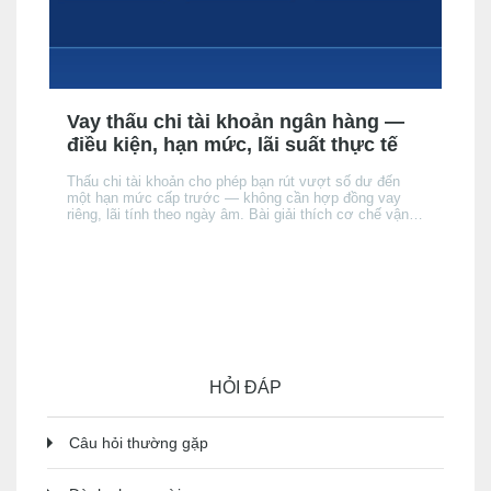
Vay thấu chi tài khoản ngân hàng —
điều kiện, hạn mức, lãi suất thực tế
Thấu chi tài khoản cho phép bạn rút vượt số dư đến
một hạn mức cấp trước — không cần hợp đồng vay
riêng, lãi tính theo ngày âm. Bài giải thích cơ chế vận
hành, điều kiện được cấp, cách lãi tích luỹ, và khi nào
thấu chi phù hợp hơn thẻ tín dụng hay vay tín chấp —
và khi nào thì không.
HỎI ĐÁP
Câu hỏi thường gặp