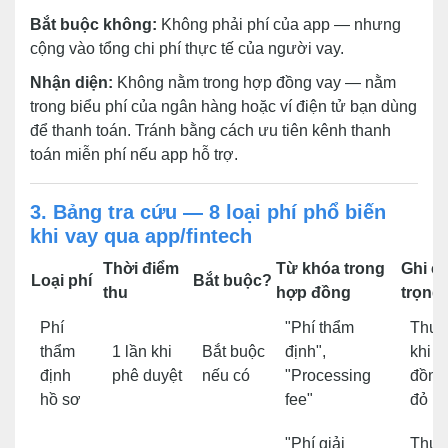
Bắt buộc không:
Không phải phí của app — nhưng
cộng vào tổng chi phí thực tế của người vay.
Nhận diện:
Không nằm trong hợp đồng vay — nằm
trong biểu phí của ngân hàng hoặc ví điện tử bạn dùng
để thanh toán. Tránh bằng cách ưu tiên kênh thanh
toán miễn phí nếu app hỗ trợ.
3. Bảng tra cứu — 8 loại phí phổ biến
khi vay qua app/fintech
Thời điểm
Từ khóa trong
Ghi c
Loại phí
Bắt buộc?
thu
hợp đồng
trọng
Phí
"Phí thẩm
Thu 
thẩm
1 lần khi
Bắt buộc
định",
khi k
định
phê duyệt
nếu có
"Processing
đồng
hồ sơ
fee"
đỏ
"Phí giải
Thườ