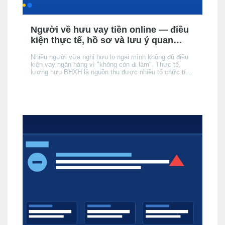
Người về hưu vay tiền online — điều
kiện thực tế, hồ sơ và lưu ý quan
trọng
Nhiều người vừa nghỉ hưu lo ngại mình không đủ điều
kiện vay ngân hàng vì "không còn đi làm". Thực tế,
lương hưu BHXH là nguồn thu được nhiều tổ chức tín
dụng (TCTD) chính thức chấp nhận — nhưng có 3 khác
biệt quan trọng so với người đang đi làm mà bạn cần
nắm rõ trước khi nộp hồ sơ.