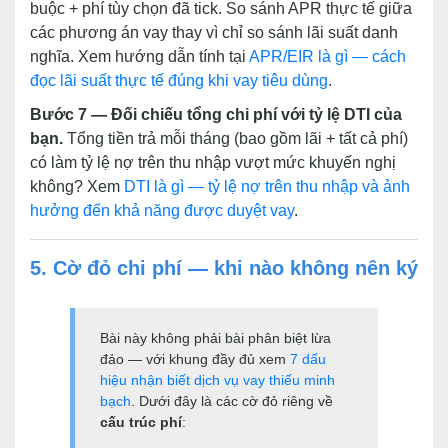
buộc + phí tùy chọn đã tick. So sánh APR thực tế giữa
các phương án vay thay vì chỉ so sánh lãi suất danh
nghĩa. Xem hướng dẫn tính tại
APR/EIR là gì — cách
đọc lãi suất thực tế đúng khi vay tiêu dùng
.
Bước 7 — Đối chiếu tổng chi phí với tỷ lệ DTI của
bạn.
Tổng tiền trả mỗi tháng (bao gồm lãi + tất cả phí)
có làm tỷ lệ nợ trên thu nhập vượt mức khuyến nghị
không? Xem
DTI là gì — tỷ lệ nợ trên thu nhập và ảnh
hưởng đến khả năng được duyệt vay
.
5. Cờ đỏ chi phí — khi nào không nên ký
Bài này không phải bài phân biệt lừa
đảo — với khung đầy đủ xem
7 dấu
hiệu nhận biết dịch vụ vay thiếu minh
bạch
. Dưới đây là các cờ đỏ riêng về
cấu trúc phí
: