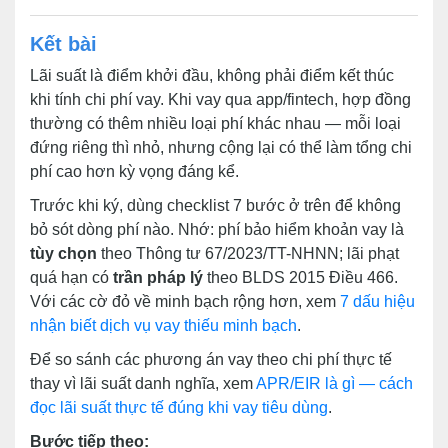
Kết bài
Lãi suất là điểm khởi đầu, không phải điểm kết thúc
khi tính chi phí vay. Khi vay qua app/fintech, hợp đồng
thường có thêm nhiều loại phí khác nhau — mỗi loại
đứng riêng thì nhỏ, nhưng cộng lại có thể làm tổng chi
phí cao hơn kỳ vọng đáng kể.
Trước khi ký, dùng checklist 7 bước ở trên để không
bỏ sót dòng phí nào. Nhớ: phí bảo hiểm khoản vay là
tùy chọn
theo Thông tư 67/2023/TT-NHNN; lãi phạt
quá hạn có
trần pháp lý
theo BLDS 2015 Điều 466.
Với các cờ đỏ về minh bạch rộng hơn, xem
7 dấu hiệu
nhận biết dịch vụ vay thiếu minh bạch
.
Để so sánh các phương án vay theo chi phí thực tế
thay vì lãi suất danh nghĩa, xem
APR/EIR là gì — cách
đọc lãi suất thực tế đúng khi vay tiêu dùng
.
Bước tiếp theo: