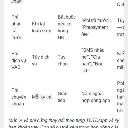
chậm
Đ.46
Phí
Bắt buộc
"Phí trả trước",
Tùy 
phạt
Khi tất
nếu có
"Prepayment
— đọ
trả
toán sớm
trong
fee"
trước
trước
HĐ
"SMS nhắc
Phí
Kiểm 
Tùy dịch
Tùy
nợ", "Gia
dịch vụ
chec
vụ
chọn
hạn", "Đổi
VAS
mặc 
lịch"
Phí 
Phí
ngân
Gián
Nằm ngoài
chuyển
Mỗi kỳ trả
hàng/
tiếp
hợp đồng app
khoản
thanh
bên 
Mức % và phí cứng thay đổi theo từng TCTD/app và kỳ
hạn khoản vay. Con số cụ thể xem trong hợp đồng của