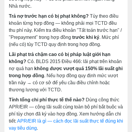
Nhà nước.
Trả nợ trước hạn có bị phạt không?
Tùy theo điều
khoản từng hợp đồng — không phải mọi TCTD đều
thu phí này. Kiểm tra điều khoản "Tất toán trước hạn" /
"Prepayment" trong hợp đồng
trước khi ký
. Mức phí
(nếu có) tùy TCTD quy định trong hợp đồng.
Lãi phạt trả chậm cao có bị pháp luật giới hạn
không?
Có. BLDS 2015 Điều 466: lãi phạt trên khoản
nợ quá hạn
không được vượt quá 150% lãi suất ghi
trong hợp đồng
. Nếu hợp đồng quy định mức vượt
trần này → có cơ sở để yêu cầu điều chỉnh hoặc
thương lượng với TCTD.
Tính tổng chi phí thực tế thế nào?
Dùng công thức
APR/EIR — cộng lãi suất cùng toàn bộ phí bắt buộc và
phí tùy chọn đã ký vào hợp đồng. Xem hướng dẫn chi
tiết:
APR/EIR là gì — cách đọc lãi suất thực tế đúng khi
vay tiêu dùng
.