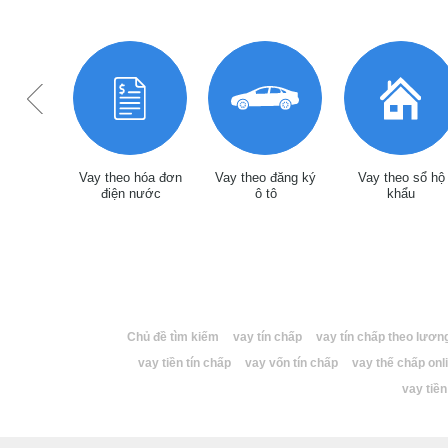
thế chấp
Vay theo hóa đơn
Vay theo đăng ký
Vay theo sổ hộ
đỏ
điện nước
ô tô
khẩu
Chủ đề tìm kiếm
vay tín chấp
vay tín chấp theo lươn
vay tiền tín chấp
vay vốn tín chấp
vay thế chấp onl
vay tiề