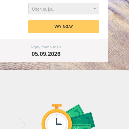
Chọn quận...
VAY NGAY
Ngày thanh toán
05.09.2026