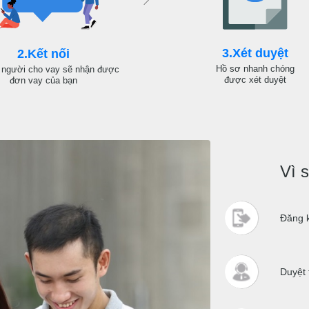
3.Xét duyệt
2.Kết nối
Hồ sơ nhanh chóng
 người cho vay sẽ nhận được
được xét duyệt
đơn vay của bạn
Vì 
Đăng k
Duyệt