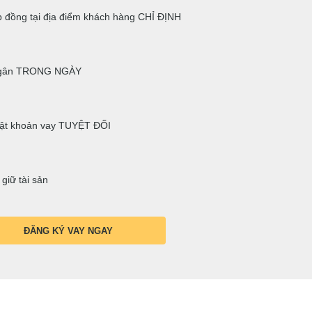
 đồng tại địa điểm khách hàng CHỈ ĐỊNH
ngân TRONG NGÀY
ật khoản vay TUYỆT ĐỐI
giữ tài sản
ĐĂNG KÝ VAY NGAY