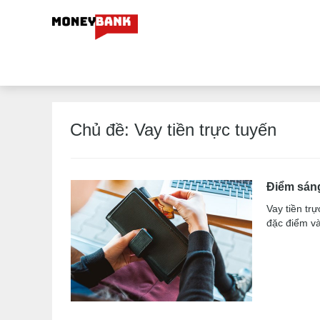
Chủ đề: Vay tiền trực tuyến
Điểm sáng
Vay tiền tr
đặc điểm và