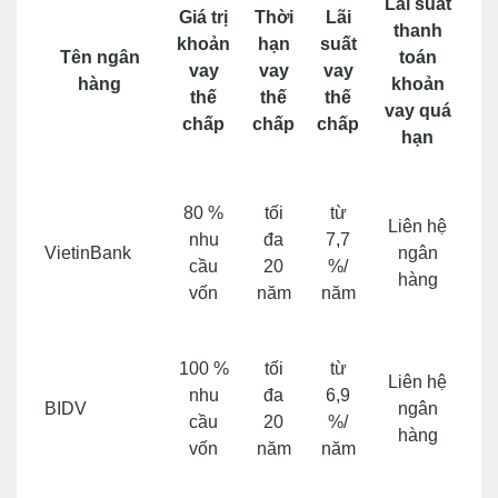
Lãi suất
Giá trị
Thời
Lãi
thanh
khoản
hạn
suất
Tên ngân
toán
vay
vay
vay
hàng
khoản
thế
thế
thế
vay quá
chấp
chấp
chấp
hạn
80 %
tối
từ
Liên hệ
nhu
đa
7,7
VietinBank
ngân
cầu
20
%/
hàng
vốn
năm
năm
100 %
tối
từ
Liên hệ
nhu
đa
6,9
BIDV
ngân
cầu
20
%/
hàng
vốn
năm
năm