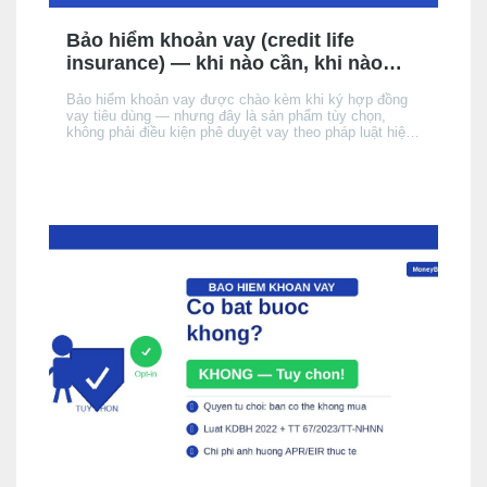
Bảo hiểm khoản vay (credit life
insurance) — khi nào cần, khi nào
không, chi phí thực tế
Bảo hiểm khoản vay được chào kèm khi ký hợp đồng
vay tiêu dùng — nhưng đây là sản phẩm tùy chọn,
không phải điều kiện phê duyệt vay theo pháp luật hiện
hành. Bài này giải thích cơ chế, khi nào nên cân nhắc,
chi phí thực tế ảnh hưởng đến APR/EIR như thế nào,
và quyền của bạn khi không muốn mua.