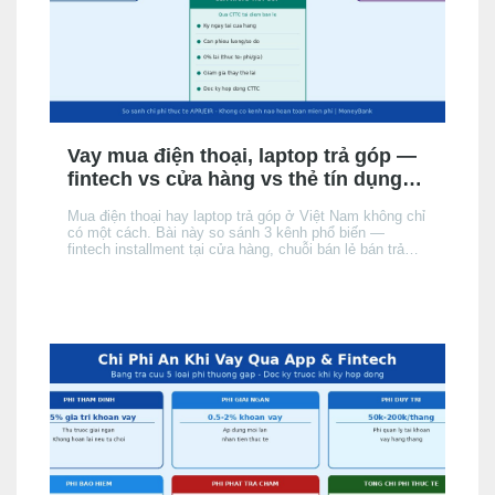
Vay mua điện thoại, laptop trả góp —
fintech vs cửa hàng vs thẻ tín dụng:
chọn kênh nào phù hợp?
Mua điện thoại hay laptop trả góp ở Việt Nam không chỉ
có một cách. Bài này so sánh 3 kênh phổ biến —
fintech installment tại cửa hàng, chuỗi bán lẻ bán trả
góp, và thẻ tín dụng của người mua — theo điều kiện
hồ sơ, chi phí thực tế và tốc độ phê duyệt, để bạn chọn
đúng kênh phù hợp với hồ sơ và nhu cầu.