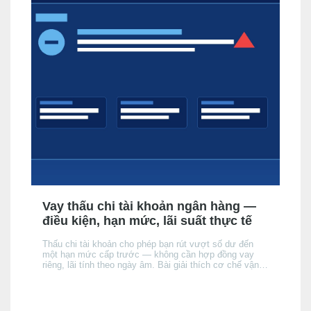
Vay thấu chi tài khoản ngân hàng —
điều kiện, hạn mức, lãi suất thực tế
Thấu chi tài khoản cho phép bạn rút vượt số dư đến
một hạn mức cấp trước — không cần hợp đồng vay
riêng, lãi tính theo ngày âm. Bài giải thích cơ chế vận
hành, điều kiện được cấp, cách lãi tích luỹ, và khi nào
thấu chi phù hợp hơn thẻ tín dụng hay vay tín chấp —
và khi nào thì không.