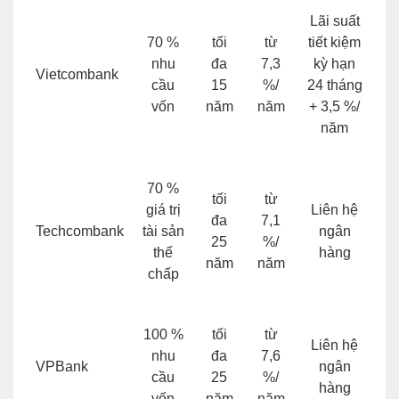
Lãi suất
70 %
tối
từ
tiết kiệm
nhu
đa
7,3
kỳ hạn
Vietcombank
cầu
15
%/
24 tháng
vốn
năm
năm
+ 3,5 %/
năm
70 %
tối
từ
giá trị
Liên hệ
đa
7,1
Techcombank
tài sản
ngân
25
%/
thế
hàng
năm
năm
chấp
100 %
tối
từ
Liên hệ
nhu
đa
7,6
VPBank
ngân
cầu
25
%/
hàng
vốn
năm
năm