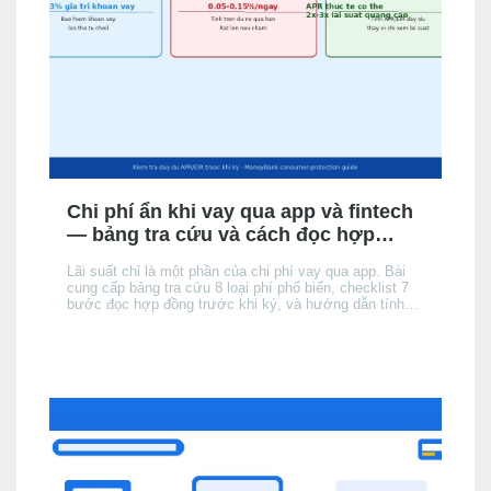
Chi phí ẩn khi vay qua app và fintech
— bảng tra cứu và cách đọc hợp
đồng
Lãi suất chỉ là một phần của chi phí vay qua app. Bài
cung cấp bảng tra cứu 8 loại phí phổ biến, checklist 7
bước đọc hợp đồng trước khi ký, và hướng dẫn tính
tổng chi phí thực tế để không bị bất ngờ khi đến kỳ trả
đầu tiên.