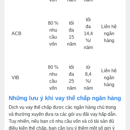
tối
80 %
tối
đa
Liên hệ
nhu
đa
ACB
14,4
ngân
cầu
15
%/
hàng
vốn
năm
năm
80 %
tối
từ
Liên hệ
nhu
đa
8,4
VIB
ngân
cầu
25
%/
hàng
vốn
năm
năm
Những lưu ý khi vay thế chấp ngân hàng
Dịch vụ vay thế chấp được các ngân hàng chú trọng
và thường xuyên đưa ra các gói ưu đãi vay hấp dẫn.
Tuy nhiên, nếu bạn có nhu cầu vốn và có tài sản đủ
điều kiện thế chấp, bạn cần lưu ý thêm một số gợi ý