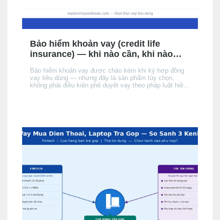
Bảo hiểm khoản vay (credit life
insurance) — khi nào cần, khi nào
không, chi phí thực tế
Bảo hiểm khoản vay được chào kèm khi ký hợp đồng
vay tiêu dùng — nhưng đây là sản phẩm tùy chọn,
không phải điều kiện phê duyệt vay theo pháp luật hiện
hành. Bài này giải thích cơ chế, khi nào nên cân nhắc,
chi phí thực tế ảnh hưởng đến APR/EIR như thế nào,
và quyền của bạn khi không muốn mua.