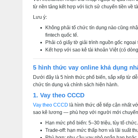
từ nền tảng kết hợp với lịch sử chuyển tiền về 
Lưu ý:
Không phải tổ chức tín dụng nào cũng nhận
fintech quốc tế.
Phải có giấy tờ giải trình nguồn gốc ngoại 
Kết hợp với sao kê tài khoản Việt (có dòn
5 hình thức vay online khả dụng nh
Dưới đây là 5 hình thức phổ biến, sắp xếp từ dễ 
chức tín dụng và chính sách hiện hành.
1. Vay theo CCCD
Vay theo CCCD
là hình thức dễ tiếp cận nhất 
sao kê lương — phù hợp với người mới chuyển s
Hạn mức phổ biến: 5–30 triệu, tùy tổ chức.
Trade-off: hạn mức thấp hơn và lãi suất t
Phù hợp: nhu cầu vay nhỏ ngắn hạn hoặc đ