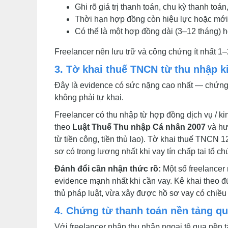
Ghi rõ giá trị thanh toán, chu kỳ thanh toán,
Thời hạn hợp đồng còn hiệu lực hoặc mới 
Có thể là một hợp đồng dài (3–12 tháng) h
Freelancer nên lưu trữ và công chứng ít nhất 1–
3. Tờ khai thuế TNCN từ thu nhập k
Đây là evidence có sức nặng cao nhất — chứng
không phải tự khai.
Freelancer có thu nhập từ hợp đồng dịch vụ / k
theo
Luật Thuế Thu nhập Cá nhân 2007
và hư
từ tiền công, tiền thù lao). Tờ khai thuế TNCN 
sơ có trọng lượng nhất khi vay tín chấp tại tổ ch
Đánh đổi cần nhận thức rõ:
Một số freelancer
evidence mạnh nhất khi cần vay. Kê khai theo
thủ pháp luật, vừa xây được hồ sơ vay có chiều
4. Chứng từ thanh toán nền tảng qu
Với freelancer nhận thu nhập ngoại tệ qua nền 