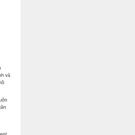
n
nh và
hồ
luôn
uân
ment