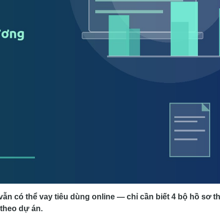
n có thể vay tiêu dùng online — chỉ cần biết 4 bộ hồ sơ t
 theo dự án.