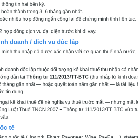
 thông tin hai bên ký.
hoàn thành trong 3–6 tháng gần nhất.
oặc nhiều hợp đồng ngắn cộng lại để chứng minh tính liên tục.
2 hợp đồng dịch vụ đại diện trước khi đi vay.
inh doanh / dịch vụ độc lập
 minh thu nhập đã được xác nhận với cơ quan thuế nhà nước,
inh doanh độc lập thuộc đối tượng kê khai thuế thu nhập cá nhâ
ớng dẫn tại
Thông tư 111/2013/TT-BTC
(thu nhập từ kinh doa
12 tháng gần nhất — hoặc quyết toán năm gần nhất — là tài liệu 
ức tín dụng.
 ngại kê khai thuế để né nghĩa vụ thuế trước mắt — nhưng mất 
 đúng Luật Thuế TNCN 2007 + Thông tư 111/2013/TT-BTC vừa t
 sâu.
ốc tế
tảng quốc tế (Upwork, Fiverr, Payoneer, Wise, PayPal…), state