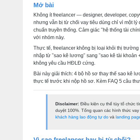
Mở bài
Không ít freelancer — designer, developer, copyw
nhưng vẫn bị từ chối vay tiêu dùng chỉ vì một l
chuẩn truyền thống. Cảm giác "hệ thống tài chín
với nhóm này.
Thực tế, freelancer không bị loại khỏi thị trườ
nhập từ "sao kê lương" sang "sao kê tài khoản 
không yêu cầu HĐLĐ cứng.
Bài này giải thích: 4 bộ hồ sơ thay thế sao kê l
thực tế trước khi nộp hồ sơ. Kèm FAQ 5 câu th
Disclaimer:
Điều kiện cụ thể tùy tổ chức 
duyệt 100%. Tổng quan các hình thức vay 
khách hàng lao động tự do
và
landing pag
Vì sao freelancer hay bị từ chối?