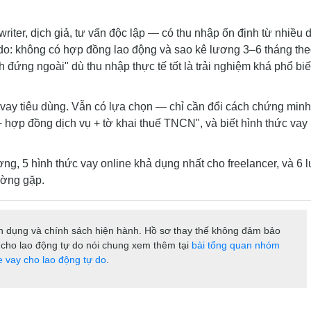
riter, dịch giả, tư vấn độc lập — có thu nhập ổn định từ nhiều 
ý do: không có hợp đồng lao động và sao kê lương 3–6 tháng th
h đứng ngoài" dù thu nhập thực tế tốt là trải nghiệm khá phổ bi
ng vay tiêu dùng. Vẫn có lựa chọn — chỉ cần đổi cách chứng minh
+ hợp đồng dịch vụ + tờ khai thuế TNCN", và biết hình thức vay
ương, 5 hình thức vay online khả dụng nhất cho freelancer, và 6 
ường gặp.
tín dụng và chính sách hiện hành. Hồ sơ thay thế không đảm bảo
cho lao động tự do nói chung xem thêm tại
bài tổng quan nhóm
e vay cho lao động tự do
.