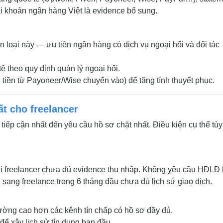
tài khoản ngân hàng Việt là evidence bổ sung.
 loại này — ưu tiên ngân hàng có dịch vụ ngoại hối và đối tác
tệ theo quy định quản lý ngoại hối.
g tiền từ Payoneer/Wise chuyển vào) để tăng tính thuyết phục.
ất cho freelancer
tiếp cận nhất đến yêu cầu hồ sơ chặt nhất. Điều kiện cụ thể tùy
với freelancer chưa đủ evidence thu nhập. Không yêu cầu HĐLĐ
ang freelance trong 6 tháng đầu chưa đủ lịch sử giao dịch.
hường cao hơn các kênh tín chấp có hồ sơ đầy đủ.
ể xây lịch sử tín dụng ban đầu.