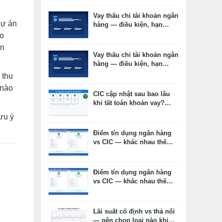
Vay thấu chi tài khoản ngân
dự án
hàng — điều kiện, hạn
mức, lãi suất thực tế
eo
ến
Vay thấu chi tài khoản ngân
hàng — điều kiện, hạn
mức, lãi suất thực tế
 thu
 nào
CIC cập nhật sau bao lâu
khi tất toán khoản vay?
Timeline thực tế và cách
lưu ý
kiểm tra
Điểm tín dụng ngân hàng
vs CIC — khác nhau thế
nào, cái nào ảnh hưởng
duyệt vay?
Điểm tín dụng ngân hàng
vs CIC — khác nhau thế
nào, cái nào ảnh hưởng
duyệt vay?
Lãi suất cố định vs thả nổi
— nên chọn loại nào khi