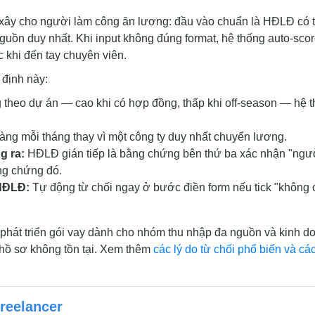
 xây cho người làm công ăn lương: đầu vào chuẩn là HĐLĐ có 
guồn duy nhất. Khi input không đúng format, hệ thống auto-sco
 khi đến tay chuyên viên.
 định này:
 theo dự án — cao khi có hợp đồng, thấp khi off-season — hệ 
ng mỗi tháng thay vì một công ty duy nhất chuyển lương.
g ra:
HĐLĐ gián tiếp là bằng chứng bên thứ ba xác nhận "ngư
ng chứng đó.
 HĐLĐ:
Tự động từ chối ngay ở bước điền form nếu tick "không 
ã phát triển gói vay dành cho nhóm thu nhập đa nguồn và kinh d
 hồ sơ không tồn tại. Xem thêm
các lý do từ chối phổ biến và cá
freelancer