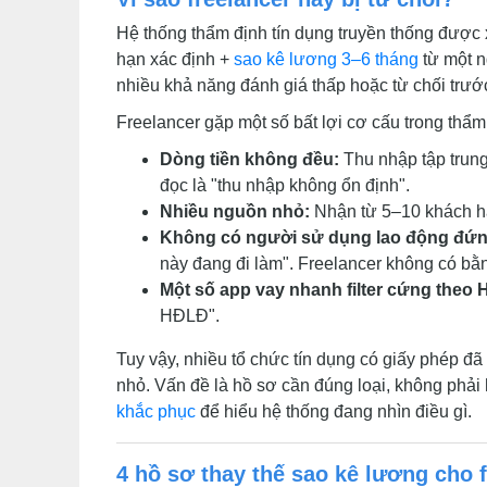
Hệ thống thẩm định tín dụng truyền thống được
hạn xác định +
sao kê lương 3–6 tháng
từ một n
nhiều khả năng đánh giá thấp hoặc từ chối trước
Freelancer gặp một số bất lợi cơ cấu trong thẩm
Dòng tiền không đều:
Thu nhập tập trung
đọc là "thu nhập không ổn định".
Nhiều nguồn nhỏ:
Nhận từ 5–10 khách hà
Không có người sử dụng lao động đứn
này đang đi làm". Freelancer không có bằ
Một số app vay nhanh filter cứng theo
HĐLĐ".
Tuy vậy, nhiều tổ chức tín dụng có giấy phép đ
nhỏ. Vấn đề là hồ sơ cần đúng loại, không phải
khắc phục
để hiểu hệ thống đang nhìn điều gì.
4 hồ sơ thay thế sao kê lương cho 