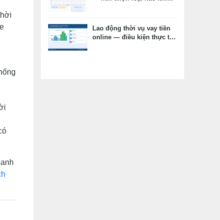
vay tiêu dùng?
thời
re
Lao động thời vụ vay tiền
online — điều kiện thực tế,
hồ sơ thay thế, kỳ vọng
đúng
thống
ời
có
oanh
ch