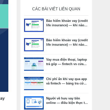
CÁC BÀI VIẾT LIÊN QUAN
Bảo hiểm khoản vay (credit
life insurance) — khi nào
cần, khi nào không, chi phí
thực tế
Bảo hiểm khoản vay (credit
life insurance) — khi nào
cần, khi nào không, chi phí
thực tế
Vay mua điện thoại, laptop
trả góp — fintech vs cửa
hàng vs thẻ tín dụng: chọn
kênh nào phù hợp?
Chi phí ẩn khi vay qua app
và fintech — bảng tra cứu
và cách đọc hợp đồng
hay
Người về hưu vay tiền
online — điều kiện thực tế,
hồ sơ và lưu ý quan trọng