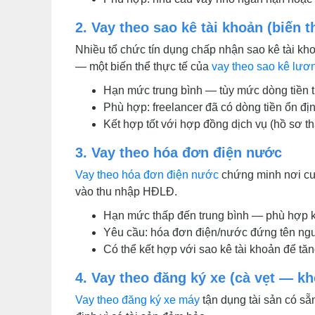
2. Vay theo sao kê tài khoản (biến 
Nhiều tổ chức tín dụng chấp nhận sao kê tài kh
— một biến thể thực tế của
vay theo sao kê lươ
Hạn mức trung bình — tùy mức dòng tiền t
Phù hợp: freelancer đã có dòng tiền ổn đị
Kết hợp tốt với hợp đồng dịch vụ (hồ sơ th
3. Vay theo hóa đơn điện nước
Vay theo hóa đơn điện nước
chứng minh nơi cư 
vào thu nhập HĐLĐ.
Hạn mức thấp đến trung bình — phù hợp k
Yêu cầu: hóa đơn điện/nước đứng tên ngườ
Có thể kết hợp với sao kê tài khoản để tă
4. Vay theo đăng ký xe (cà vẹt — kh
Vay theo đăng ký xe máy
tận dụng tài sản có s