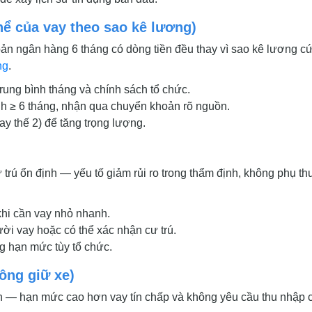
thể của vay theo sao kê lương)
oản ngân hàng 6 tháng có dòng tiền đều thay vì sao kê lương c
ng
.
rung bình tháng và chính sách tổ chức.
nh ≥ 6 tháng, nhận qua chuyển khoản rõ nguồn.
ay thế 2) để tăng trọng lượng.
trú ổn định — yếu tố giảm rủi ro trong thẩm định, không phụ th
hi cần vay nhỏ nhanh.
i vay hoặc có thể xác nhận cư trú.
ng hạn mức tùy tổ chức.
ông giữ xe)
ẵn — hạn mức cao hơn vay tín chấp và không yêu cầu thu nhập 