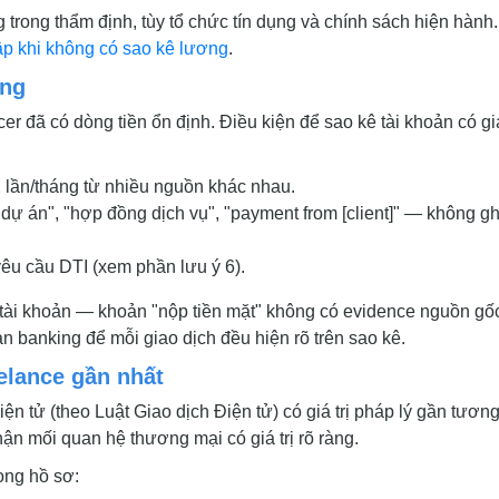
ng trong thẩm định, tùy tổ chức tín dụng và chính sách hiện hành.
p khi không có sao kê lương
.
áng
ncer đã có dòng tiền ổn định. Điều kiện để sao kê tài khoản có giá
 lần/tháng từ nhiều nguồn khác nhau.
dự án", "hợp đồng dịch vụ", "payment from [client]" — không g
êu cầu DTI (xem phần lưu ý 6).
 tài khoản — khoản "nộp tiền mặt" không có evidence nguồn gố
 banking để mỗi giao dịch đều hiện rõ trên sao kê.
eelance gần nhất
 tử (theo Luật Giao dịch Điện tử) có giá trị pháp lý gần tươn
n mối quan hệ thương mại có giá trị rõ ràng.
ong hồ sơ: