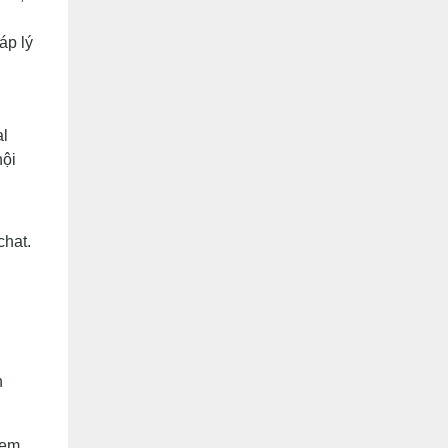
áp lý
al
nội
chat.
n
xem