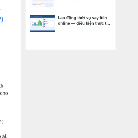
vay tiêu dùng?
.
Lao động thời vụ vay tiền
?)
online — điều kiện thực tế,
hồ sơ thay thế, kỳ vọng
đúng
đi
 cho
p;
 ai,