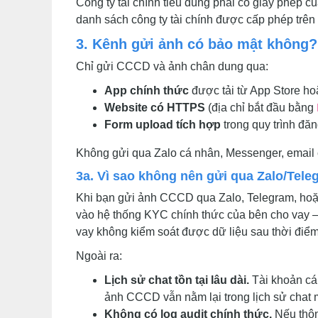
Công ty tài chính tiêu dùng phải có giấy phép
danh sách công ty tài chính được cấp phép trên
3. Kênh gửi ảnh có bảo mật không?
Chỉ gửi CCCD và ảnh chân dung qua:
App chính thức
được tải từ App Store ho
Website có HTTPS
(địa chỉ bắt đầu bằng
Form upload tích hợp
trong quy trình đă
Không gửi qua Zalo cá nhân, Messenger, email 
3a. Vì sao không nên gửi qua Zalo/Tel
Khi bạn gửi ảnh CCCD qua Zalo, Telegram, hoặ
vào hệ thống KYC chính thức của bên cho vay —
vay không kiểm soát được dữ liệu sau thời điểm
Ngoài ra:
Lịch sử chat tồn tại lâu dài.
Tài khoản cá 
ảnh CCCD vẫn nằm lại trong lịch sử chat 
Không có log audit chính thức.
Nếu thông