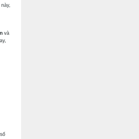
 này,
ản
và
ay,
 số