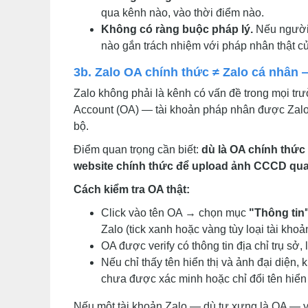
qua kênh nào, vào thời điểm nào.
Không có ràng buộc pháp lý.
Nếu người 
nào gắn trách nhiệm với pháp nhân thật củ
3b. Zalo OA chính thức ≠ Zalo cá nhân 
Zalo không phải là kênh có vấn đề trong mọi trư
Account (OA) — tài khoản pháp nhân được Zalo 
bộ.
Điểm quan trọng cần biết:
dù là OA chính thức
website chính thức để upload ảnh CCCD qu
Cách kiểm tra OA thật:
Click vào tên OA → chọn mục
"Thông tin
Zalo (tick xanh hoặc vàng tùy loại tài khoả
OA được verify có thông tin địa chỉ trụ sở, 
Nếu chỉ thấy tên hiển thị và ảnh đại diện,
chưa được xác minh hoặc chỉ đổi tên hiển 
Nếu một tài khoản Zalo — dù tự xưng là OA — y