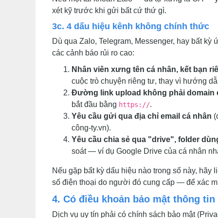
xét kỹ trước khi gửi bất cứ thứ gì.
3c. 4 dấu hiệu kênh không chính thức
Dù qua Zalo, Telegram, Messenger, hay bất kỳ 
các cảnh báo rủi ro cao:
Nhân viên xưng tên cá nhân, kết bạn r
cuộc trò chuyện riêng tư, thay vì hướng d
Đường link upload không phải domain 
bắt đầu bằng
.
https://
Yêu cầu gửi qua địa chỉ email cá nhân
(
công-ty.vn).
Yêu cầu chia sẻ qua "drive", folder dùn
soát — ví dụ Google Drive của cá nhân nh
Nếu gặp bất kỳ dấu hiệu nào trong số này, hãy l
số điện thoại do người đó cung cấp — để xác min
4. Có điều khoản bảo mật thông tin
Dịch vụ uy tín phải có chính sách bảo mật (Priva