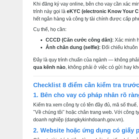
Khi đăng ký vay online, bên cho vay cần xác min
trình này gọi là
eKYC (electronic Know Your 
hết ngân hàng và công ty tài chính được cấp ph
Cụ thể, họ cần:
CCCD (Căn cước công dân):
Xác minh họ
Ảnh chân dung (selfie):
Đối chiếu khuôn 
Đây là quy trình chuẩn của ngành — không phả
qua kênh nào
, không phải ở việc có gửi hay k
Checklist 8 điểm cần kiểm tra trướ
1. Bên cho vay có pháp nhân rõ rà
Kiểm tra xem công ty có tên đầy đủ, mã số thuế
"Về chúng tôi" hoặc chân trang web. Với công ty 
doanh nghiệp (dangkykinhdoanh.gov.vn).
2. Website hoặc ứng dụng có giấy 