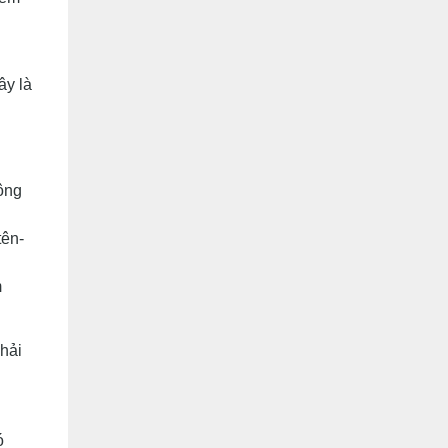
ây là
ông
tên-
m
phải
ó