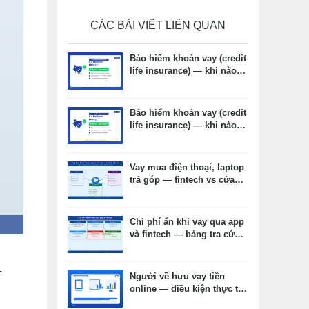
CÁC BÀI VIẾT LIÊN QUAN
Bảo hiểm khoản vay (credit
life insurance) — khi nào
cần, khi nào không, chi phí
thực tế
Bảo hiểm khoản vay (credit
life insurance) — khi nào
cần, khi nào không, chi phí
thực tế
Vay mua điện thoại, laptop
trả góp — fintech vs cửa
hàng vs thẻ tín dụng: chọn
kênh nào phù hợp?
Chi phí ẩn khi vay qua app
và fintech — bảng tra cứu
và cách đọc hợp đồng
.
Người về hưu vay tiền
online — điều kiện thực tế,
hồ sơ và lưu ý quan trọng