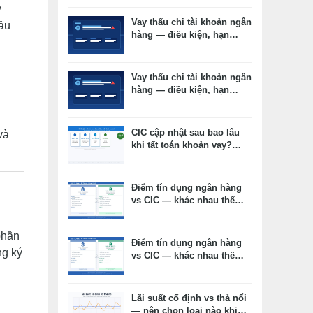
y
Vay thấu chi tài khoản ngân
ầu
hàng — điều kiện, hạn
mức, lãi suất thực tế
Vay thấu chi tài khoản ngân
hàng — điều kiện, hạn
mức, lãi suất thực tế
CIC cập nhật sau bao lâu
và
khi tất toán khoản vay?
Timeline thực tế và cách
kiểm tra
Điểm tín dụng ngân hàng
vs CIC — khác nhau thế
nào, cái nào ảnh hưởng
duyệt vay?
phần
Điểm tín dụng ngân hàng
ng ký
vs CIC — khác nhau thế
nào, cái nào ảnh hưởng
duyệt vay?
Lãi suất cố định vs thả nổi
— nên chọn loại nào khi