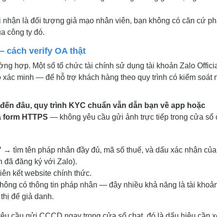
nhận là đối tượng giả mạo nhân viên, bạn không có căn cứ ph
a công ty đó.
— cách verify OA thật
ờng hợp. Một số tổ chức tài chính sử dụng tài khoản Zalo Offici
xác minh — để hỗ trợ khách hàng theo quy trình có kiểm soát 
 đến đâu, quy trình KYC chuẩn vẫn dẫn bạn về app hoặc
a form HTTPS
— không yêu cầu gửi ảnh trực tiếp trong cửa sổ 
"
→ tìm tên pháp nhân đầy đủ, mã số thuế, và dấu xác nhận của
n đã đăng ký với Zalo).
liên kết website chính thức.
 không có thông tin pháp nhân — đây nhiều khả năng là tài khoả
thị để giả danh.
êu cầu gửi CCCD ngay trong cửa sổ chat, đó là dấu hiệu cần 