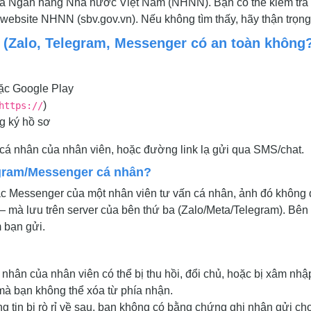
 của Ngân hàng Nhà nước Việt Nam (NHNN). Bạn có thể kiểm tra
 website NHNN (sbv.gov.vn). Nếu không tìm thấy, hãy thận trọng
 (Zalo, Telegram, Messenger có an toàn không
ặc Google Play
)
https://
ng ký hồ sơ
cá nhân của nhân viên, hoặc đường link lạ gửi qua SMS/chat.
egram/Messenger cá nhân?
c Messenger của một nhân viên tư vấn cá nhân, ảnh đó không 
 mà lưu trên server của bên thứ ba (Zalo/Meta/Telegram). Bên
 bạn gửi.
nhân của nhân viên có thể bị thu hồi, đổi chủ, hoặc bị xâm nhậ
mà bạn không thể xóa từ phía nhận.
 tin bị rò rỉ về sau, bạn không có bằng chứng ghi nhận gửi cho