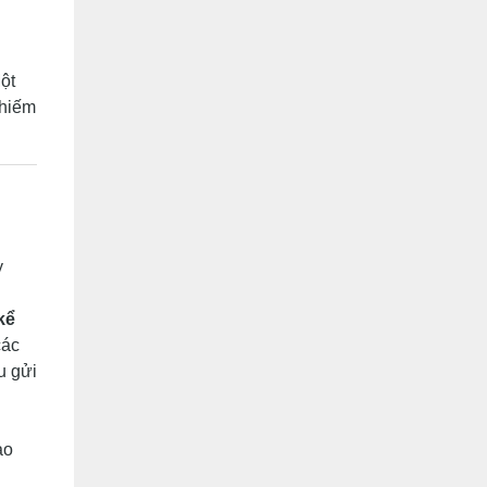
ột
chiếm
y
kể
các
u gửi
ảo