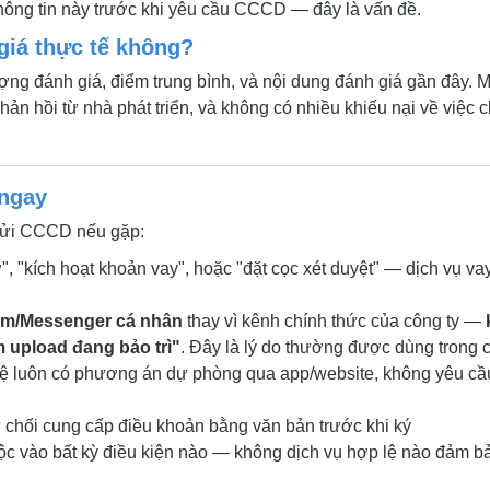
thông tin này trước khi yêu cầu CCCD — đây là vấn đề.
giá thực tế không?
ợng đánh giá, điểm trung bình, và nội dung đánh giá gần đây. M
ản hồi từ nhà phát triển, và không có nhiều khiếu nại về việc 
 ngay
 gửi CCCD nếu gặp:
, "kích hoạt khoản vay", hoặc "đặt cọc xét duyệt" — dịch vụ va
ram/Messenger cá nhân
thay vì kênh chính thức của công ty —
m upload đang bảo trì"
. Đây là lý do thường được dùng trong 
 lệ luôn có phương án dự phòng qua app/website, không yêu cầ
 chối cung cấp điều khoản bằng văn bản trước khi ký
c vào bất kỳ điều kiện nào — không dịch vụ hợp lệ nào đảm b