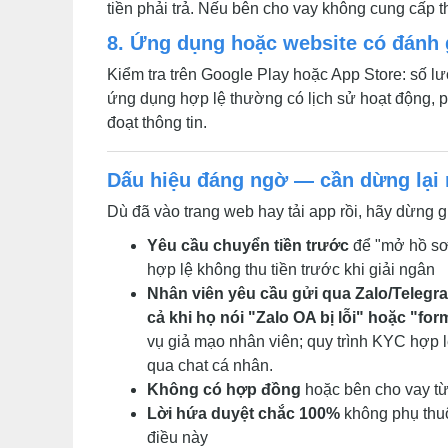
tiền phải trả. Nếu bên cho vay không cung cấp 
8. Ứng dụng hoặc website có đánh 
Kiểm tra trên Google Play hoặc App Store: số lư
ứng dụng hợp lệ thường có lịch sử hoạt động, ph
đoạt thông tin.
Dấu hiệu đáng ngờ — cần dừng lại
Dù đã vào trang web hay tải app rồi, hãy dừng
Yêu cầu chuyển tiền trước
để "mở hồ sơ"
hợp lệ không thu tiền trước khi giải ngân
Nhân viên yêu cầu gửi qua Zalo/Teleg
cả khi họ nói "Zalo OA bị lỗi" hoặc "for
vụ giả mạo nhân viên; quy trình KYC hợp
qua chat cá nhân.
Không có hợp đồng
hoặc bên cho vay từ
Lời hứa duyệt chắc 100%
không phụ thuộ
điều này