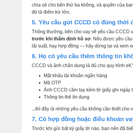
chia sẻ cho bên thứ ba không, và quyền của bạn
đó là điểm trừ lớn.
5. Yêu cầu gửi CCCD có đúng thời 
Thông thường, bên cho vay sẽ yêu cầu CCCD 
trước khi thẩm định hồ sơ
. Nếu được yêu cầu 
lãi suất, hay hợp đồng — hãy dừng lại và xem xé
6. Họ có yêu cầu thêm thông tin kh
CCCD và ảnh chân dung là đủ cho quy trình eK
Mật khẩu tài khoản ngân hàng
Mã OTP
Ảnh CCCD cầm tay kèm tờ giấy ghi ngày t
Thông tin thẻ tín dụng
...thì đây là những yêu cầu không cần thiết cho v
7. Có hợp đồng hoặc điều khoản va
Trước khi gửi bất kỳ giấy tờ nào, bạn nên đã biết