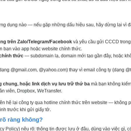
ứng dụng nào — nếu gặp những dấu hiệu sau, hãy dừng lại vì đ
iêng trên Zalo/Telegram/Facebook
và yêu cầu gửi CCCD trong
ẫn bạn vào app hoặc website chính thức.
chính thức
— subdomain lạ, domain mới tạo gần đây, hoặc kh
dạng @gmail.com, @yahoo.com) thay vì email công ty (dạng @
g chung, hoặc link dịch vụ lưu trữ thứ ba
mà bạn không kiể
ân viên, Dropbox, WeTransfer.
iên hệ lại công ty qua hotline chính thức trên website — không 
h trước khi gửi giấy tờ.
 rõ ràng không?
cy Policy) nêu rõ: thông tin được lưu ở đâu, dùng vào việc gì, c