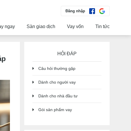
Đăng nhập
ay ngay
Sàn giao dịch
Vay vốn
Tin tức
HỎI ĐÁP
áp
Câu hỏi thường gặp
Dành cho người vay
Dành cho nhà đầu tư
Gói sản phẩm vay