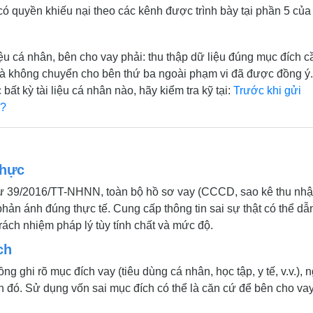
có quyền khiếu nại theo các kênh được trình bày tại phần 5 của 
n
u cá nhân, bên cho vay phải: thu thập dữ liệu đúng mục đích c
, và không chuyển cho bên thứ ba ngoài phạm vi đã được đồng ý.
t kỳ tài liệu cá nhân nào, hãy kiểm tra kỹ tại:
Trước khi gửi
ì?
thực
ư 39/2016/TT-NHNN, toàn bộ hồ sơ vay (CCCD, sao kê thu nhậ
hản ánh đúng thực tế. Cung cấp thông tin sai sự thật có thể dẫ
rách nhiệm pháp lý tùy tính chất và mức độ.
ch
 ghi rõ mục đích vay (tiêu dùng cá nhân, học tập, y tế, v.v.), 
 đó. Sử dụng vốn sai mục đích có thể là căn cứ để bên cho va