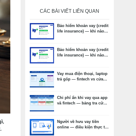
CÁC BÀI VIẾT LIÊN QUAN
Bảo hiểm khoản vay (credit
life insurance) — khi nào
cần, khi nào không, chi phí
thực tế
Bảo hiểm khoản vay (credit
life insurance) — khi nào
cần, khi nào không, chi phí
thực tế
Vay mua điện thoại, laptop
trả góp — fintech vs cửa
hàng vs thẻ tín dụng: chọn
kênh nào phù hợp?
Chi phí ẩn khi vay qua app
và fintech — bảng tra cứu
và cách đọc hợp đồng
ì,
Người về hưu vay tiền
online — điều kiện thực tế,
.
hồ sơ và lưu ý quan trọng