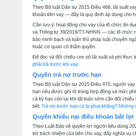
Theo Bộ luật Dân sự 2015 Điều 468, lãi suất v
khoản tiền vay — đây là quy định áp dụng cho h
Cần lưu ý: hoạt động cho vay của tổ chức tín d
và Thông tư 39/2016/TT-NHNN — các tổ chức này
bảo minh bạch và tuân thủ pháp luật chuyên ngà
hoặc cơ quan có thẩm quyền.
Để đọc và đối chiếu con số lãi suất và phí thực 
phải trả trước khi vay
.
Quyền trả nợ trước hạn
Theo Bộ luật Dân sự 2015 Điều 470, người vay c
hạn nếu được ghi rõ trong hợp đồng và mức phí 
cả kỳ hạn còn lại khi tất toán sớm cần đối chiếu
tiết:
Trả nợ trước hạn có bị phạt không? Những đ
Quyền khiếu nại điều khoản bất lợi
Theo Luật Bảo vệ quyền lợi người tiêu dùng 202
trừ trách nhiệm của bên cho vay, đẩy nghĩa vụ 