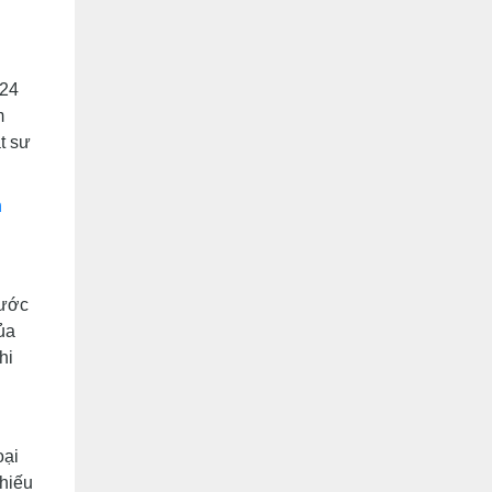
024
m
t sư
n
rước
ủa
hi
oại
khiếu