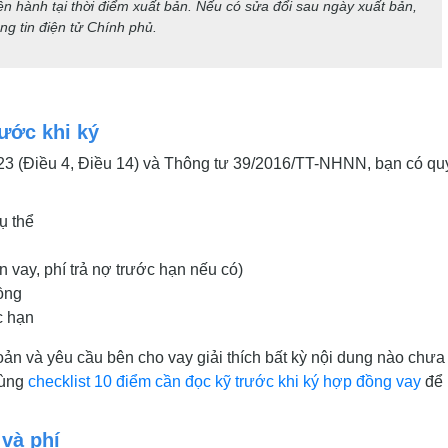
ện hành tại thời điểm xuất bản. Nếu có sửa đổi sau ngày xuất bản,
ng tin điện tử Chính phủ.
ước khi ký
023 (Điều 4, Điều 14) và Thông tư 39/2016/TT-NHNN, bạn có q
ụ thể
n vay, phí trả nợ trước hạn nếu có)
ồng
c hạn
ản và yêu cầu bên cho vay giải thích bất kỳ nội dung nào chưa 
dùng
checklist 10 điểm cần đọc kỹ trước khi ký hợp đồng vay
để
 và phí