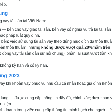
hép.
ung
 vay tài sản tại Việt Nam:
 — bên cho vay giao tài sản, bên vay có nghĩa vụ trả lại tài sản
oặc pháp luật quy định.
 bên; việc sử dụng tài sản vay theo đúng mục đích đã thỏa thuậ
c bên thỏa thuận", nhưng
không được vượt quá 20%/năm trên
đồng vay tài sản dân sự nói chung); phần lãi suất vượt trần k
 không kỳ hạn và có kỳ hạn.
ùng 2023
 vay khi khoản vay phục vụ nhu cầu cá nhân hoặc gia đình (khô
 dùng — được cung cấp thông tin đầy đủ, chính xác; được bảo 
i kiện.
inh doanh trong việc cung cấp thông tin minh bạch cho người ti