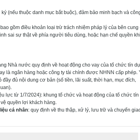
 ký (nếu thuộc danh mục bắt buộc), đảm bảo minh bạch và côn
bao gồm điều khoản loại trừ trách nhiệm pháp lý của bên cung
nh sai sự thật về phía người tiêu dùng, hoặc hạn chế quyền kh
g Nhà nước quy định về hoạt động cho vay của tổ chức tín d
vay là ngân hàng hoặc công ty tài chính được NHNN cấp phép.
ầy đủ nội dung cơ bản (số tiền, lãi suất, thời hạn, mục đích,
quan).
ệu lực từ 1/7/2024): khung tổ chức và hoạt động của tổ chức tín
 vệ quyền lợi khách hàng.
liệu cá nhân
: quy định về thu thập, xử lý, lưu trữ và chuyển gi