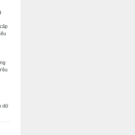
g
 cấp
iếu
ụng
 Yêu
ao dữ