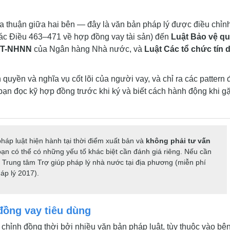
ỏa thuận giữa hai bên — đây là văn bản pháp lý được điều chỉn
ác Điều 463–471 về hợp đồng vay tài sản) đến
Luật Bảo vệ q
/TT-NHNN
của Ngân hàng Nhà nước, và
Luật Các tổ chức tín 
 quyền và nghĩa vụ cốt lõi của người vay, và chỉ ra các pattern 
bạn đọc kỹ hợp đồng trước khi ký và biết cách hành động khi g
háp luật hiện hành tại thời điểm xuất bản và
không phải tư vấn
bạn có thể có những yếu tố khác biệt cần đánh giá riêng. Nếu cần
c Trung tâm Trợ giúp pháp lý nhà nước tại địa phương (miễn phí
áp lý 2017).
đồng vay tiêu dùng
chỉnh đồng thời bởi nhiều văn bản pháp luật, tùy thuộc vào bê