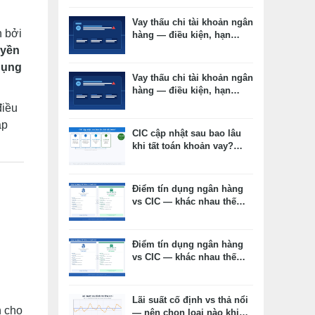
Vay thấu chi tài khoản ngân
h bởi
hàng — điều kiện, hạn
mức, lãi suất thực tế
uyền
dụng
Vay thấu chi tài khoản ngân
hàng — điều kiện, hạn
mức, lãi suất thực tế
điều
ặp
CIC cập nhật sau bao lâu
khi tất toán khoản vay?
Timeline thực tế và cách
kiểm tra
Điểm tín dụng ngân hàng
vs CIC — khác nhau thế
nào, cái nào ảnh hưởng
duyệt vay?
Điểm tín dụng ngân hàng
vs CIC — khác nhau thế
nào, cái nào ảnh hưởng
duyệt vay?
Lãi suất cố định vs thả nổi
n cho
— nên chọn loại nào khi