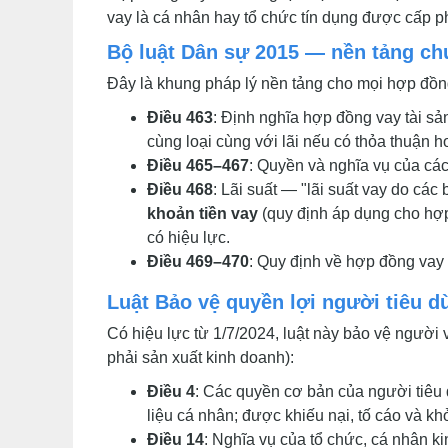
vay là cá nhân hay tổ chức tín dụng được cấp p
Bộ luật Dân sự 2015 — nền tảng ch
Đây là khung pháp lý nền tảng cho mọi hợp đồng
Điều 463
: Định nghĩa hợp đồng vay tài sản
cùng loại cùng với lãi nếu có thỏa thuận h
Điều 465–467
: Quyền và nghĩa vụ của các
Điều 468
: Lãi suất — "lãi suất vay do cá
khoản tiền vay
(quy định áp dụng cho hợp 
có hiệu lực.
Điều 469–470
: Quy định về hợp đồng vay
Luật Bảo vệ quyền lợi người tiêu d
Có hiệu lực từ 1/7/2024, luật này bảo vệ người
phải sản xuất kinh doanh):
Điều 4
: Các quyền cơ bản của người tiêu
liệu cá nhân; được khiếu nại, tố cáo và khở
Điều 14
: Nghĩa vụ của tổ chức, cá nhân k