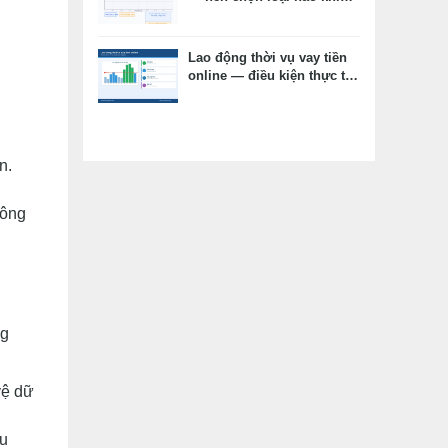
vay tiêu dùng?
Lao động thời vụ vay tiền
online — điều kiện thực tế,
hồ sơ thay thế, kỳ vọng
đúng
n.
hông
ng
vệ dữ
êu