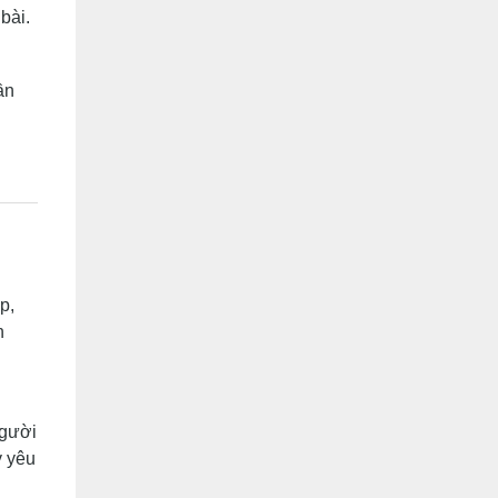
bài.
ần
p,
n
người
y yêu