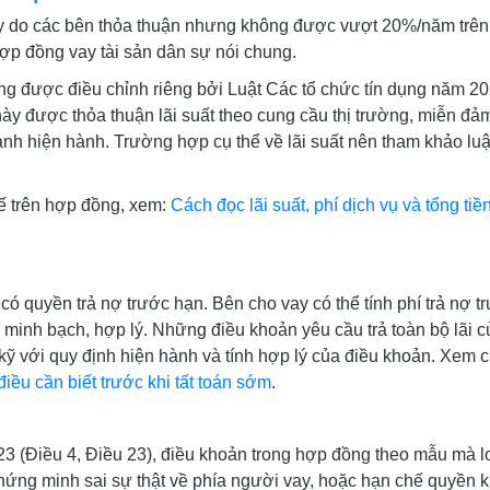
ay do các bên thỏa thuận nhưng không được vượt 20%/năm trên
ợp đồng vay tài sản dân sự nói chung.
ụng được điều chỉnh riêng bởi Luật Các tổ chức tín dụng năm 2
 được thỏa thuận lãi suất theo cung cầu thị trường, miễn đả
nh hiện hành. Trường hợp cụ thể về lãi suất nên tham khảo luậ
tế trên hợp đồng, xem:
Cách đọc lãi suất, phí dịch vụ và tổng tiề
ó quyền trả nợ trước hạn. Bên cho vay có thể tính phí trả nợ t
minh bạch, hợp lý. Những điều khoản yêu cầu trả toàn bộ lãi c
 kỹ với quy định hiện hành và tính hợp lý của điều khoản. Xem c
iều cần biết trước khi tất toán sớm
.
3 (Điều 4, Điều 23), điều khoản trong hợp đồng theo mẫu mà l
chứng minh sai sự thật về phía người vay, hoặc hạn chế quyền 