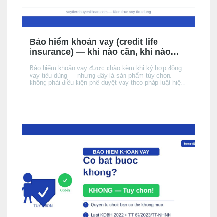
Bảo hiểm khoản vay (credit life
insurance) — khi nào cần, khi nào
không, chi phí thực tế
Bảo hiểm khoản vay được chào kèm khi ký hợp đồng
vay tiêu dùng — nhưng đây là sản phẩm tùy chọn,
không phải điều kiện phê duyệt vay theo pháp luật hiện
hành. Bài này giải thích cơ chế, khi nào nên cân nhắc,
chi phí thực tế ảnh hưởng đến APR/EIR như thế nào,
và quyền của bạn khi không muốn mua.