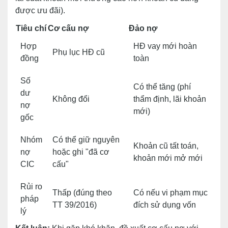
được ưu đãi).
Tiêu chí
Cơ cấu nợ
Đảo nợ
Hợp
HĐ vay mới hoàn
Phụ lục HĐ cũ
đồng
toàn
Số
Có thể tăng (phí
dư
Không đổi
thẩm định, lãi khoản
nợ
mới)
gốc
Nhóm
Có thể giữ nguyên
Khoản cũ tất toán,
nợ
hoặc ghi "đã cơ
khoản mới mở mới
CIC
cấu"
Rủi ro
Thấp (đúng theo
Có nếu vi phạm mục
pháp
TT 39/2016)
đích sử dụng vốn
lý