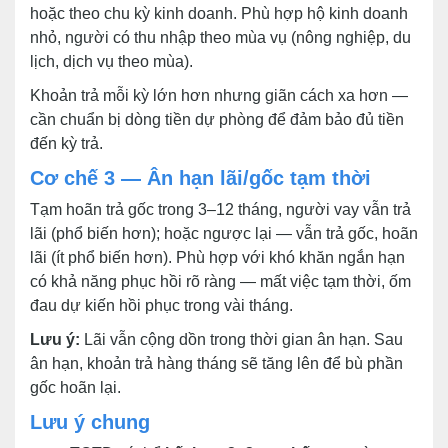
hoặc theo chu kỳ kinh doanh. Phù hợp hộ kinh doanh
nhỏ, người có thu nhập theo mùa vụ (nông nghiệp, du
lịch, dịch vụ theo mùa).
Khoản trả mỗi kỳ lớn hơn nhưng giãn cách xa hơn —
cần chuẩn bị dòng tiền dự phòng để đảm bảo đủ tiền
đến kỳ trả.
Cơ chế 3 — Ân hạn lãi/gốc tạm thời
Tạm hoãn trả gốc trong 3–12 tháng, người vay vẫn trả
lãi (phổ biến hơn); hoặc ngược lại — vẫn trả gốc, hoãn
lãi (ít phổ biến hơn). Phù hợp với khó khăn ngắn hạn
có khả năng phục hồi rõ ràng — mất việc tạm thời, ốm
đau dự kiến hồi phục trong vài tháng.
Lưu ý:
Lãi vẫn cộng dồn trong thời gian ân hạn. Sau
ân hạn, khoản trả hàng tháng sẽ tăng lên để bù phần
gốc hoãn lại.
Lưu ý chung