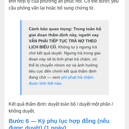
tính hợp lý của phương án phục hồi. Có thể được yêu
cầu phỏng vấn lại hoặc bổ sung chứng từ.
Cảnh báo quan trọng: Trong toàn bộ
giai đoạn thẩm định này, người vay
VẪN PHẢI TIẾP TỤC TRẢ NỢ THEO
LỊCH BIỂU CŨ.
Không tự ý ngưng trả
chờ kết quả duyệt. Ngưng trả trong giai
đoạn này sẽ bị tính phạt trả chậm, có
thể bị chuyển nhóm nợ và ảnh hưởng
tiêu cực đến chính kết quả thẩm định
đang chờ — xem
phí phạt trả chậm
được tính thế nào
.
Kết quả thẩm định: duyệt toàn bộ / duyệt một phần /
không duyệt.
Bước 6 — Ký phụ lục hợp đồng (nếu
được duyệt) (1 ngày)