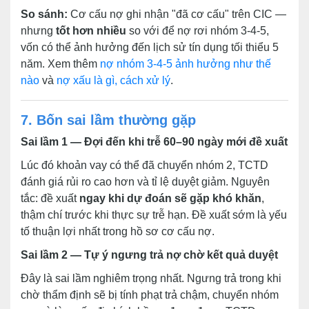
So sánh:
Cơ cấu nợ ghi nhận "đã cơ cấu" trên CIC —
nhưng
tốt hơn nhiều
so với để nợ rơi nhóm 3-4-5,
vốn có thể ảnh hưởng đến lịch sử tín dụng tối thiểu 5
năm. Xem thêm
nợ nhóm 3-4-5 ảnh hưởng như thế
nào
và
nợ xấu là gì, cách xử lý
.
7. Bốn sai lầm thường gặp
Sai lầm 1 — Đợi đến khi trễ 60–90 ngày mới đề xuất
Lúc đó khoản vay có thể đã chuyển nhóm 2, TCTD
đánh giá rủi ro cao hơn và tỉ lệ duyệt giảm. Nguyên
tắc: đề xuất
ngay khi dự đoán sẽ gặp khó khăn
,
thậm chí trước khi thực sự trễ hạn. Đề xuất sớm là yếu
tố thuận lợi nhất trong hồ sơ cơ cấu nợ.
Sai lầm 2 — Tự ý ngưng trả nợ chờ kết quả duyệt
Đây là sai lầm nghiêm trọng nhất. Ngưng trả trong khi
chờ thẩm định sẽ bị tính phạt trả chậm, chuyển nhóm