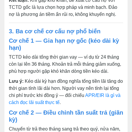
Kết luận:
Khi gặp khó khăn, đề xuất cơ cấu nợ với
TCTD gốc là lựa chọn hợp pháp và minh bạch. Đảo
nợ là phương án tiềm ẩn rủi ro, không khuyến nghị.
3. Ba cơ chế cơ cấu nợ phổ biến
Cơ chế 1 — Gia hạn nợ gốc (kéo dài kỳ
hạn)
TCTD kéo dài tổng thời gian vay — ví dụ từ 24 tháng
còn lại lên 36 tháng. Khoản trả mỗi tháng giảm xuống,
phù hợp người gặp khó khăn dòng tiền kéo dài.
Lưu ý:
Kéo dài kỳ hạn đồng nghĩa tổng tiền lãi tăng do
thời gian tính lãi dài hơn. Người vay nên tính lại tổng
chi phí trước khi đồng ý — đối chiếu
APR/EIR là gì và
cách đọc lãi suất thực tế
.
Cơ chế 2 — Điều chỉnh tần suất trả (giãn
kỳ)
Chuyển từ trả theo tháng sang trả theo quý, nửa năm,