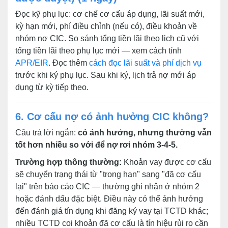
Đọc kỹ phụ lục: cơ chế cơ cấu áp dụng, lãi suất mới,
kỳ hạn mới, phí điều chỉnh (nếu có), điều khoản về
nhóm nợ CIC. So sánh tổng tiền lãi theo lịch cũ với
tổng tiền lãi theo phụ lục mới — xem cách tính
APR/EIR
. Đọc thêm
cách đọc lãi suất và phí dịch vụ
trước khi ký phụ lục. Sau khi ký, lịch trả nợ mới áp
dụng từ kỳ tiếp theo.
6. Cơ cấu nợ có ảnh hưởng CIC không?
Câu trả lời ngắn:
có ảnh hưởng, nhưng thường vẫn
tốt hơn nhiều so với để nợ rơi nhóm 3-4-5.
Trường hợp thông thường:
Khoản vay được cơ cấu
sẽ chuyển trạng thái từ "trong hạn" sang "đã cơ cấu
lại" trên báo cáo CIC — thường ghi nhận ở nhóm 2
hoặc đánh dấu đặc biệt. Điều này có thể ảnh hưởng
đến đánh giá tín dụng khi đăng ký vay tại TCTD khác;
nhiều TCTD coi khoản đã cơ cấu là tín hiệu rủi ro cần