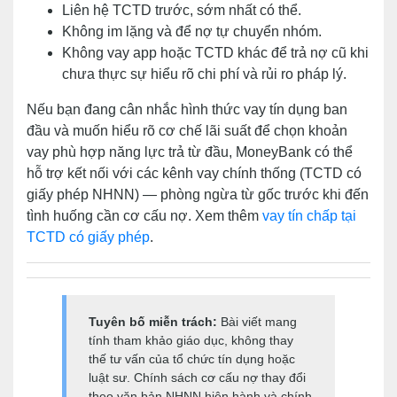
Liên hệ TCTD trước, sớm nhất có thể.
Không im lặng và để nợ tự chuyển nhóm.
Không vay app hoặc TCTD khác để trả nợ cũ khi
chưa thực sự hiểu rõ chi phí và rủi ro pháp lý.
Nếu bạn đang cân nhắc hình thức vay tín dụng ban
đầu và muốn hiểu rõ cơ chế lãi suất để chọn khoản
vay phù hợp năng lực trả từ đầu, MoneyBank có thể
hỗ trợ kết nối với các kênh vay chính thống (TCTD có
giấy phép NHNN) — phòng ngừa từ gốc trước khi đến
tình huống cần cơ cấu nợ. Xem thêm
vay tín chấp tại
TCTD có giấy phép
.
Tuyên bố miễn trách:
Bài viết mang
tính tham khảo giáo dục, không thay
thế tư vấn của tổ chức tín dụng hoặc
luật sư. Chính sách cơ cấu nợ thay đổi
theo văn bản NHNN hiện hành và chính