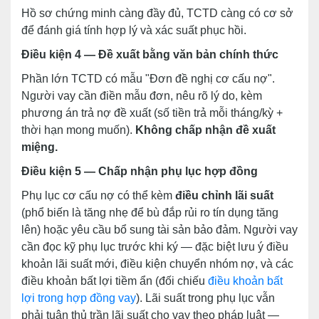
Hồ sơ chứng minh càng đầy đủ, TCTD càng có cơ sở
để đánh giá tính hợp lý và xác suất phục hồi.
Điều kiện 4 — Đề xuất bằng văn bản chính thức
Phần lớn TCTD có mẫu "Đơn đề nghị cơ cấu nợ".
Người vay cần điền mẫu đơn, nêu rõ lý do, kèm
phương án trả nợ đề xuất (số tiền trả mỗi tháng/kỳ +
thời hạn mong muốn).
Không chấp nhận đề xuất
miệng.
Điều kiện 5 — Chấp nhận phụ lục hợp đồng
Phụ lục cơ cấu nợ có thể kèm
điều chỉnh lãi suất
(phổ biến là tăng nhẹ để bù đắp rủi ro tín dụng tăng
lên) hoặc yêu cầu bổ sung tài sản bảo đảm. Người vay
cần đọc kỹ phụ lục trước khi ký — đặc biệt lưu ý điều
khoản lãi suất mới, điều kiện chuyển nhóm nợ, và các
điều khoản bất lợi tiềm ẩn (đối chiếu
điều khoản bất
lợi trong hợp đồng vay
). Lãi suất trong phụ lục vẫn
phải tuân thủ trần lãi suất cho vay theo pháp luật —