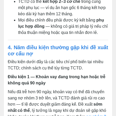
TCTD có thể
kết hợp 2–3 cơ chế
trong cùng
một phụ lục — ví dụ ân hạn gốc 6 tháng kết hợp
kéo dài kỳ hạn thêm 12 tháng.
Mọi điều chỉnh đều phải được ký kết bằng
phụ
lục hợp đồng
— không có giá trị pháp lý nếu chỉ
thỏa thuận miệng hoặc qua tin nhắn đơn lẻ.
4. Năm điều kiện thường gặp khi đề xuất
cơ cấu nợ
Điều kiện dưới đây là các tiêu chí phổ biến tại nhiều
TCTD; chính sách cụ thể tùy từng TCTD.
Điều kiện 1 — Khoản vay đang trong hạn hoặc trễ
không quá 90 ngày
Nếu đã trễ hơn 90 ngày, khoản vay có thể đã chuyển
sang nợ nhóm 3 trở lên, và TCTD đánh giá rủi ro cao
hơn — tỉ lệ được duyệt giảm đáng kể. Đề xuất
sớm
nhất có thể
, lý tưởng là ngay khi dự đoán sẽ gặp khó