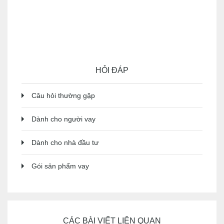
thấu chi phù hợp hơn thẻ tín dụng hay vay tín chấp —
và khi nào thì không.
HỎI ĐÁP
Câu hỏi thường gặp
Dành cho người vay
Dành cho nhà đầu tư
Gói sản phẩm vay
CÁC BÀI VIẾT LIÊN QUAN