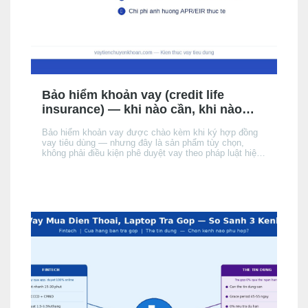
Bảo hiểm khoản vay (credit life
insurance) — khi nào cần, khi nào
không, chi phí thực tế
Bảo hiểm khoản vay được chào kèm khi ký hợp đồng
vay tiêu dùng — nhưng đây là sản phẩm tùy chọn,
không phải điều kiện phê duyệt vay theo pháp luật hiện
hành. Bài này giải thích cơ chế, khi nào nên cân nhắc,
chi phí thực tế ảnh hưởng đến APR/EIR như thế nào,
và quyền của bạn khi không muốn mua.