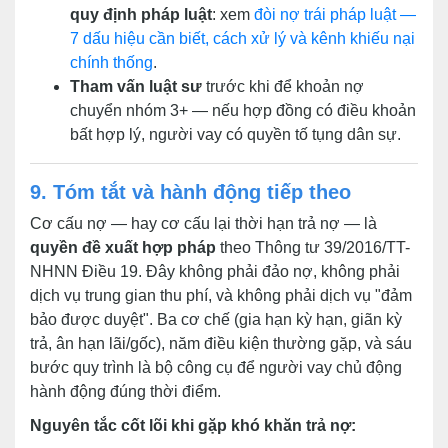
quy định pháp luật
: xem
đòi nợ trái pháp luật —
7 dấu hiệu cần biết, cách xử lý và kênh khiếu nại
chính thống
.
Tham vấn luật sư
trước khi để khoản nợ
chuyển nhóm 3+ — nếu hợp đồng có điều khoản
bất hợp lý, người vay có quyền tố tụng dân sự.
9. Tóm tắt và hành động tiếp theo
Cơ cấu nợ — hay cơ cấu lại thời hạn trả nợ — là
quyền đề xuất hợp pháp
theo Thông tư 39/2016/TT-
NHNN Điều 19. Đây không phải đảo nợ, không phải
dịch vụ trung gian thu phí, và không phải dịch vụ "đảm
bảo được duyệt". Ba cơ chế (gia hạn kỳ hạn, giãn kỳ
trả, ân hạn lãi/gốc), năm điều kiện thường gặp, và sáu
bước quy trình là bộ công cụ để người vay chủ động
hành động đúng thời điểm.
Nguyên tắc cốt lõi khi gặp khó khăn trả nợ: