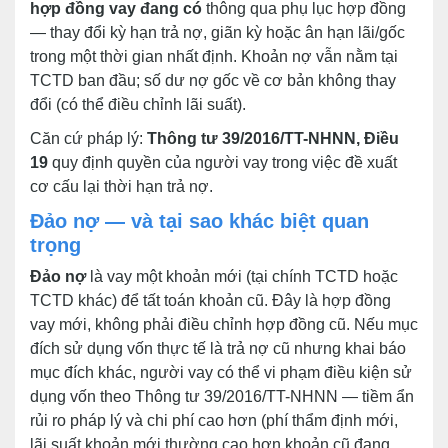
hợp đồng vay đang có
thông qua phụ lục hợp đồng
— thay đổi kỳ hạn trả nợ, giãn kỳ hoặc ân hạn lãi/gốc
trong một thời gian nhất định. Khoản nợ vẫn nằm tại
TCTD ban đầu; số dư nợ gốc về cơ bản không thay
đổi (có thể điều chỉnh lãi suất).
Căn cứ pháp lý:
Thông tư 39/2016/TT-NHNN, Điều
19
quy định quyền của người vay trong việc đề xuất
cơ cấu lại thời hạn trả nợ.
Đảo nợ — và tại sao khác biệt quan
trọng
Đảo nợ
là vay một khoản mới (tại chính TCTD hoặc
TCTD khác) để tất toán khoản cũ. Đây là hợp đồng
vay mới, không phải điều chỉnh hợp đồng cũ. Nếu mục
đích sử dụng vốn thực tế là trả nợ cũ nhưng khai báo
mục đích khác, người vay có thể vi phạm điều kiện sử
dụng vốn theo Thông tư 39/2016/TT-NHNN — tiềm ẩn
rủi ro pháp lý và chi phí cao hơn (phí thẩm định mới,
lãi suất khoản mới thường cao hơn khoản cũ đang