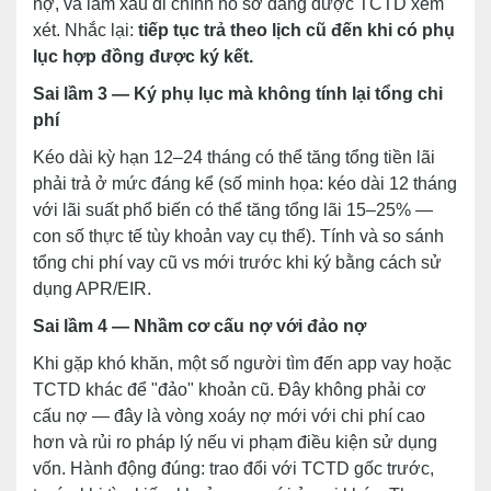
nợ, và làm xấu đi chính hồ sơ đang được TCTD xem
xét. Nhắc lại:
tiếp tục trả theo lịch cũ đến khi có phụ
lục hợp đồng được ký kết.
Sai lầm 3 — Ký phụ lục mà không tính lại tổng chi
phí
Kéo dài kỳ hạn 12–24 tháng có thể tăng tổng tiền lãi
phải trả ở mức đáng kể (số minh họa: kéo dài 12 tháng
với lãi suất phổ biến có thể tăng tổng lãi 15–25% —
con số thực tế tùy khoản vay cụ thể). Tính và so sánh
tổng chi phí vay cũ vs mới trước khi ký bằng cách sử
dụng APR/EIR.
Sai lầm 4 — Nhầm cơ cấu nợ với đảo nợ
Khi gặp khó khăn, một số người tìm đến app vay hoặc
TCTD khác để "đảo" khoản cũ. Đây không phải cơ
cấu nợ — đây là vòng xoáy nợ mới với chi phí cao
hơn và rủi ro pháp lý nếu vi phạm điều kiện sử dụng
vốn. Hành động đúng: trao đổi với TCTD gốc trước,