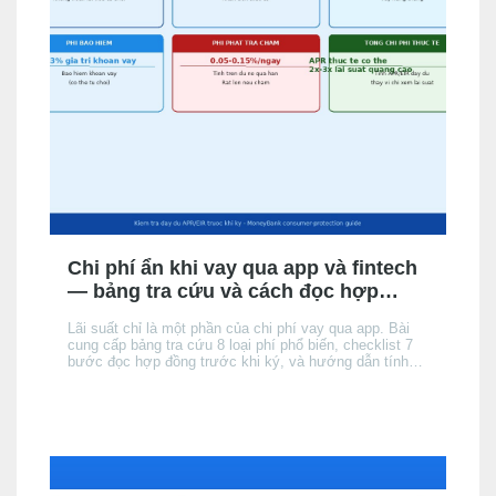
Chi phí ẩn khi vay qua app và fintech
— bảng tra cứu và cách đọc hợp
đồng
Lãi suất chỉ là một phần của chi phí vay qua app. Bài
cung cấp bảng tra cứu 8 loại phí phổ biến, checklist 7
bước đọc hợp đồng trước khi ký, và hướng dẫn tính
tổng chi phí thực tế để không bị bất ngờ khi đến kỳ trả
đầu tiên.