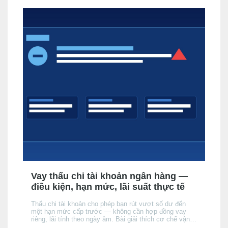
Vay thấu chi tài khoản ngân hàng —
điều kiện, hạn mức, lãi suất thực tế
Thấu chi tài khoản cho phép bạn rút vượt số dư đến
một hạn mức cấp trước — không cần hợp đồng vay
riêng, lãi tính theo ngày âm. Bài giải thích cơ chế vận
hành, điều kiện được cấp, cách lãi tích luỹ, và khi nào