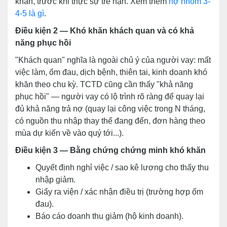
khăn, trước khi thực sự trễ hạn. Xem thêm
nợ nhóm 3-
4-5 là gì
.
Điều kiện 2 — Khó khăn khách quan và có khả
năng phục hồi
"Khách quan" nghĩa là ngoài chủ ý của người vay: mất
việc làm, ốm đau, dịch bệnh, thiên tai, kinh doanh khó
khăn theo chu kỳ. TCTD cũng cần thấy "khả năng
phục hồi" — người vay có lộ trình rõ ràng để quay lại
đủ khả năng trả nợ (quay lại công việc trong N tháng,
có nguồn thu nhập thay thế đang đến, đơn hàng theo
mùa dự kiến về vào quý tới...).
Điều kiện 3 — Bằng chứng chứng minh khó khăn
Quyết định nghỉ việc / sao kê lương cho thấy thu
nhập giảm.
Giấy ra viện / xác nhận điều trị (trường hợp ốm
đau).
Báo cáo doanh thu giảm (hộ kinh doanh).