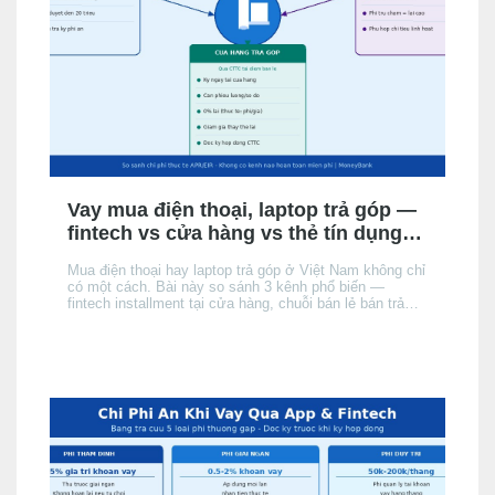
Vay mua điện thoại, laptop trả góp —
fintech vs cửa hàng vs thẻ tín dụng:
chọn kênh nào phù hợp?
Mua điện thoại hay laptop trả góp ở Việt Nam không chỉ
có một cách. Bài này so sánh 3 kênh phổ biến —
fintech installment tại cửa hàng, chuỗi bán lẻ bán trả
góp, và thẻ tín dụng của người mua — theo điều kiện
hồ sơ, chi phí thực tế và tốc độ phê duyệt, để bạn chọn
đúng kênh phù hợp với hồ sơ và nhu cầu.