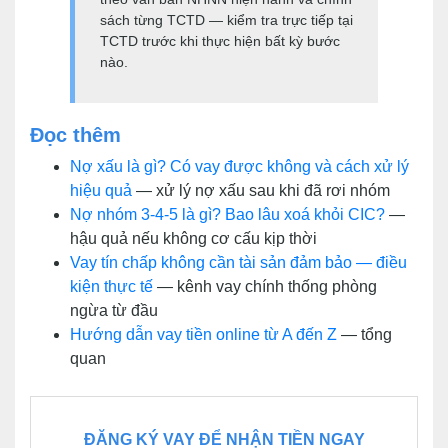
sách từng TCTD — kiểm tra trực tiếp tại
TCTD trước khi thực hiện bất kỳ bước
nào.
Đọc thêm
Nợ xấu là gì? Có vay được không và cách xử lý
hiệu quả
— xử lý nợ xấu sau khi đã rơi nhóm
Nợ nhóm 3-4-5 là gì? Bao lâu xoá khỏi CIC?
—
hậu quả nếu không cơ cấu kịp thời
Vay tín chấp không cần tài sản đảm bảo — điều
kiện thực tế
— kênh vay chính thống phòng
ngừa từ đầu
Hướng dẫn vay tiền online từ A đến Z
— tổng
quan
ĐĂNG KÝ VAY ĐỂ NHẬN TIỀN NGAY