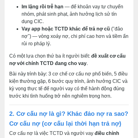
Im lặng rồi trễ hạn
— để khoản vay tự chuyển
nhóm, phát sinh phạt, ảnh hưởng lịch sử tín
dụng CIC.
Vay app hoặc TCTD khác để trả nợ cũ
("đảo
nợ") — vòng xoáy nợ, chi phí cao hơn và tiềm ẩn
rủi ro pháp lý.
Có một lựa chọn thứ ba ít người biết:
đề xuất cơ cấu
nợ với chính TCTD đang cho vay
.
Bài này trình bày: 3 cơ chế cơ cấu nợ phổ biến, 5 điều
kiện thường gặp, 6 bước quy trình, ảnh hưởng CIC và
kỳ vọng thực tế để người vay có thể hành động đúng
trước khi tình huống trở nên nghiêm trọng hơn.
2. Cơ cấu nợ là gì? Khác đảo nợ ra sao?
Cơ cấu nợ (cơ cấu lại thời hạn trả nợ)
Cơ cấu nợ là việc TCTD và người vay
điều chỉnh