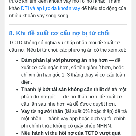
trước khi tìm kiếm khoản vay mới ở nơi khác. Tham
khảo
DTI và áp lực đa khoản vay
để hiểu tác động của
nhiều khoản vay song song.
8. Khi đề xuất cơ cấu nợ bị từ chối
TCTD không có nghĩa vụ chấp nhận mọi đề xuất cơ
cấu nợ. Nếu bị từ chối, các phương án có thể xem xét:
Đàm phán lại với phương án nhẹ hơn
— đề
xuất cơ cấu ngắn hơn, số tiền giảm ít hơn, hoặc
chỉ xin ân hạn gốc 1–3 tháng thay vì cơ cấu toàn
diện.
Thanh lý bớt tài sản không cần thiết
để trả một
phần dư nợ gốc — dư nợ thấp hơn, đề xuất cơ
cấu lần sau nhẹ hơn và dễ được duyệt hơn.
Vay từ người thân
(lãi suất 0% hoặc thấp) để trả
một phần — tránh vay app hoặc dịch vụ tài chính
phi chính thức không có giấy phép NHNN.
Nếu hành vi thu hồi nợ của TCTD vượt quá