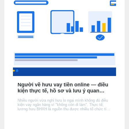
Người về hưu vay tiền online — điều
kiện thực tế, hồ sơ và lưu ý quan
trọng
Nhiều người vừa nghỉ hưu lo ngại mình không đủ điều
kiện vay ngân hàng vì "không còn đi làm". Thực tế,
lương hưu BHXH là nguồn thu được nhiều tổ chức tín
dụng (TCTD) chính thức chấp nhận — nhưng có 3 khác
biệt quan trọng so với người đang đi làm mà bạn cần
nắm rõ trước khi nộp hồ sơ.