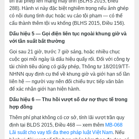
tin trái phép lên mạng máy tính (BLHS 2015, Điều
288). Hành vi này đặc biệt nghiêm trọng nếu ảnh ghép
có nội dung tình dục hoặc vu cáo tội phạm — có thể
cấu thành thêm tội vu khống (BLHS 2015, Điều 156).
Dấu hiệu 5 — Gọi điện liên tục ngoài khung giờ và
với tần suất bất thường
Gọi sau 21 giờ, trước 7 giờ sáng, hoặc nhiều chục
cuộc gọi mỗi ngày là dấu hiệu quấy rối. Đối với công ty
tài chính tiêu dùng có giấy phép, Thông tư 18/2019/TT-
NHNN quy định cụ thể về khung giờ và giới hạn số lần
liên hệ — người vay nên đối chiếu trực tiếp văn bản
để xác nhận giới hạn hiện hành.
Dấu hiệu 6 — Thu hồi vượt số dư nợ thực tế trong
hợp đồng
Thêm phí phạt không có cơ sở, tính lãi vượt trần quy
định tại BLDS 2015, Điều 468 — xem thêm
MB-068
Lãi suất cho vay tối đa theo pháp luật Việt Nam
. Nếu