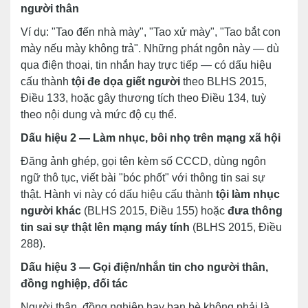
người thân
Ví dụ: "Tao đến nhà mày", "Tao xử mày", "Tao bắt con
mày nếu mày không trả". Những phát ngôn này — dù
qua điện thoại, tin nhắn hay trực tiếp — có dấu hiệu
cấu thành
tội đe dọa giết người
theo BLHS 2015,
Điều 133, hoặc gây thương tích theo Điều 134, tuỳ
theo nội dung và mức độ cụ thể.
Dấu hiệu 2 — Làm nhục, bôi nhọ trên mạng xã hội
Đăng ảnh ghép, gọi tên kèm số CCCD, dùng ngôn
ngữ thô tục, viết bài "bóc phốt" với thông tin sai sự
thật. Hành vi này có dấu hiệu cấu thành
tội làm nhục
người khác
(BLHS 2015, Điều 155) hoặc
đưa thông
tin sai sự thật lên mạng máy tính
(BLHS 2015, Điều
288).
Dấu hiệu 3 — Gọi điện/nhắn tin cho người thân,
đồng nghiệp, đối tác
Người thân, đồng nghiệp hay bạn bè không phải là