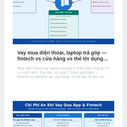
Vay mua điện thoại, laptop trả góp —
fintech vs cửa hàng vs thẻ tín dụng:
chọn kênh nào phù hợp?
Mua điện thoại hay laptop trả góp ở Việt Nam không chỉ
có một cách. Bài này so sánh 3 kênh phổ biến —
fintech installment tại cửa hàng, chuỗi bán lẻ bán trả
góp, và thẻ tín dụng của người mua — theo điều kiện
hồ sơ, chi phí thực tế và tốc độ phê duyệt, để bạn chọn
đúng kênh phù hợp với hồ sơ và nhu cầu.