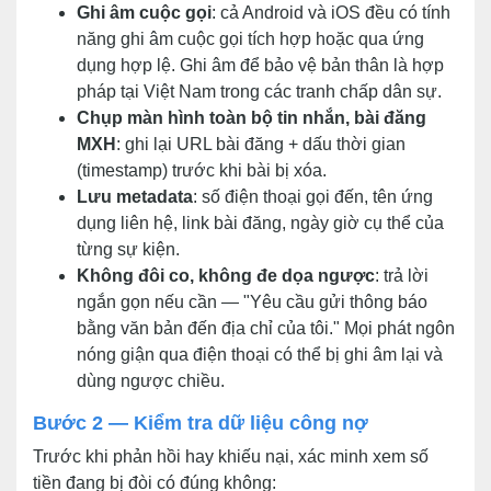
Ghi âm cuộc gọi
: cả Android và iOS đều có tính
năng ghi âm cuộc gọi tích hợp hoặc qua ứng
dụng hợp lệ. Ghi âm để bảo vệ bản thân là hợp
pháp tại Việt Nam trong các tranh chấp dân sự.
Chụp màn hình toàn bộ tin nhắn, bài đăng
MXH
: ghi lại URL bài đăng + dấu thời gian
(timestamp) trước khi bài bị xóa.
Lưu metadata
: số điện thoại gọi đến, tên ứng
dụng liên hệ, link bài đăng, ngày giờ cụ thể của
từng sự kiện.
Không đôi co, không đe dọa ngược
: trả lời
ngắn gọn nếu cần — "Yêu cầu gửi thông báo
bằng văn bản đến địa chỉ của tôi." Mọi phát ngôn
nóng giận qua điện thoại có thể bị ghi âm lại và
dùng ngược chiều.
Bước 2 — Kiểm tra dữ liệu công nợ
Trước khi phản hồi hay khiếu nại, xác minh xem số
tiền đang bị đòi có đúng không: