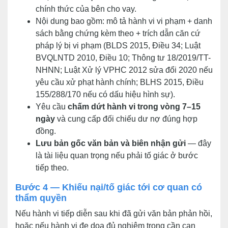
chính thức của bên cho vay.
Nội dung bao gồm: mô tả hành vi vi phạm + danh
sách bằng chứng kèm theo + trích dẫn căn cứ
pháp lý bị vi phạm (BLDS 2015, Điều 34; Luật
BVQLNTD 2010, Điều 10; Thông tư 18/2019/TT-
NHNN; Luật Xử lý VPHC 2012 sửa đổi 2020 nếu
yêu cầu xử phạt hành chính; BLHS 2015, Điều
155/288/170 nếu có dấu hiệu hình sự).
Yêu cầu
chấm dứt hành vi trong vòng 7–15
ngày
và cung cấp đối chiếu dư nợ đúng hợp
đồng.
Lưu bản gốc văn bản và biên nhận gửi
— đây
là tài liệu quan trọng nếu phải tố giác ở bước
tiếp theo.
Bước 4 — Khiếu nại/tố giác tới cơ quan có
thẩm quyền
Nếu hành vi tiếp diễn sau khi đã gửi văn bản phản hồi,
hoặc nếu hành vi đe dọa đủ nghiêm trọng cần can