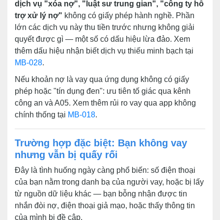
dịch vụ "xóa nợ", "luật sư trung gian", "công ty hỗ
trợ xử lý nợ"
không có giấy phép hành nghề. Phần
lớn các dịch vụ này thu tiền trước nhưng không giải
quyết được gì — một số có dấu hiệu lừa đảo. Xem
thêm dấu hiệu nhận biết dịch vụ thiếu minh bạch tại
MB-028
.
Nếu khoản nợ là vay qua ứng dụng không có giấy
phép hoặc "tín dụng đen": ưu tiên tố giác qua kênh
công an và A05. Xem thêm rủi ro vay qua app không
chính thống tại
MB-018
.
Trường hợp đặc biệt: Bạn không vay
nhưng vẫn bị quấy rối
Đây là tình huống ngày càng phổ biến: số điện thoại
của bạn nằm trong danh bạ của người vay, hoặc bị lấy
từ nguồn dữ liệu khác — bạn bỗng nhận được tin
nhắn đòi nợ, điện thoại giả mạo, hoặc thấy thông tin
của mình bị đề cập.