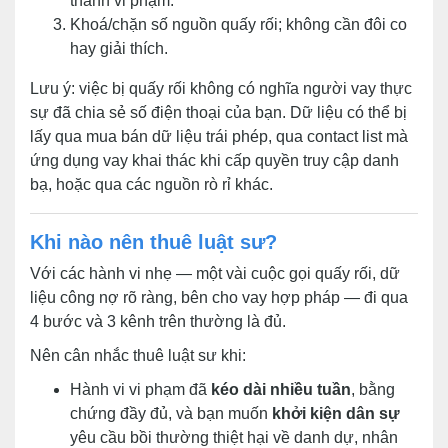
thành vi phạm.
Khoá/chặn số nguồn quấy rối; không cần đôi co
hay giải thích.
Lưu ý: việc bị quấy rối không có nghĩa người vay thực
sự đã chia sẻ số điện thoại của bạn. Dữ liệu có thể bị
lấy qua mua bán dữ liệu trái phép, qua contact list mà
ứng dụng vay khai thác khi cấp quyền truy cập danh
bạ, hoặc qua các nguồn rò rỉ khác.
Khi nào nên thuê luật sư?
Với các hành vi nhẹ — một vài cuộc gọi quấy rối, dữ
liệu công nợ rõ ràng, bên cho vay hợp pháp — đi qua
4 bước và 3 kênh trên thường là đủ.
Nên cân nhắc thuê luật sư khi:
Hành vi vi phạm đã
kéo dài nhiều tuần
, bằng
chứng đầy đủ, và bạn muốn
khởi kiện dân sự
yêu cầu bồi thường thiệt hại về danh dự, nhân