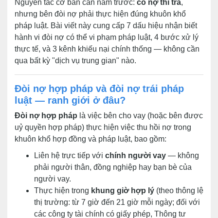
Nguyên tắc cơ bản cần nắm trước:
có nợ thì trả
,
nhưng bên đòi nợ phải thực hiện đúng khuôn khổ
pháp luật. Bài viết này cung cấp 7 dấu hiệu nhận biết
hành vi đòi nợ có thể vi phạm pháp luật, 4 bước xử lý
thực tế, và 3 kênh khiếu nại chính thống — không cần
qua bất kỳ "dịch vụ trung gian" nào.
Đòi nợ hợp pháp và đòi nợ trái pháp
luật — ranh giới ở đâu?
Đòi nợ hợp pháp
là việc bên cho vay (hoặc bên được
uỷ quyền hợp pháp) thực hiện việc thu hồi nợ trong
khuôn khổ hợp đồng và pháp luật, bao gồm:
Liên hệ trực tiếp với
chính người vay
— không
phải người thân, đồng nghiệp hay bạn bè của
người vay.
Thực hiện trong
khung giờ hợp lý
(theo thông lệ
thị trường: từ 7 giờ đến 21 giờ mỗi ngày; đối với
các công ty tài chính có giấy phép, Thông tư