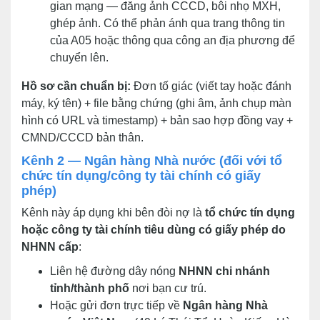
gian mạng — đăng ảnh CCCD, bôi nhọ MXH,
ghép ảnh. Có thể phản ánh qua trang thông tin
của A05 hoặc thông qua công an địa phương để
chuyển lên.
Hồ sơ cần chuẩn bị:
Đơn tố giác (viết tay hoặc đánh
máy, ký tên) + file bằng chứng (ghi âm, ảnh chụp màn
hình có URL và timestamp) + bản sao hợp đồng vay +
CMND/CCCD bản thân.
Kênh 2 — Ngân hàng Nhà nước (đối với tổ
chức tín dụng/công ty tài chính có giấy
phép)
Kênh này áp dụng khi bên đòi nợ là
tổ chức tín dụng
hoặc công ty tài chính tiêu dùng có giấy phép do
NHNN cấp
:
Liên hệ đường dây nóng
NHNN chi nhánh
tỉnh/thành phố
nơi bạn cư trú.
Hoặc gửi đơn trực tiếp về
Ngân hàng Nhà