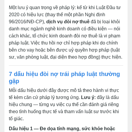
Một lưu ý quan trọng về pháp lý: kể từ khi Luật Đầu tư
2020 có hiệu lực (thay thế một phần Nghị định
96/2016/NĐ-CP),
dịch vụ đòi nợ thuê
đã bị loại khỏi
danh mục ngành nghề kinh doanh có điều kiện — nói
cách khác, tổ chức kinh doanh đòi nợ thuê là vi phạm
pháp luật. Việc thu hồi nợ chỉ hợp pháp khi do chính
bên cho vay hoặc bên được uỷ quyền hợp pháp (luật
sư, văn phòng luật, đại diện theo hợp đồng) thực hiện.
7 dấu hiệu đòi nợ trái pháp luật thường
gặp
Mỗi dấu hiệu dưới đây được mô tả theo hành vi thực
tế kèm căn cứ pháp lý tương ứng.
Lưu ý:
đây là dấu
hiệu chung — từng vụ việc cụ thể cần đánh giá riêng
theo tình huống thực tế và tham vấn luật sư trước khi
tố giác.
Dấu hiệu 1 — Đe dọa tính mạng, sức khỏe hoặc