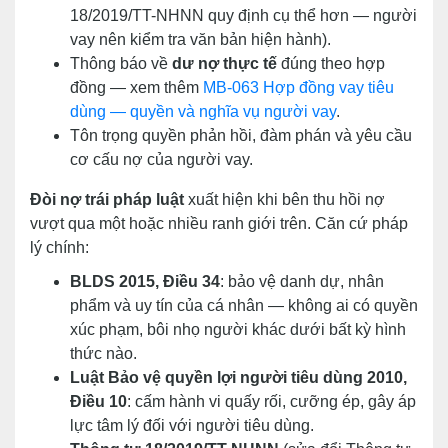
18/2019/TT-NHNN quy định cụ thể hơn — người
vay nên kiểm tra văn bản hiện hành).
Thông báo về
dư nợ thực tế
đúng theo hợp
đồng — xem thêm
MB-063 Hợp đồng vay tiêu
dùng — quyền và nghĩa vụ người vay
.
Tôn trọng quyền phản hồi, đàm phán và yêu cầu
cơ cấu nợ của người vay.
Đòi nợ trái pháp luật
xuất hiện khi bên thu hồi nợ
vượt qua một hoặc nhiều ranh giới trên. Căn cứ pháp
lý chính:
BLDS 2015, Điều 34
: bảo vệ danh dự, nhân
phẩm và uy tín của cá nhân — không ai có quyền
xúc phạm, bôi nhọ người khác dưới bất kỳ hình
thức nào.
Luật Bảo vệ quyền lợi người tiêu dùng 2010,
Điều 10
: cấm hành vi quấy rối, cưỡng ép, gây áp
lực tâm lý đối với người tiêu dùng.