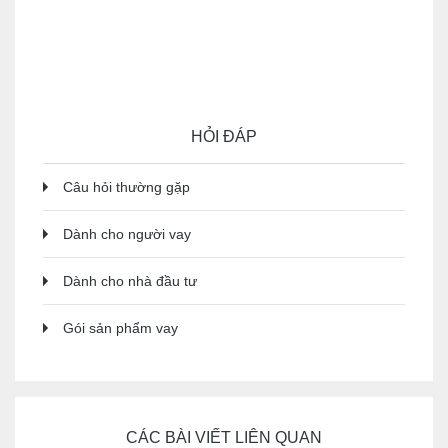
thấu chi phù hợp hơn thẻ tín dụng hay vay tín chấp —
và khi nào thì không.
HỎI ĐÁP
Câu hỏi thường gặp
Dành cho người vay
Dành cho nhà đầu tư
Gói sản phẩm vay
CÁC BÀI VIẾT LIÊN QUAN