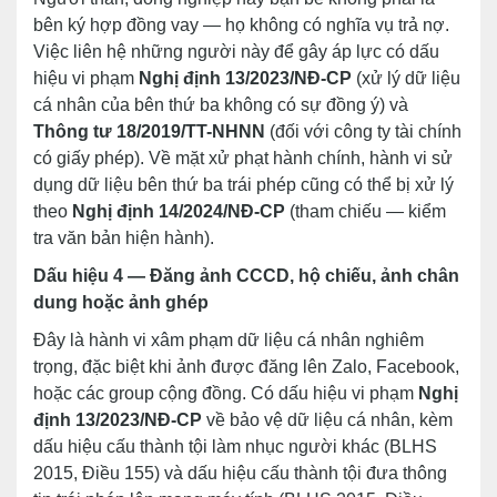
bên ký hợp đồng vay — họ không có nghĩa vụ trả nợ.
Việc liên hệ những người này để gây áp lực có dấu
hiệu vi phạm
Nghị định 13/2023/NĐ-CP
(xử lý dữ liệu
cá nhân của bên thứ ba không có sự đồng ý) và
Thông tư 18/2019/TT-NHNN
(đối với công ty tài chính
có giấy phép). Về mặt xử phạt hành chính, hành vi sử
dụng dữ liệu bên thứ ba trái phép cũng có thể bị xử lý
theo
Nghị định 14/2024/NĐ-CP
(tham chiếu — kiểm
tra văn bản hiện hành).
Dấu hiệu 4 — Đăng ảnh CCCD, hộ chiếu, ảnh chân
dung hoặc ảnh ghép
Đây là hành vi xâm phạm dữ liệu cá nhân nghiêm
trọng, đặc biệt khi ảnh được đăng lên Zalo, Facebook,
hoặc các group cộng đồng. Có dấu hiệu vi phạm
Nghị
định 13/2023/NĐ-CP
về bảo vệ dữ liệu cá nhân, kèm
dấu hiệu cấu thành tội làm nhục người khác (BLHS
2015, Điều 155) và dấu hiệu cấu thành tội đưa thông