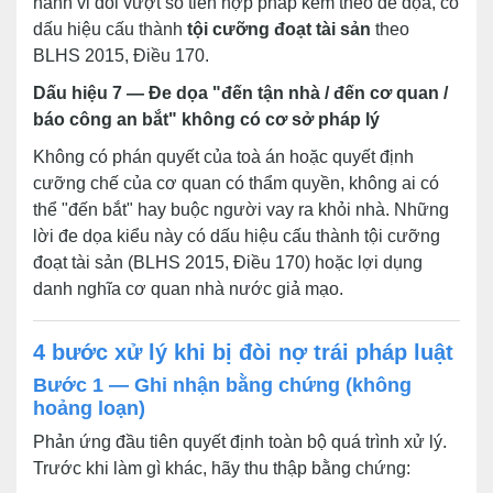
hành vi đòi vượt số tiền hợp pháp kèm theo đe dọa, có
dấu hiệu cấu thành
tội cưỡng đoạt tài sản
theo
BLHS 2015, Điều 170.
Dấu hiệu 7 — Đe dọa "đến tận nhà / đến cơ quan /
báo công an bắt" không có cơ sở pháp lý
Không có phán quyết của toà án hoặc quyết định
cưỡng chế của cơ quan có thẩm quyền, không ai có
thể "đến bắt" hay buộc người vay ra khỏi nhà. Những
lời đe dọa kiểu này có dấu hiệu cấu thành tội cưỡng
đoạt tài sản (BLHS 2015, Điều 170) hoặc lợi dụng
danh nghĩa cơ quan nhà nước giả mạo.
4 bước xử lý khi bị đòi nợ trái pháp luật
Bước 1 — Ghi nhận bằng chứng (không
hoảng loạn)
Phản ứng đầu tiên quyết định toàn bộ quá trình xử lý.
Trước khi làm gì khác, hãy thu thập bằng chứng: