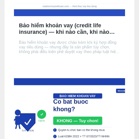
Bảo hiểm khoản vay (credit life
insurance) — khi nào cần, khi nào
không, chi phí thực tế
Bảo hiểm khoản vay được chào kèm khi ký hợp đồng
vay tiêu dùng — nhưng đây là sản phẩm tùy chọn,
không phải điều kiện phê duyệt vay theo pháp luật hiện
hành. Bài này giải thích cơ chế, khi nào nên cân nhắc,
chi phí thực tế ảnh hưởng đến APR/EIR như thế nào,
và quyền của bạn khi không muốn mua.