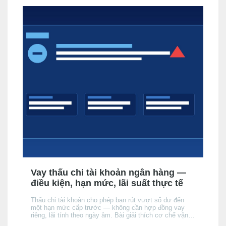
Vay thấu chi tài khoản ngân hàng —
điều kiện, hạn mức, lãi suất thực tế
Thấu chi tài khoản cho phép bạn rút vượt số dư đến
một hạn mức cấp trước — không cần hợp đồng vay
riêng, lãi tính theo ngày âm. Bài giải thích cơ chế vận
hành, điều kiện được cấp, cách lãi tích luỹ, và khi nào