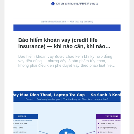
Bảo hiểm khoản vay (credit life
insurance) — khi nào cần, khi nào
không, chi phí thực tế
Bảo hiểm khoản vay được chào kèm khi ký hợp đồng
vay tiêu dùng — nhưng đây là sản phẩm tùy chọn,
không phải điều kiện phê duyệt vay theo pháp luật hiện
hành. Bài này giải thích cơ chế, khi nào nên cân nhắc,
chi phí thực tế ảnh hưởng đến APR/EIR như thế nào,
và quyền của bạn khi không muốn mua.