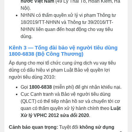
nước Việt Nam
(49 Lý Thái Tổ, Hoàn Kiếm, Hà
Nội).
NHNN có thẩm quyền xử lý vi phạm Thông tư
18/2019/TT-NHNN và Thông tư 39/2016/TT-
NHNN liên quan đến hoạt động cho vay tiêu
dùng.
Kênh 3 — Tổng đài bảo vệ người tiêu dùng
1800-6838 (Bộ Công Thương)
Áp dụng cho mọi tổ chức cung ứng dịch vụ vay tiêu
dùng có dấu hiệu vi phạm Luật Bảo vệ quyền lợi
người tiêu dùng 2010:
Gọi
1800-6838
(miễn phí) để ghi nhận khiếu nại.
Cục Cạnh tranh và Bảo vệ người tiêu dùng
(QLCT) có thể tiếp nhận hồ sơ và chuyển tới cơ
quan có thẩm quyền xử lý hành chính theo
Luật
Xử lý VPHC 2012 sửa đổi 2020
.
Cảnh báo quan trọng:
Tuyệt đối
không sử dụng