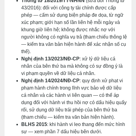
Thông tư 18/2019/TT-NHNN
(sửa đổi Thông tư
43/2016): đối với công ty tài chính được cấp
phép — cấm sử dụng biện pháp đe dọa, từ ngữ
xúc phạm; giới hạn số lần liên hệ mỗi ngày và
khung giờ liên hệ; không được nhắc nợ với
người không có nghĩa vụ trả (tham chiếu thông lệ
— kiểm tra văn bản hiện hành để xác nhận số cụ
thể).
Nghị định 13/2023/NĐ-CP
: xử lý dữ liệu cá
nhân của bên thứ ba mà không có sự đồng ý là
vi phạm quyền về dữ liệu cá nhân.
Nghị định 14/2024/NĐ-CP
: quy định xử phạt vi
phạm hành chính trong lĩnh vực bảo vệ dữ liệu
cá nhân và các hành vi liên quan — có thể áp
dụng đối với hành vi thu hồi nợ có dấu hiệu quấy
rối, sử dụng dữ liệu trái phép của bên thứ ba
(tham chiếu — kiểm tra văn bản hiện hành).
BLHS 2015
: khi hành vi leo thang đến mức hình
sự — xem phần 7 dấu hiệu bên dưới.