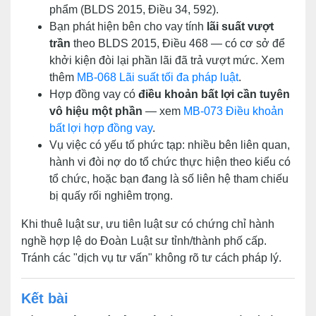
phẩm (BLDS 2015, Điều 34, 592).
Bạn phát hiện bên cho vay tính
lãi suất vượt
trần
theo BLDS 2015, Điều 468 — có cơ sở để
khởi kiện đòi lại phần lãi đã trả vượt mức. Xem
thêm
MB-068 Lãi suất tối đa pháp luật
.
Hợp đồng vay có
điều khoản bất lợi cần tuyên
vô hiệu một phần
— xem
MB-073 Điều khoản
bất lợi hợp đồng vay
.
Vụ việc có yếu tố phức tạp: nhiều bên liên quan,
hành vi đòi nợ do tổ chức thực hiện theo kiểu có
tổ chức, hoặc bạn đang là số liên hệ tham chiếu
bị quấy rối nghiêm trọng.
Khi thuê luật sư, ưu tiên luật sư có chứng chỉ hành
nghề hợp lệ do Đoàn Luật sư tỉnh/thành phố cấp.
Tránh các "dịch vụ tư vấn" không rõ tư cách pháp lý.
Kết bài