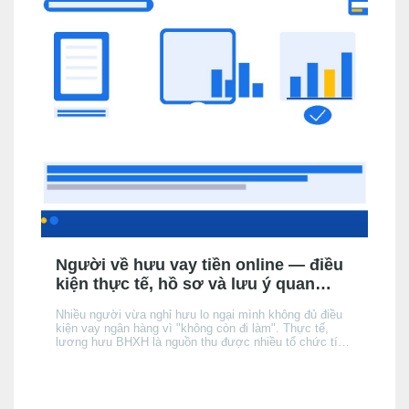
Người về hưu vay tiền online — điều
kiện thực tế, hồ sơ và lưu ý quan
trọng
Nhiều người vừa nghỉ hưu lo ngại mình không đủ điều
kiện vay ngân hàng vì "không còn đi làm". Thực tế,
lương hưu BHXH là nguồn thu được nhiều tổ chức tín
dụng (TCTD) chính thức chấp nhận — nhưng có 3 khác
biệt quan trọng so với người đang đi làm mà bạn cần
nắm rõ trước khi nộp hồ sơ.