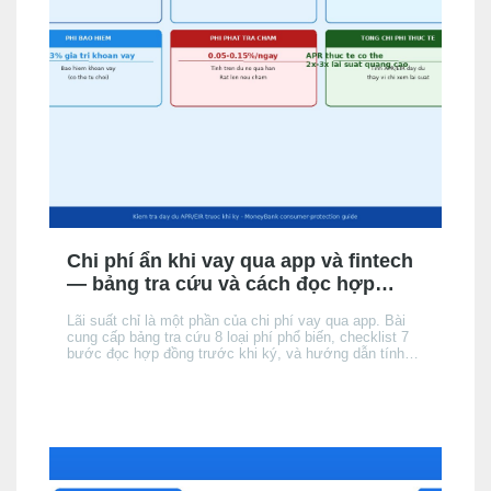
Chi phí ẩn khi vay qua app và fintech
— bảng tra cứu và cách đọc hợp
đồng
Lãi suất chỉ là một phần của chi phí vay qua app. Bài
cung cấp bảng tra cứu 8 loại phí phổ biến, checklist 7
bước đọc hợp đồng trước khi ký, và hướng dẫn tính
tổng chi phí thực tế để không bị bất ngờ khi đến kỳ trả
đầu tiên.