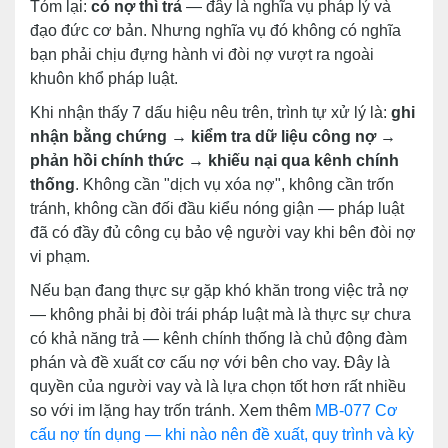
Tóm lại:
có nợ thì trả
— đây là nghĩa vụ pháp lý và
đạo đức cơ bản. Nhưng nghĩa vụ đó không có nghĩa
bạn phải chịu đựng hành vi đòi nợ vượt ra ngoài
khuôn khổ pháp luật.
Khi nhận thấy 7 dấu hiệu nêu trên, trình tự xử lý là:
ghi
nhận bằng chứng → kiểm tra dữ liệu công nợ →
phản hồi chính thức → khiếu nại qua kênh chính
thống
. Không cần "dịch vụ xóa nợ", không cần trốn
tránh, không cần đối đầu kiểu nóng giận — pháp luật
đã có đầy đủ công cụ bảo vệ người vay khi bên đòi nợ
vi phạm.
Nếu bạn đang thực sự gặp khó khăn trong việc trả nợ
— không phải bị đòi trái pháp luật mà là thực sự chưa
có khả năng trả — kênh chính thống là chủ động đàm
phán và đề xuất cơ cấu nợ với bên cho vay. Đây là
quyền của người vay và là lựa chọn tốt hơn rất nhiều
so với im lặng hay trốn tránh. Xem thêm
MB-077 Cơ
cấu nợ tín dụng — khi nào nên đề xuất, quy trình và kỳ