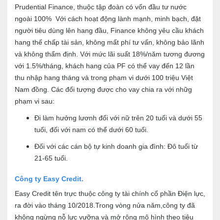
Prudential Finance, thuộc tập đoàn có vốn đầu tư nước
ngoài 100% Với cách hoạt động lành mạnh, minh bạch, đặt
người tiêu dùng lên hang đầu, Finance không yêu cầu khách
hang thế chấp tài sản, không mất phí tư vấn, không bảo lãnh
và không thẩm định. Với mức lãi suất 18%/năm tương đương
với 1.5%/tháng, khách hang của PF có thể vay đến 12 lần
thu nhập hang tháng và trong phạm vi dưới 100 triệu Việt
Nam đồng. Các đối tượng được cho vay chia ra với nhữg
phạm vi sau:
Đi làm hưởng lươnh đối với nữ trên 20 tuối và dưới 55
tuổi, đối với nam có thể dưới 60 tuổi.
Đối với các cán bộ tự kinh doanh gia đình: Đô tuổi từ
21-65 tuổi.
Công ty Easy Credit.
Easy Credit tên trực thuộc công ty tài chính cổ phần Điện lực,
ra đời vào tháng 10/2018.Trong vòng nửa năm,công ty đã
không ngừng nỗ lực vưỡna và mở rộng mô hình theo tiêu