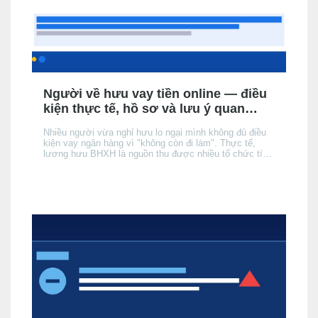
Người về hưu vay tiền online — điều
kiện thực tế, hồ sơ và lưu ý quan
trọng
Nhiều người vừa nghỉ hưu lo ngại mình không đủ điều
kiện vay ngân hàng vì "không còn đi làm". Thực tế,
lương hưu BHXH là nguồn thu được nhiều tổ chức tín
dụng (TCTD) chính thức chấp nhận — nhưng có 3 khác
biệt quan trọng so với người đang đi làm mà bạn cần
nắm rõ trước khi nộp hồ sơ.