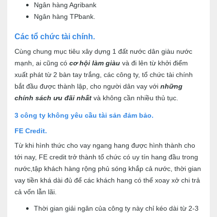
Ngân hàng Agribank
Ngân hàng TPbank.
Các tổ chức tài chính.
Cùng chung mục tiêu xây dựng 1 đất nước dân giàu nước
mạnh, ai cũng có
cơ hội làm giàu
và đi lên từ khởi điểm
xuất phát từ 2 bàn tay trắng, các công ty, tổ chức tài chính
bắt đầu được thành lập, cho người dân vay với
những
chính sách ưu đãi nhất
và không cần nhiều thủ tục.
3 công ty không yêu cầu tài sản đảm bảo.
FE Credit.
Từ khi hình thức cho vay ngang hang được hình thành cho
tới nay, FE credit trở thành tổ chức có uy tín hang đầu trong
nước,tập khách hàng rộng phủ sóng khắp cả nước, thời gian
vay tiền khá dài đủ để các khách hang có thể xoay xở chi trả
cả vốn lẫn lãi.
Thời gian giải ngân của công ty này chỉ kéo dài từ 2-3