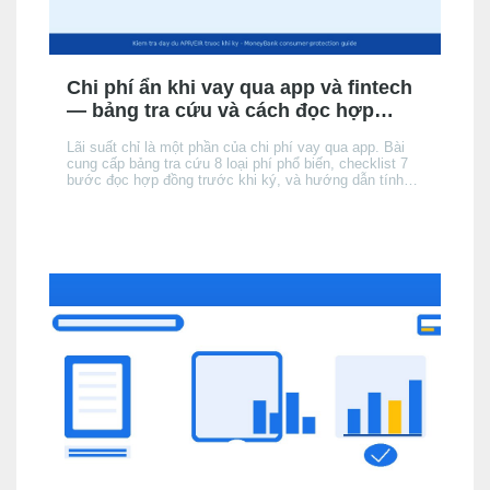
Chi phí ẩn khi vay qua app và fintech
— bảng tra cứu và cách đọc hợp
đồng
Lãi suất chỉ là một phần của chi phí vay qua app. Bài
cung cấp bảng tra cứu 8 loại phí phổ biến, checklist 7
bước đọc hợp đồng trước khi ký, và hướng dẫn tính
tổng chi phí thực tế để không bị bất ngờ khi đến kỳ trả
đầu tiên.