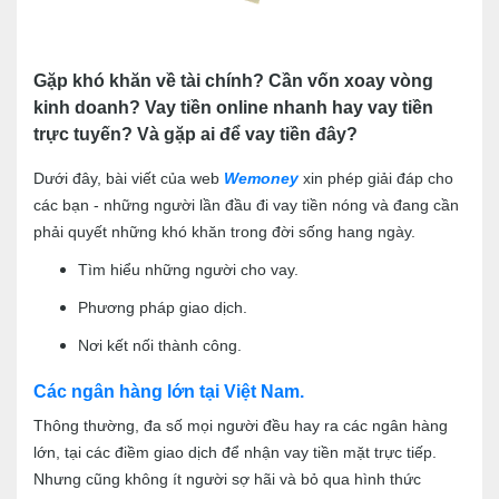
Gặp khó khăn về tài chính? Cần vốn xoay vòng
kinh doanh? Vay tiền online nhanh hay vay tiền
trực tuyến? Và gặp ai để vay tiền đây?
Dưới đây, bài viết của web
Wemoney
xin phép giải đáp cho
các bạn - những người lần đầu đi vay tiền nóng và đang cần
phải quyết những khó khăn trong đời sống hang ngày.
Tìm hiểu những người cho vay.
Phương pháp giao dịch.
Nơi kết nối thành công.​
Các ngân hàng lớn tại Việt Nam.
Thông thường, đa số mọi người đều hay ra các ngân hàng
lớn, tại các điềm giao dịch để nhận vay tiền mặt trực tiếp.
Nhưng cũng không ít người sợ hãi và bỏ qua hình thức