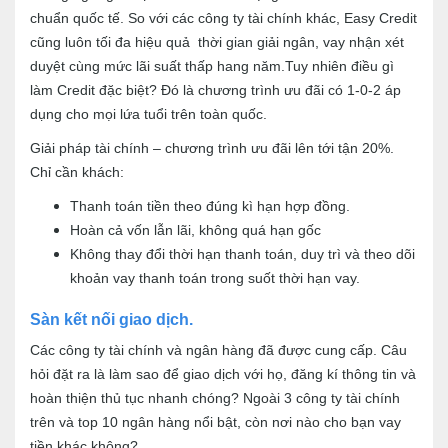
chuẩn quốc tế. So với các công ty tài chính khác, Easy Credit
cũng luôn tối đa hiệu quả thời gian giải ngân, vay nhận xét
duyệt cùng mức lãi suất thấp hang năm.Tuy nhiên điều gì
làm Credit đặc biệt? Đó là chương trình ưu đãi có 1-0-2 áp
dụng cho mọi lứa tuổi trên toàn quốc.
Giải pháp tài chính – chương trình ưu đãi lên tới tận 20%.
Chỉ cần khách:
Thanh toán tiền theo đúng kì hạn hợp đồng.
Hoàn cả vốn lẫn lãi, không quá hạn gốc
Không thay đổi thời hạn thanh toán, duy trì và theo dõi
khoản vay thanh toán trong suốt thời hạn vay.
Sàn kết nối giao dịch.
Các công ty tài chính và ngân hàng đã được cung cấp. Câu
hỏi đặt ra là làm sao để giao dịch với họ, đăng kí thông tin và
hoàn thiện thủ tục nhanh chóng? Ngoài 3 công ty tài chính
trên và top 10 ngân hàng nổi bật, còn nơi nào cho bạn vay
tiền khác không?