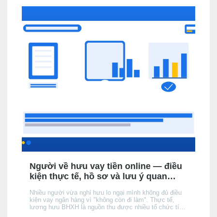
Người về hưu vay tiền online — điều
kiện thực tế, hồ sơ và lưu ý quan
trọng
Nhiều người vừa nghỉ hưu lo ngại mình không đủ điều
kiện vay ngân hàng vì "không còn đi làm". Thực tế,
lương hưu BHXH là nguồn thu được nhiều tổ chức tín
dụng (TCTD) chính thức chấp nhận — nhưng có 3 khác