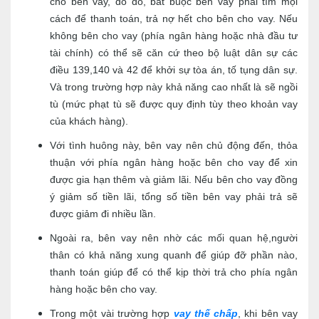
cho bên vay, do đó, bắt buộc bên vay phải tìm mọi
cách để thanh toán, trả nợ hết cho bên cho vay. Nếu
không bên cho vay (phía ngân hàng hoặc nhà đầu tư
tài chính) có thể sẽ căn cứ theo bộ luật dân sự các
điều 139,140 và 42 để khởi sự tòa án, tố tụng dân sự.
Và trong trường hợp này khả năng cao nhất là sẽ ngồi
tù (mức phạt tù sẽ được quy định tùy theo khoản vay
của khách hàng).
Với tình huông này, bên vay nên chủ động đến, thỏa
thuận với phía ngân hàng hoặc bên cho vay để xin
được gia hạn thêm và giảm lãi. Nếu bên cho vay đồng
ý giảm số tiền lãi, tổng số tiền bên vay phải trả sẽ
được giảm đi nhiều lần.
Ngoài ra, bên vay nên nhờ các mối quan hệ,người
thân có khả năng xung quanh để giúp đỡ phần nào,
thanh toán giúp để có thể kịp thời trả cho phía ngân
hàng hoặc bên cho vay.
Trong một vài trường hợp
vay thế chấp
, khi bên vay