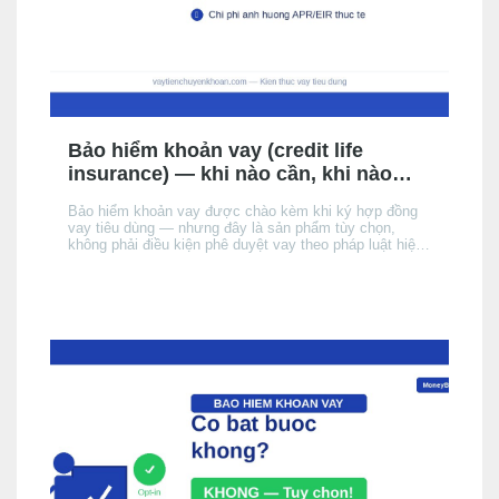
Bảo hiểm khoản vay (credit life
insurance) — khi nào cần, khi nào
không, chi phí thực tế
Bảo hiểm khoản vay được chào kèm khi ký hợp đồng
vay tiêu dùng — nhưng đây là sản phẩm tùy chọn,
không phải điều kiện phê duyệt vay theo pháp luật hiện
hành. Bài này giải thích cơ chế, khi nào nên cân nhắc,
chi phí thực tế ảnh hưởng đến APR/EIR như thế nào,
và quyền của bạn khi không muốn mua.