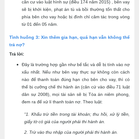
căn cư vào luật hình sự (điều 174 năm 2015) , bên vay
sẽ bị khởi kiện, phạt án tù và bồi thường tổn thất cho
phía bên cho vay hoặc bị đình chỉ câm tác trong vòng
từ 01 đến 05 năm.
Tình huống 3
: Xin thêm gia hạn, quá hạn vẫn không thể
trả nợ?
Trả lời:
Đây là trường hợp gần như bế tắc và dễ bị tính vào nợ
xấu nhất. Nếu như bên vay thực sự không còn cách
nào để thanh toán đúng hạn cho bên cho vay, thì có
thể bị cưỡng chế thi hành án (căn cứ vào điều 71 luật
dân sự 2008), mọi tài sản sẽ bị Tòa án niêm phong,
đem ra để xử lí thanh toán nợ. Theo luật:
“1. Khấu trừ tiền trong tài khoản; thu hồi, xử lý tiền,
giấy tờ có giá của người phải thi hành án.
2. Trừ vào thu nhập của người phải thi hành án.