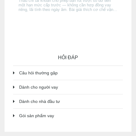
Thấu chi tài khoản cho phép bạn rút vượt số dư đến
một hạn mức cấp trước — không cần hợp đồng vay
riêng, lãi tính theo ngày âm. Bài giải thích cơ chế vận
hành, điều kiện được cấp, cách lãi tích luỹ, và khi nào
thấu chi phù hợp hơn thẻ tín dụng hay vay tín chấp —
và khi nào thì không.
HỎI ĐÁP
Câu hỏi thường gặp
Dành cho người vay
Dành cho nhà đầu tư
Gói sản phẩm vay