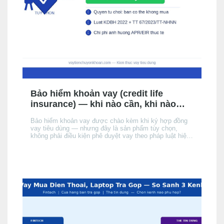
Bảo hiểm khoản vay (credit life
insurance) — khi nào cần, khi nào
không, chi phí thực tế
Bảo hiểm khoản vay được chào kèm khi ký hợp đồng
vay tiêu dùng — nhưng đây là sản phẩm tùy chọn,
không phải điều kiện phê duyệt vay theo pháp luật hiện
hành. Bài này giải thích cơ chế, khi nào nên cân nhắc,
chi phí thực tế ảnh hưởng đến APR/EIR như thế nào,
và quyền của bạn khi không muốn mua.