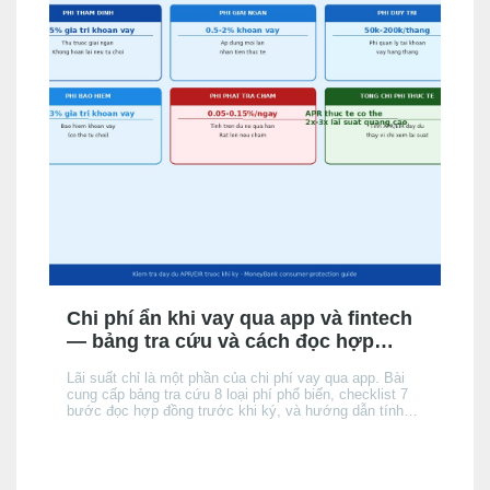
Chi phí ẩn khi vay qua app và fintech
— bảng tra cứu và cách đọc hợp
đồng
Lãi suất chỉ là một phần của chi phí vay qua app. Bài
cung cấp bảng tra cứu 8 loại phí phổ biến, checklist 7
bước đọc hợp đồng trước khi ký, và hướng dẫn tính
tổng chi phí thực tế để không bị bất ngờ khi đến kỳ trả
đầu tiên.