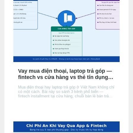
Vay mua điện thoại, laptop trả góp —
fintech vs cửa hàng vs thẻ tín dụng:
chọn kênh nào phù hợp?
Mua điện thoại hay laptop trả góp ở Việt Nam không chỉ
có một cách. Bài này so sánh 3 kênh phổ biến —
fintech installment tại cửa hàng, chuỗi bán lẻ bán trả
góp, và thẻ tín dụng của người mua — theo điều kiện
hồ sơ, chi phí thực tế và tốc độ phê duyệt, để bạn chọn
đúng kênh phù hợp với hồ sơ và nhu cầu.