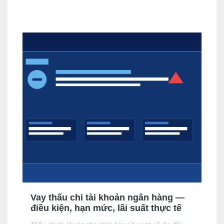
biệt quan trọng so với người đang đi làm mà bạn cần
nắm rõ trước khi nộp hồ sơ.
Vay thấu chi tài khoản ngân hàng —
điều kiện, hạn mức, lãi suất thực tế