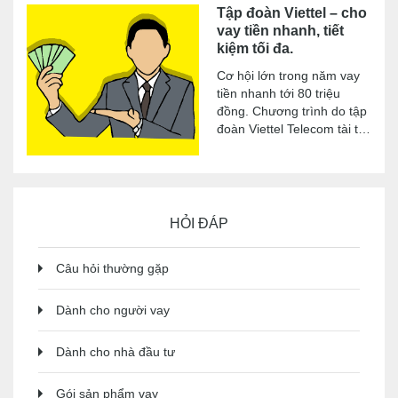
Tập đoàn Viettel – cho
vay tiền nhanh, tiết
kiệm tối đa.
Cơ hội lớn trong năm vay
tiền nhanh tới 80 triệu
đồng. Chương trình do tập
đoàn Viettel Telecom tài trợ
với nhiều hình thức: Vay
tiền online, vay tín chấp,
thế chấp hay vay trả góp
theo ngày.
HỎI ĐÁP
Câu hỏi thường gặp
Dành cho người vay
Dành cho nhà đầu tư
Gói sản phẩm vay