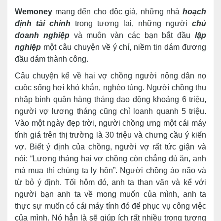
Wemoney
mang đến cho độc giả, những nhà
hoạch
định tài chính
trong tương lai, những người
chủ
doanh nghiệp
và muôn vàn các bạn bắt đầu
lập
nghiệp
một câu chuyện về ý chí, niềm tin dám đương
đầu dám thành công.
Câu chuyện kể về hai vợ chồng người nông dân nọ
cuộc sống hơi khó khắn, nghèo túng. Người chồng thu
nhập bình quân hàng tháng dao động khoảng 6 triệu,
người vợ lương tháng cũng chỉ loanh quanh 5 triệu.
Vào một ngày đẹp trời, người chồng ưng một cái máy
tính giá trên thị trường là 30 triệu và chưng cầu ý kiến
vợ. Biết ý định của chồng, người vợ rất tức giận và
nói: “Lương tháng hai vợ chồng còn chẳng đủ ăn, anh
mà mua thì chúng ta ly hôn”. Người chồng ảo não và
từ bỏ ý định. Tối hôm đó, anh ta than vãn và kể với
người bạn anh ta về mong muốn của mình, anh ta
thực sự muốn có cái máy tính đó để phục vụ công việc
của mình. Nó hẳn là sẽ giúp ích rất nhiều trong tương