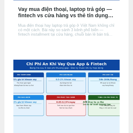
Vay mua điện thoại, laptop trả góp —
fintech vs cửa hàng vs thẻ tín dụng:
chọn kênh nào phù hợp?
Mua điện thoại hay laptop trả góp ở Việt Nam không chỉ
có một cách. Bài này so sánh 3 kênh phổ biến —
fintech installment tại cửa hàng, chuỗi bán lẻ bán trả
góp, và thẻ tín dụng của người mua — theo điều kiện
hồ sơ, chi phí thực tế và tốc độ phê duyệt, để bạn chọn
đúng kênh phù hợp với hồ sơ và nhu cầu.