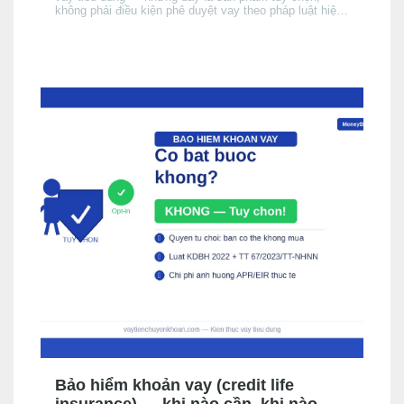
không phải điều kiện phê duyệt vay theo pháp luật hiện
hành. Bài này giải thích cơ chế, khi nào nên cân nhắc,
chi phí thực tế ảnh hưởng đến APR/EIR như thế nào,
và quyền của bạn khi không muốn mua.
Bảo hiểm khoản vay (credit life
insurance) — khi nào cần, khi nào