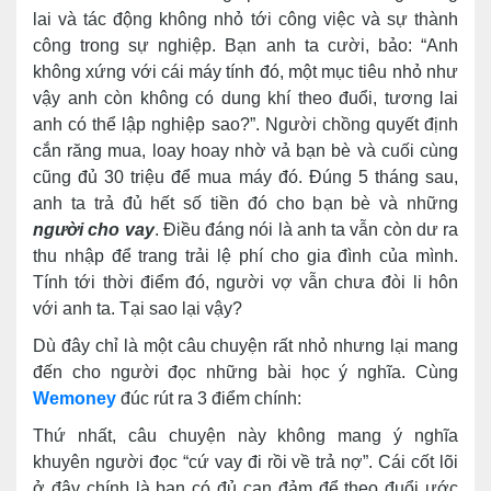
lai và tác động không nhỏ tới công việc và sự thành
công trong sự nghiệp. Bạn anh ta cười, bảo: “Anh
không xứng với cái máy tính đó, một mục tiêu nhỏ như
vậy anh còn không có dung khí theo đuổi, tương lai
anh có thể lập nghiệp sao?”. Người chồng quyết định
cắn răng mua, loay hoay nhờ vả bạn bè và cuối cùng
cũng đủ 30 triệu để mua máy đó. Đúng 5 tháng sau,
anh ta trả đủ hết số tiền đó cho bạn bè và những
người cho vay
. Điều đáng nói là anh ta vẫn còn dư ra
thu nhập để trang trải lệ phí cho gia đình của mình.
Tính tới thời điểm đó, người vợ vẫn chưa đòi li hôn
với anh ta. Tại sao lại vậy?
Dù đây chỉ là một câu chuyện rất nhỏ nhưng lại mang
đến cho người đọc những bài học ý nghĩa. Cùng
Wemoney
đúc rút ra 3 điểm chính:
Thứ nhất, câu chuyện này không mang ý nghĩa
khuyên người đọc “cứ vay đi rồi về trả nợ”. Cái cốt lõi
ở đây chính là bạn có đủ can đảm để theo đuổi ước