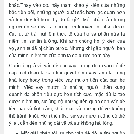
khác.Thay vào đó, hãy tham khảo ý kiến của những
bậc tiền bối, những người xuất sắc hơn lạc quan hơn
và tuy duy tốt hơn. Lý do là gì? Một phần là những
người đó sẽ đưa ra những lời khuyên tốt nhất được
đút rút từ trải nghiệm thực tế của họ và phần nữa là
niềm tin, sự tin tưởng. Khi anh chồng hỏi ý kiến của
vợ, anh ta đã bị chùn bước. Nhưng khi gặp người bạn
của mình, niềm tin của anh ta đã được bơm đầy.
Cuối cùng là về vấn đề cho vay. Trong đoạn văn có đề
cập một đoạn là sau khi quyết định vay, anh ta cũng
khá loay hoay trong việc vay mượn tiền của bạn bè
mình. Việc vay mượn từ những người thân xung
quanh đa phần tiều cực hơn tích cực, mặc dù là tạo
được niềm tin, sự ủng hộ nhưng liên quan đến vấn đề
tiền bạc và tình cảm, khúc mắc và những đổ vỡ không
thể tránh khỏi. Hơn thế nữa, sự vay mượn cũng có thể
ỷ lại, dẫn đến những cãi vã và sự không hài lòng.
Một giải pháp tối ưu cho vấn đề đó là tìm nguồn