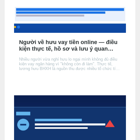
Người về hưu vay tiền online — điều
kiện thực tế, hồ sơ và lưu ý quan
trọng
Nhiều người vừa nghỉ hưu lo ngại mình không đủ điều
kiện vay ngân hàng vì "không còn đi làm". Thực tế,
lương hưu BHXH là nguồn thu được nhiều tổ chức tín
dụng (TCTD) chính thức chấp nhận — nhưng có 3 khác
biệt quan trọng so với người đang đi làm mà bạn cần
nắm rõ trước khi nộp hồ sơ.