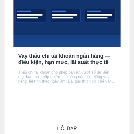
Vay thấu chi tài khoản ngân hàng —
điều kiện, hạn mức, lãi suất thực tế
Thấu chi tài khoản cho phép bạn rút vượt số dư đến
một hạn mức cấp trước — không cần hợp đồng vay
riêng, lãi tính theo ngày âm. Bài giải thích cơ chế vận
hành, điều kiện được cấp, cách lãi tích luỹ, và khi nào
thấu chi phù hợp hơn thẻ tín dụng hay vay tín chấp —
và khi nào thì không.
HỎI ĐÁP