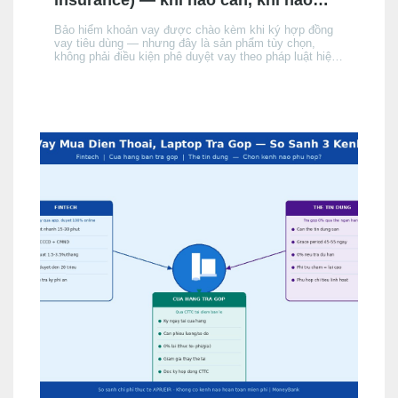
không, chi phí thực tế
Bảo hiểm khoản vay được chào kèm khi ký hợp đồng
vay tiêu dùng — nhưng đây là sản phẩm tùy chọn,
không phải điều kiện phê duyệt vay theo pháp luật hiện
hành. Bài này giải thích cơ chế, khi nào nên cân nhắc,
chi phí thực tế ảnh hưởng đến APR/EIR như thế nào,
và quyền của bạn khi không muốn mua.