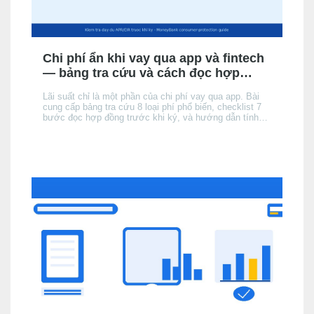
Chi phí ẩn khi vay qua app và fintech
— bảng tra cứu và cách đọc hợp
đồng
Lãi suất chỉ là một phần của chi phí vay qua app. Bài
cung cấp bảng tra cứu 8 loại phí phổ biến, checklist 7
bước đọc hợp đồng trước khi ký, và hướng dẫn tính
tổng chi phí thực tế để không bị bất ngờ khi đến kỳ trả
đầu tiên.