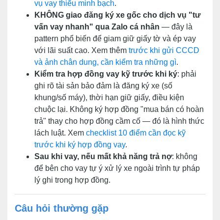
vụ vay thiếu minh bạch
.
KHÔNG giao đăng ký xe gốc cho dịch vụ "tư
vấn vay nhanh" qua Zalo cá nhân
— đây là
pattern phổ biến để giam giữ giấy tờ và ép vay
với lãi suất cao. Xem thêm
trước khi gửi CCCD
và ảnh chân dung, cần kiểm tra những gì
.
Kiểm tra hợp đồng vay kỹ trước khi ký
: phải
ghi rõ tài sản bảo đảm là đăng ký xe (số
khung/số máy), thời hạn giữ giấy, điều kiện
chuộc lại. Không ký hợp đồng "mua bán có hoàn
trả" thay cho hợp đồng cầm cố — đó là hình thức
lách luật. Xem
checklist 10 điểm cần đọc kỹ
trước khi ký hợp đồng vay
.
Sau khi vay, nếu mất khả năng trả nợ
: không
để bên cho vay tự ý xử lý xe ngoài trình tự pháp
lý ghi trong hợp đồng.
Câu hỏi thường gặp