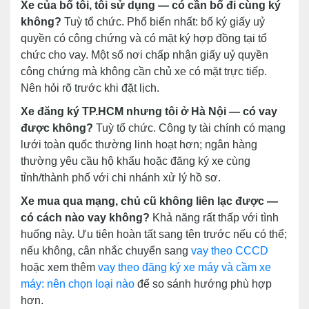
Xe của bố tôi, tôi sử dụng — có cần bố đi cùng ký
không?
Tuỳ tổ chức. Phổ biến nhất: bố ký giấy uỷ
quyền có công chứng và có mặt ký hợp đồng tại tổ
chức cho vay. Một số nơi chấp nhận giấy uỷ quyền
công chứng mà không cần chủ xe có mặt trực tiếp.
Nên hỏi rõ trước khi đặt lịch.
Xe đăng ký TP.HCM nhưng tôi ở Hà Nội — có vay
được không?
Tuỳ tổ chức. Công ty tài chính có mạng
lưới toàn quốc thường linh hoạt hơn; ngân hàng
thường yêu cầu hộ khẩu hoặc đăng ký xe cùng
tỉnh/thành phố với chi nhánh xử lý hồ sơ.
Xe mua qua mạng, chủ cũ không liên lạc được —
có cách nào vay không?
Khả năng rất thấp với tình
huống này. Ưu tiên hoàn tất sang tên trước nếu có thể;
nếu không, cân nhắc chuyển sang
vay theo CCCD
hoặc xem thêm
vay theo đăng ký xe máy và cầm xe
máy: nên chọn loại nào
để so sánh hướng phù hợp
hơn.