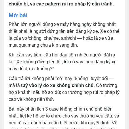
chuẩn bị, và các pattern rủi ro pháp lý cần tránh.
Mở bài
Phần lớn người dùng xe máy hàng ngày không nhất
thiết phải là người đứng tên trên đăng ký xe. Xe có thể
là của vợ/chồng, cha/mẹ, anh/chị — hoặc là xe vừa
mua qua mạng chưa kịp sang tên.
Khi cần vay tiền, câu hỏi đầu tiên nhiều người đặt ra
là: "Xe không đứng tên tôi, tôi có vay theo đăng ký xe
máy đó được không?"
Câu trả lời không phải "có" hay "không" tuyệt đối —
mà là
tuỳ vào lý do xe không chính chủ
. Có trường
hợp khả thi nếu hồ sơ đủ; có trường hợp rủi ro pháp lý
cao và không nên thử.
Bài này phân tích 3 case không chính chủ phổ biến
nhất, liệt kê hồ sơ tổ chức cho vay thường yêu cầu, và
nêu rõ các cảnh báo cần biết trước khi quyết định. Về