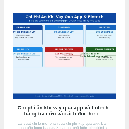
đúng kênh phù hợp với hồ sơ và nhu cầu.
Chi phí ẩn khi vay qua app và fintech
— bảng tra cứu và cách đọc hợp
đồng
Lãi suất chỉ là một phần của chi phí vay qua app. Bài
cung cấp bảng tra cứu 8 loại phí phổ biến, checklist 7