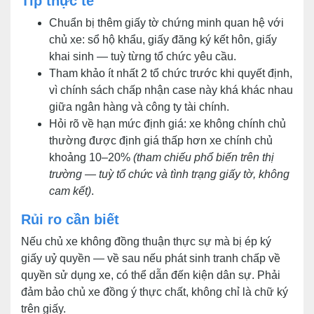
Tip thực tế
Chuẩn bị thêm giấy tờ chứng minh quan hệ với
chủ xe: sổ hộ khẩu, giấy đăng ký kết hôn, giấy
khai sinh — tuỳ từng tổ chức yêu cầu.
Tham khảo ít nhất 2 tổ chức trước khi quyết định,
vì chính sách chấp nhận case này khá khác nhau
giữa ngân hàng và công ty tài chính.
Hỏi rõ về hạn mức định giá: xe không chính chủ
thường được định giá thấp hơn xe chính chủ
khoảng 10–20%
(tham chiếu phổ biến trên thị
trường — tuỳ tổ chức và tình trạng giấy tờ, không
cam kết)
.
Rủi ro cần biết
Nếu chủ xe không đồng thuận thực sự mà bị ép ký
giấy uỷ quyền — về sau nếu phát sinh tranh chấp về
quyền sử dụng xe, có thể dẫn đến kiện dân sự. Phải
đảm bảo chủ xe đồng ý thực chất, không chỉ là chữ ký
trên giấy.