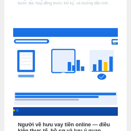
bước đọc hợp đồng trước khi ký, và hướng dẫn tính
tổng chi phí thực tế để không bị bất ngờ khi đến kỳ trả
đầu tiên.
Người về hưu vay tiền online — điều
kiện thực tế, hồ sơ và lưu ý quan