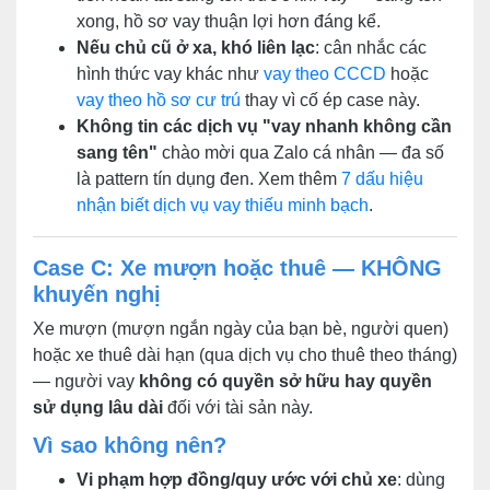
xong, hồ sơ vay thuận lợi hơn đáng kể.
Nếu chủ cũ ở xa, khó liên lạc
: cân nhắc các
hình thức vay khác như
vay theo CCCD
hoặc
vay theo hồ sơ cư trú
thay vì cố ép case này.
Không tin các dịch vụ "vay nhanh không cần
sang tên"
chào mời qua Zalo cá nhân — đa số
là pattern tín dụng đen. Xem thêm
7 dấu hiệu
nhận biết dịch vụ vay thiếu minh bạch
.
Case C: Xe mượn hoặc thuê — KHÔNG
khuyến nghị
Xe mượn (mượn ngắn ngày của bạn bè, người quen)
hoặc xe thuê dài hạn (qua dịch vụ cho thuê theo tháng)
— người vay
không có quyền sở hữu hay quyền
sử dụng lâu dài
đối với tài sản này.
Vì sao không nên?
Vi phạm hợp đồng/quy ước với chủ xe
: dùng