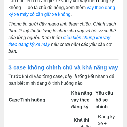
câu hỏi liệu có cần giữ xe vật lý khi vay theo đăng ký
không — đó là chủ đề riêng, xem thêm
vay theo đăng
ký xe máy có cần giữ xe không
.
Thông tin dưới đây mang tính tham chiếu. Chính sách
thực tế tuỳ thuộc từng tổ chức cho vay và hồ sơ cụ thể
của từng người. Xem thêm
điều kiện chung khi vay
theo đăng ký xe máy
nếu chưa nắm các yêu cầu cơ
bản.
3 case không chính chủ và khả năng vay
Trước khi đi vào từng case, đây là tổng kết nhanh để
bạn biết mình đang ở tình huống nào:
Khả năng
Yêu cầu
Case
Tình huống
vay theo
hồ sơ
đăng ký
chính
Đăng ký
Khả thi
xe +
— nhiều