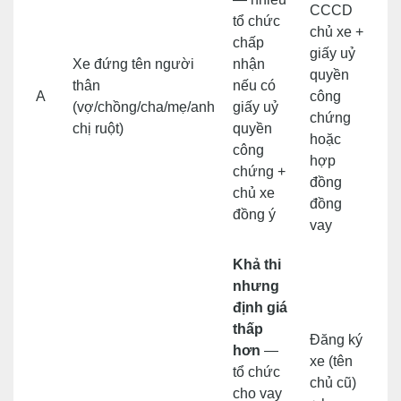
CCCD
tổ chức
chủ xe +
chấp
giấy uỷ
Xe đứng tên người
nhận
quyền
thân
nếu có
A
công
(vợ/chồng/cha/mẹ/anh
giấy uỷ
chứng
chị ruột)
quyền
hoặc
công
hợp
chứng +
đồng
chủ xe
đồng
đồng ý
vay
Khả thi
nhưng
định giá
thấp
Đăng ký
hơn
—
xe (tên
tổ chức
chủ cũ)
cho vay