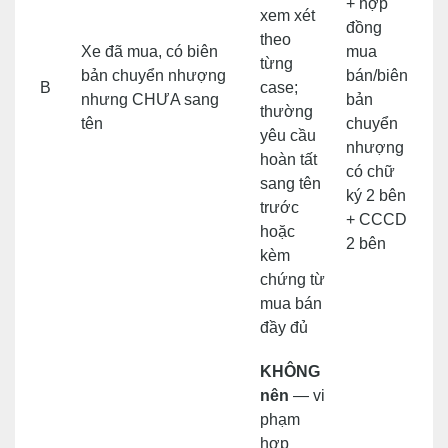
+ hợp
xem xét
đồng
theo
Xe đã mua, có biên
mua
từng
bản chuyển nhượng
bán/biên
B
case;
nhưng CHƯA sang
bản
thường
tên
chuyển
yêu cầu
nhượng
hoàn tất
có chữ
sang tên
ký 2 bên
trước
+ CCCD
hoặc
2 bên
kèm
chứng từ
mua bán
đầy đủ
KHÔNG
nên
— vi
phạm
hợp