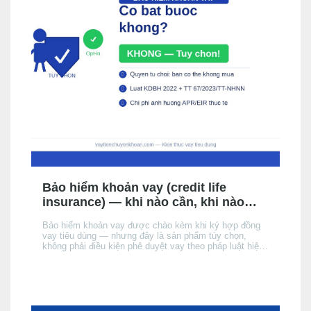
Bảo hiểm khoản vay (credit life
insurance) — khi nào cần, khi nào
không, chi phí thực tế
Bảo hiểm khoản vay được chào kèm khi ký hợp đồng
vay tiêu dùng — nhưng đây là sản phẩm tùy chọn,
không phải điều kiện phê duyệt vay theo pháp luật hiện
hành. Bài này giải thích cơ chế, khi nào nên cân nhắc,
chi phí thực tế ảnh hưởng đến APR/EIR như thế nào,
và quyền của bạn khi không muốn mua.