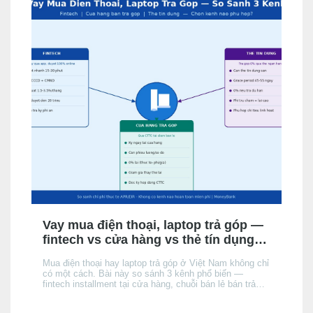
Vay mua điện thoại, laptop trả góp —
fintech vs cửa hàng vs thẻ tín dụng:
chọn kênh nào phù hợp?
Mua điện thoại hay laptop trả góp ở Việt Nam không chỉ
có một cách. Bài này so sánh 3 kênh phổ biến —
fintech installment tại cửa hàng, chuỗi bán lẻ bán trả
góp, và thẻ tín dụng của người mua — theo điều kiện
hồ sơ, chi phí thực tế và tốc độ phê duyệt, để bạn chọn