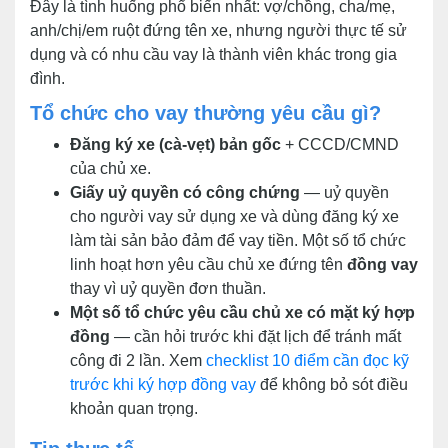
Đây là tình huống phổ biến nhất: vợ/chồng, cha/mẹ,
anh/chị/em ruột đứng tên xe, nhưng người thực tế sử
dụng và có nhu cầu vay là thành viên khác trong gia
đình.
Tổ chức cho vay thường yêu cầu gì?
Đăng ký xe (cà-vẹt) bản gốc
+ CCCD/CMND
của chủ xe.
Giấy uỷ quyền có công chứng
— uỷ quyền
cho người vay sử dụng xe và dùng đăng ký xe
làm tài sản bảo đảm để vay tiền. Một số tổ chức
linh hoạt hơn yêu cầu chủ xe đứng tên
đồng vay
thay vì uỷ quyền đơn thuần.
Một số tổ chức yêu cầu chủ xe có mặt ký hợp
đồng
— cần hỏi trước khi đặt lịch để tránh mất
công đi 2 lần. Xem
checklist 10 điểm cần đọc kỹ
trước khi ký hợp đồng vay
để không bỏ sót điều
khoản quan trọng.