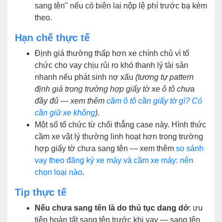
sang tên" nếu có biên lai nộp lệ phí trước bạ kèm
theo.
Hạn chế thực tế
Định giá thường thấp hơn xe chính chủ vì tổ
chức cho vay chịu rủi ro khó thanh lý tài sản
nhanh nếu phát sinh nợ xấu
(tương tự pattern
định giá trong trường hợp giấy tờ xe ô tô chưa
đầy đủ — xem thêm
cầm ô tô cần giấy tờ gì? Có
cần giữ xe không
)
.
Một số tổ chức từ chối thẳng case này. Hình thức
cầm xe vật lý thường linh hoạt hơn trong trường
hợp giấy tờ chưa sang tên — xem thêm
so sánh
vay theo đăng ký xe máy và cầm xe máy: nên
chọn loại nào
.
Tip thực tế
Nếu chưa sang tên là do thủ tục dang dở
: ưu
tiên hoàn tất sang tên trước khi vay — sang tên