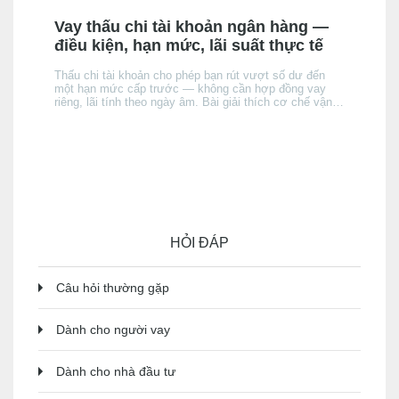
Vay thấu chi tài khoản ngân hàng —
điều kiện, hạn mức, lãi suất thực tế
Thấu chi tài khoản cho phép bạn rút vượt số dư đến
một hạn mức cấp trước — không cần hợp đồng vay
riêng, lãi tính theo ngày âm. Bài giải thích cơ chế vận
hành, điều kiện được cấp, cách lãi tích luỹ, và khi nào
thấu chi phù hợp hơn thẻ tín dụng hay vay tín chấp —
và khi nào thì không.
HỎI ĐÁP
Câu hỏi thường gặp
Dành cho người vay
Dành cho nhà đầu tư