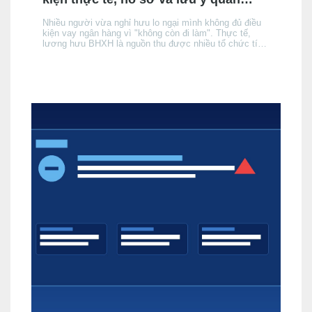
trọng
Nhiều người vừa nghỉ hưu lo ngại mình không đủ điều
kiện vay ngân hàng vì "không còn đi làm". Thực tế,
lương hưu BHXH là nguồn thu được nhiều tổ chức tín
dụng (TCTD) chính thức chấp nhận — nhưng có 3 khác
biệt quan trọng so với người đang đi làm mà bạn cần
nắm rõ trước khi nộp hồ sơ.