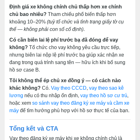
Định giá xe không chính chủ thấp hơn xe chính
chủ bao nhiêu?
Tham chiếu phổ biến thấp hơn
khoảng 10–20%
(tuỳ tổ chức và tình trạng giấy tờ cụ
thể — không phải con số cố định)
.
Có cần biên lai lệ phí trước bạ đã đóng để vay
không?
Tổ chức cho vay không yêu cầu trực tiếp,
nhưng biên lai nộp lệ phí trước bạ giúp xác nhận xe
đang trong quá trình sang tên — hữu ích khi bổ sung
hồ sơ case B.
Tôi không thể ép chủ xe đồng ý — có cách nào
khác không?
Có.
Vay theo CCCD
,
vay theo sao kê
lương
nếu có thu nhập ổn định,
vay theo hồ sơ cư trú
,
hoặc xem
so sánh vay theo đăng ký xe máy và cầm xe
máy
để tìm hướng phù hợp với hồ sơ thực tế của bạn.
Tổng kết và CTA
Vay theo đăng ký xe máy khi xe không chính chủ là