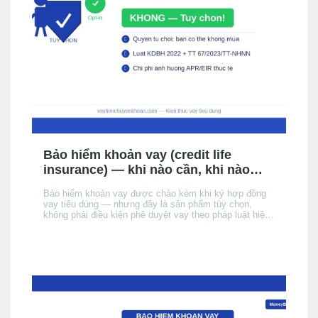
Bảo hiểm khoản vay (credit life
insurance) — khi nào cần, khi nào
không, chi phí thực tế
Bảo hiểm khoản vay được chào kèm khi ký hợp đồng
vay tiêu dùng — nhưng đây là sản phẩm tùy chọn,
không phải điều kiện phê duyệt vay theo pháp luật hiện
hành. Bài này giải thích cơ chế, khi nào nên cân nhắc,
chi phí thực tế ảnh hưởng đến APR/EIR như thế nào,
và quyền của bạn khi không muốn mua.