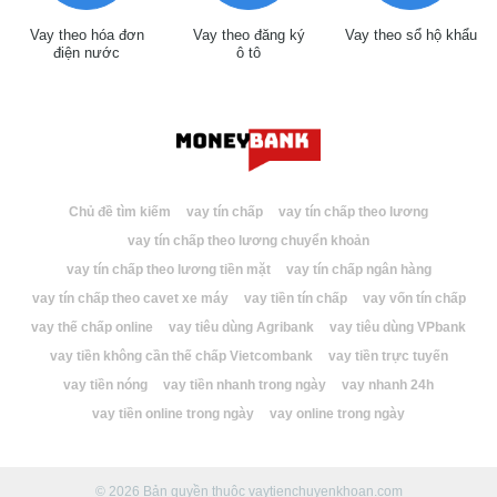
Vay theo hóa đơn
Vay theo đăng ký
Vay theo sổ hộ khẩu
điện nước
ô tô
Chủ đề tìm kiếm
vay tín chấp
vay tín chấp theo lương
vay tín chấp theo lương chuyển khoản
vay tín chấp theo lương tiền mặt
vay tín chấp ngân hàng
vay tín chấp theo cavet xe máy
vay tiền tín chấp
vay vốn tín chấp
vay thế chấp online
vay tiêu dùng Agribank
vay tiêu dùng VPbank
vay tiền không cần thế chấp Vietcombank
vay tiền trực tuyến
vay tiền nóng
vay tiền nhanh trong ngày
vay nhanh 24h
vay tiền online trong ngày
vay online trong ngày
© 2026 Bản quyền thuộc vaytienchuyenkhoan.com