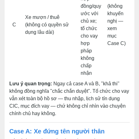
đồng/quy
(không
ước với
khuyến
Xe mượn / thuê
chủ xe;
nghị —
C
(không có quyền sử
tổ chức
xem
dụng lâu dài)
cho vay
mục
hợp
Case C)
pháp
không
chấp
nhận
Lưu ý quan trọng:
Ngay cả case A và B, "khả thi"
không đồng nghĩa "chắc chắn duyệt". Tổ chức cho vay
vẫn xét toàn bộ hồ sơ — thu nhập, lịch sử tín dụng
CIC, mục đích vay — chứ không chỉ nhìn vào chuyện
chính chủ hay không.
Case A: Xe đứng tên người thân