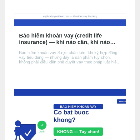
Bảo hiểm khoản vay (credit life
insurance) — khi nào cần, khi nào
không, chi phí thực tế
Bảo hiểm khoản vay được chào kèm khi ký hợp đồng
vay tiêu dùng — nhưng đây là sản phẩm tùy chọn,
không phải điều kiện phê duyệt vay theo pháp luật hiện
hành. Bài này giải thích cơ chế, khi nào nên cân nhắc,
chi phí thực tế ảnh hưởng đến APR/EIR như thế nào,
và quyền của bạn khi không muốn mua.