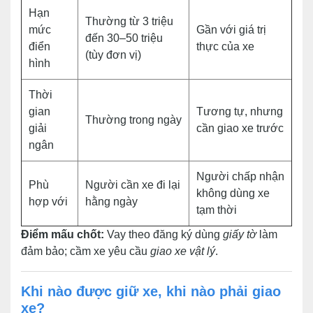
Hạn
Thường từ 3 triệu
mức
Gần với giá trị
đến 30–50 triệu
điển
thực của xe
(tùy đơn vị)
hình
Thời
gian
Tương tự, nhưng
Thường trong ngày
giải
cần giao xe trước
ngân
Người chấp nhận
Phù
Người cần xe đi lại
không dùng xe
hợp với
hằng ngày
tạm thời
Điểm mấu chốt:
Vay theo đăng ký dùng
giấy tờ
làm
đảm bảo; cầm xe yêu cầu
giao xe vật lý
.
Khi nào được giữ xe, khi nào phải giao
xe?