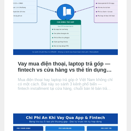
Vay mua điện thoại, laptop trả góp —
fintech vs cửa hàng vs thẻ tín dụng:
chọn kênh nào phù hợp?
Mua điện thoại hay laptop trả góp ở Việt Nam không chỉ
có một cách. Bài này so sánh 3 kênh phổ biến —
fintech installment tại cửa hàng, chuỗi bán lẻ bán trả
góp, và thẻ tín dụng của người mua — theo điều kiện
hồ sơ, chi phí thực tế và tốc độ phê duyệt, để bạn chọn
đúng kênh phù hợp với hồ sơ và nhu cầu.