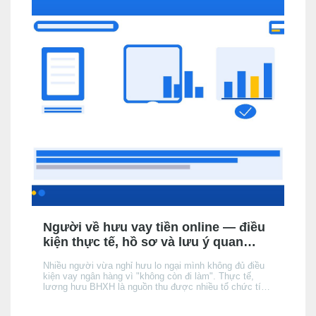
Người về hưu vay tiền online — điều
kiện thực tế, hồ sơ và lưu ý quan
trọng
Nhiều người vừa nghỉ hưu lo ngại mình không đủ điều
kiện vay ngân hàng vì "không còn đi làm". Thực tế,
lương hưu BHXH là nguồn thu được nhiều tổ chức tín
dụng (TCTD) chính thức chấp nhận — nhưng có 3 khác
biệt quan trọng so với người đang đi làm mà bạn cần