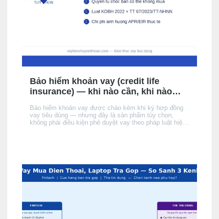
Bảo hiểm khoản vay (credit life
insurance) — khi nào cần, khi nào
không, chi phí thực tế
Bảo hiểm khoản vay được chào kèm khi ký hợp đồng
vay tiêu dùng — nhưng đây là sản phẩm tùy chọn,
không phải điều kiện phê duyệt vay theo pháp luật hiện
hành. Bài này giải thích cơ chế, khi nào nên cân nhắc,
chi phí thực tế ảnh hưởng đến APR/EIR như thế nào,
và quyền của bạn khi không muốn mua.