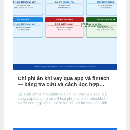
Chi phí ẩn khi vay qua app và fintech
— bảng tra cứu và cách đọc hợp
đồng
Lãi suất chỉ là một phần của chi phí vay qua app. Bài
cung cấp bảng tra cứu 8 loại phí phổ biến, checklist 7
bước đọc hợp đồng trước khi ký, và hướng dẫn tính
tổng chi phí thực tế để không bị bất ngờ khi đến kỳ trả
đầu tiên.