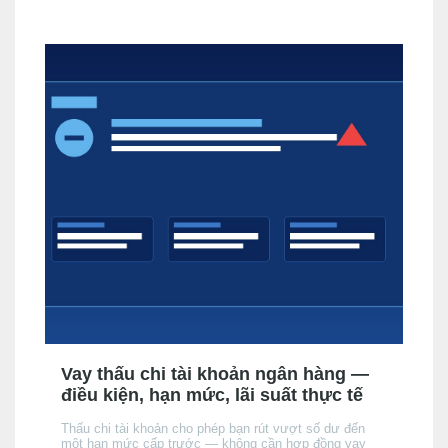
nắm rõ trước khi nộp hồ sơ.
Vay thấu chi tài khoản ngân hàng —
điều kiện, hạn mức, lãi suất thực tế
Thấu chi tài khoản cho phép bạn rút vượt số dư đến
một hạn mức cấp trước — không cần hợp đồng vay