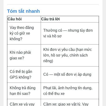
Tóm tắt nhanh
Câu hỏi
Câu trả lời
Vay theo đăng
Thường có — nhưng tùy đơn
ký có giữ xe
vị và hồ sơ
không?
Khi đơn vị yêu cầu (hạn mức
Khi nào phải
lớn, hồ sơ yếu, chính sách
giao xe?
riêng)
Có thể bị gắn
Có — một số đơn vị áp dụng
GPS không?
Không trả đúng
Phạt lãi, ảnh hưởng tín dụng,
hạn thì sao?
có thể thu xe
Cầm xe và vay
Cầm xe: giao xe vật lý. Vay