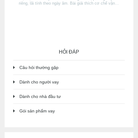
riêng, lãi tính theo ngày âm. Bài giải thích cơ chế vận
hành, điều kiện được cấp, cách lãi tích luỹ, và khi nào
thấu chi phù hợp hơn thẻ tín dụng hay vay tín chấp —
và khi nào thì không.
HỎI ĐÁP
Câu hỏi thường gặp
Dành cho người vay
Dành cho nhà đầu tư
Gói sản phẩm vay