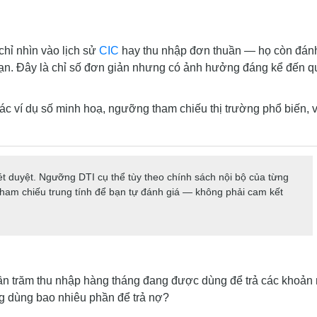
chỉ nhìn vào lịch sử
CIC
hay thu nhập đơn thuần — họ còn đánh
 bạn. Đây là chỉ số đơn giản nhưng có ảnh hưởng đáng kể đến q
, các ví dụ số minh hoạ, ngưỡng tham chiếu thị trường phổ biến, 
xét duyệt. Ngưỡng DTI cụ thể tùy theo chính sách nội bộ của từng
 tham chiếu trung tính để bạn tự đánh giá — không phải cam kết
phần trăm thu nhập hàng tháng đang được dùng để trả các khoản
ng dùng bao nhiêu phần để trả nợ?