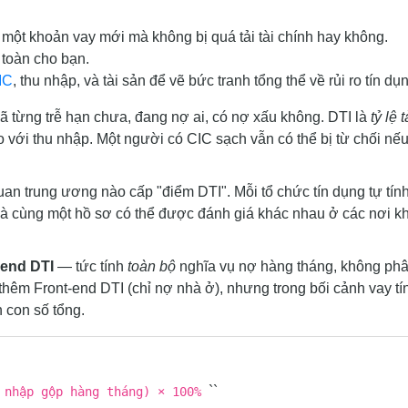
ột khoản vay mới mà không bị quá tải tài chính hay không.
 toàn cho bạn.
IC
, thu nhập, và tài sản để vẽ bức tranh tổng thể về rủi ro tín dụ
 từng trễ hạn chưa, đang nợ ai, có nợ xấu không. DTI là
tỷ lệ t
với thu nhập. Một người có CIC sạch vẫn có thể bị từ chối nế
n trung ương nào cấp "điểm DTI". Mỗi tổ chức tín dụng tự tín
a là cùng một hồ sơ có thể được đánh giá khác nhau ở các nơi k
end DTI
— tức tính
toàn bộ
nghĩa vụ nợ hàng tháng, không ph
t thêm Front-end DTI (chỉ nợ nhà ở), nhưng trong bối cảnh vay tí
 con số tổng.
``
 nhập gộp hàng tháng) × 100%