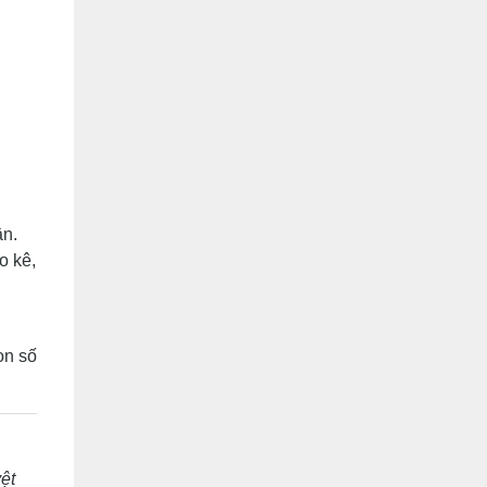
ận.
o kê,
on số
ệt