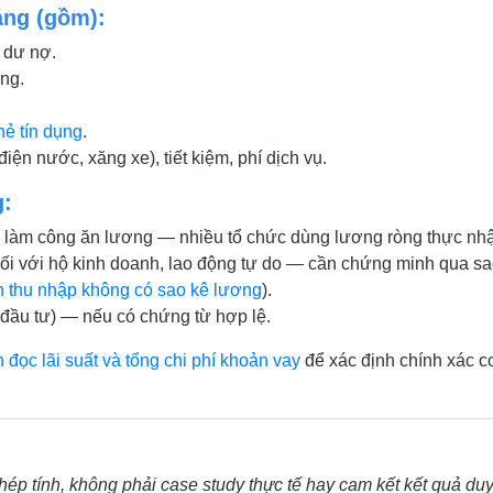
áng (gồm):
 dư nợ.
ụng.
hẻ tín dụng
.
điện nước, xăng xe), tiết kiệm, phí dịch vụ.
g:
i làm công ăn lương — nhiều tổ chức dùng lương ròng thực nh
đối với hộ kinh doanh, lao động tự do — cần chứng minh qua sa
 thu nhập không có sao kê lương
).
 đầu tư) — nếu có chứng từ hợp lệ.
 đọc lãi suất và tổng chi phí khoản vay
để xác định chính xác c
phép tính, không phải case study thực tế hay cam kết kết quả duy