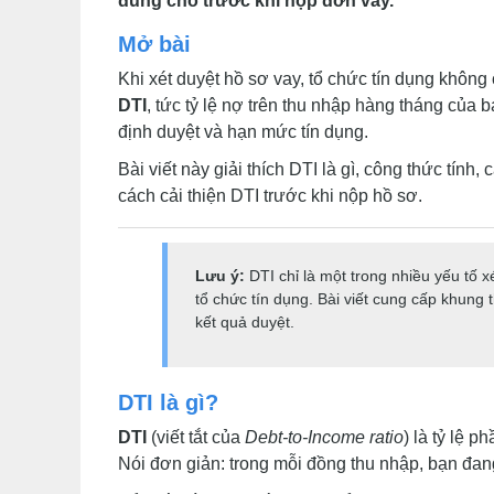
đúng chỗ trước khi nộp đơn vay.
Mở bài
Khi xét duyệt hồ sơ vay, tổ chức tín dụng không 
DTI
, tức tỷ lệ nợ trên thu nhập hàng tháng của
định duyệt và hạn mức tín dụng.
Bài viết này giải thích DTI là gì, công thức tính
cách cải thiện DTI trước khi nộp hồ sơ.
Lưu ý:
DTI chỉ là một trong nhiều yếu tố 
tổ chức tín dụng. Bài viết cung cấp khung
kết quả duyệt.
DTI là gì?
DTI
(viết tắt của
Debt-to-Income ratio
) là tỷ lệ 
Nói đơn giản: trong mỗi đồng thu nhập, bạn đa