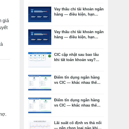
Vay thấu chi tài khoản ngân
hàng — điều kiện, hạn
mức, lãi suất thực tế
 giá
uyết
Vay thấu chi tài khoản ngân
hàng — điều kiện, hạn
mức, lãi suất thực tế
và
CIC cập nhật sau bao lâu
khi tất toán khoản vay?
Timeline thực tế và cách
kiểm tra
Điểm tín dụng ngân hàng
vs CIC — khác nhau thế
nào, cái nào ảnh hưởng
duyệt vay?
Điểm tín dụng ngân hàng
vs CIC — khác nhau thế
nào, cái nào ảnh hưởng
 nợ.
duyệt vay?
Lãi suất cố định vs thả nổi
— nên chọn loại nào khi