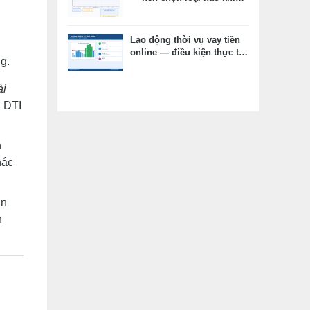
vay tiêu dùng?
Lao động thời vụ vay tiền
online — điều kiện thực tế,
ng.
hồ sơ thay thế, kỳ vọng
đúng
ài
u DTI
h
hác
ân
n