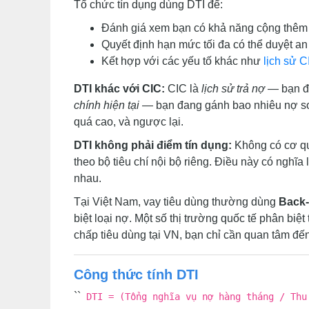
Tổ chức tín dụng dùng DTI để:
Đánh giá xem bạn có khả năng cộng thêm m
Quyết định hạn mức tối đa có thể duyệt an
Kết hợp với các yếu tố khác như
lịch sử C
DTI khác với CIC:
CIC là
lịch sử trả nợ
— bạn đã
chính hiện tại
— bạn đang gánh bao nhiêu nợ so 
quá cao, và ngược lại.
DTI không phải điểm tín dụng:
Không có cơ qua
theo bộ tiêu chí nội bộ riêng. Điều này có nghĩ
nhau.
Tại Việt Nam, vay tiêu dùng thường dùng
Back-
biệt loại nợ. Một số thị trường quốc tế phân biệ
chấp tiêu dùng tại VN, bạn chỉ cần quan tâm đến
Công thức tính DTI
``
DTI = (Tổng nghĩa vụ nợ hàng tháng / Thu