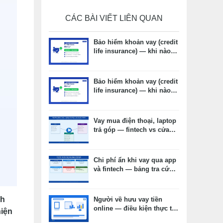
CÁC BÀI VIẾT LIÊN QUAN
Bảo hiểm khoản vay (credit
life insurance) — khi nào
cần, khi nào không, chi phí
thực tế
Bảo hiểm khoản vay (credit
life insurance) — khi nào
cần, khi nào không, chi phí
thực tế
Vay mua điện thoại, laptop
trả góp — fintech vs cửa
hàng vs thẻ tín dụng: chọn
kênh nào phù hợp?
Chi phí ẩn khi vay qua app
và fintech — bảng tra cứu
và cách đọc hợp đồng
nh
Người về hưu vay tiền
online — điều kiện thực tế,
hiện
hồ sơ và lưu ý quan trọng