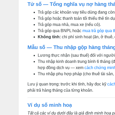
Tử số — Tổng nghĩa vụ nợ hàng th
Trả góp các khoản vay tiêu dùng đang còn
Trả góp hoặc thanh toán tối thiểu thẻ tín d
Trả góp mua nhà, mua xe (nếu có).
Trả góp qua BNPL hoặc
mua trả góp qua t
Không tính:
chi phí sinh hoạt (ăn, ở thuê, 
Mẫu số — Thu nhập gộp hàng thán
Lương thực nhận (sau thuế) đối với ngườ
Thu nhập kinh doanh trung bình 6 tháng (
hợp đồng dịch vụ — xem
cách chứng minh
Thu nhập phụ hợp pháp (cho thuê tài sản,
Lưu ý quan trọng: trước khi tính, hãy đọc kỹ
cách
phải trả hàng tháng của từng khoản.
Ví dụ số minh hoạ
Tất cả các ví dụ dưới đây là giả định minh hoạ 