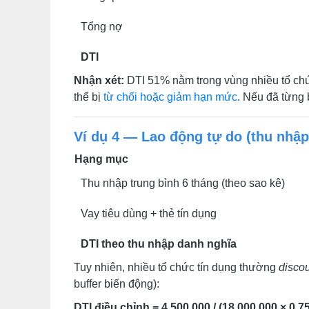
Tổng nợ
DTI
Nhận xét:
DTI 51% nằm trong vùng nhiều tổ chứ
thể bị
từ chối hoặc giảm hạn mức
. Nếu đã từng 
Ví dụ 4 — Lao động tự do (thu nhập
Hạng mục
Thu nhập trung bình 6 tháng (theo sao kê)
Vay tiêu dùng + thẻ tín dụng
DTI theo thu nhập danh nghĩa
Tuy nhiên, nhiều tổ chức tín dụng thường
disco
buffer biến động):
DTI điều chỉnh = 4.500.000 / (18.000.000 × 0,7