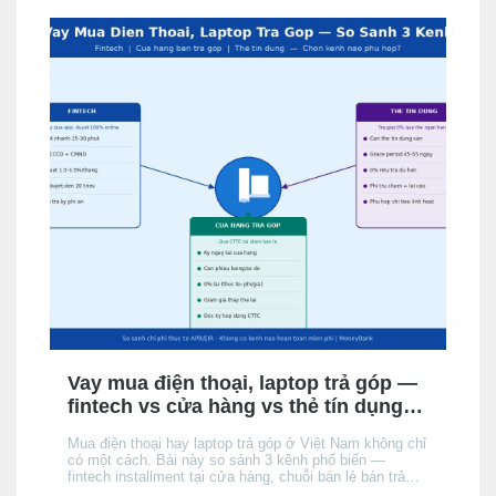
Vay mua điện thoại, laptop trả góp —
fintech vs cửa hàng vs thẻ tín dụng:
chọn kênh nào phù hợp?
Mua điện thoại hay laptop trả góp ở Việt Nam không chỉ
có một cách. Bài này so sánh 3 kênh phổ biến —
fintech installment tại cửa hàng, chuỗi bán lẻ bán trả
góp, và thẻ tín dụng của người mua — theo điều kiện