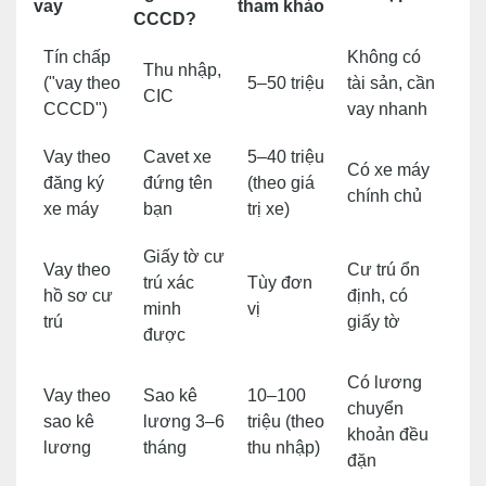
vay
tham khảo
CCCD?
Tín chấp
Không có
Thu nhập,
("vay theo
5–50 triệu
tài sản, cần
CIC
CCCD")
vay nhanh
Vay theo
Cavet xe
5–40 triệu
Có xe máy
đăng ký
đứng tên
(theo giá
chính chủ
xe máy
bạn
trị xe)
Giấy tờ cư
Vay theo
Cư trú ổn
trú xác
Tùy đơn
hồ sơ cư
định, có
minh
vị
trú
giấy tờ
được
Có lương
Vay theo
Sao kê
10–100
chuyển
sao kê
lương 3–6
triệu (theo
khoản đều
lương
tháng
thu nhập)
đặn