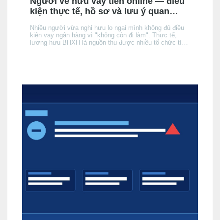
Người về hưu vay tiền online — điều
kiện thực tế, hồ sơ và lưu ý quan
trọng
Nhiều người vừa nghỉ hưu lo ngại mình không đủ điều
kiện vay ngân hàng vì "không còn đi làm". Thực tế,
lương hưu BHXH là nguồn thu được nhiều tổ chức tín
dụng (TCTD) chính thức chấp nhận — nhưng có 3 khác
biệt quan trọng so với người đang đi làm mà bạn cần
nắm rõ trước khi nộp hồ sơ.