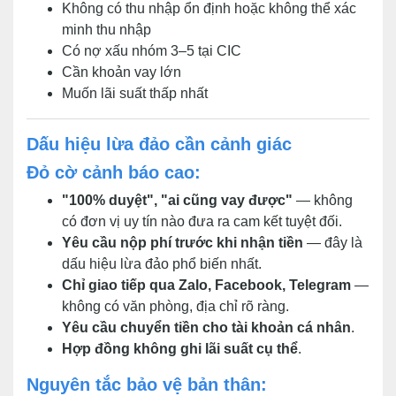
Không có thu nhập ổn định hoặc không thể xác
minh thu nhập
Có nợ xấu nhóm 3–5 tại CIC
Cần khoản vay lớn
Muốn lãi suất thấp nhất
Dấu hiệu lừa đảo cần cảnh giác
Đỏ cờ cảnh báo cao:
"100% duyệt", "ai cũng vay được"
— không
có đơn vị uy tín nào đưa ra cam kết tuyệt đối.
Yêu cầu nộp phí trước khi nhận tiền
— đây là
dấu hiệu lừa đảo phổ biến nhất.
Chỉ giao tiếp qua Zalo, Facebook, Telegram
—
không có văn phòng, địa chỉ rõ ràng.
Yêu cầu chuyển tiền cho tài khoản cá nhân
.
Hợp đồng không ghi lãi suất cụ thể
.
Nguyên tắc bảo vệ bản thân: