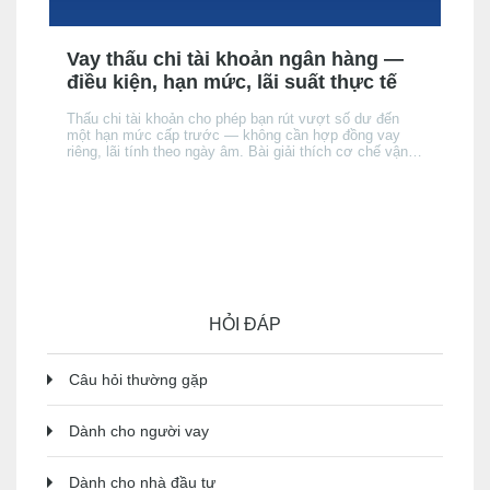
Vay thấu chi tài khoản ngân hàng —
điều kiện, hạn mức, lãi suất thực tế
Thấu chi tài khoản cho phép bạn rút vượt số dư đến
một hạn mức cấp trước — không cần hợp đồng vay
riêng, lãi tính theo ngày âm. Bài giải thích cơ chế vận
hành, điều kiện được cấp, cách lãi tích luỹ, và khi nào
thấu chi phù hợp hơn thẻ tín dụng hay vay tín chấp —
và khi nào thì không.
HỎI ĐÁP
Câu hỏi thường gặp
Dành cho người vay
Dành cho nhà đầu tư