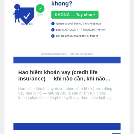
Bảo hiểm khoản vay (credit life
insurance) — khi nào cần, khi nào
không, chi phí thực tế
Bảo hiểm khoản vay được chào kèm khi ký hợp đồng
vay tiêu dùng — nhưng đây là sản phẩm tùy chọn,
không phải điều kiện phê duyệt vay theo pháp luật hiện
hành. Bài này giải thích cơ chế, khi nào nên cân nhắc,
chi phí thực tế ảnh hưởng đến APR/EIR như thế nào,
và quyền của bạn khi không muốn mua.