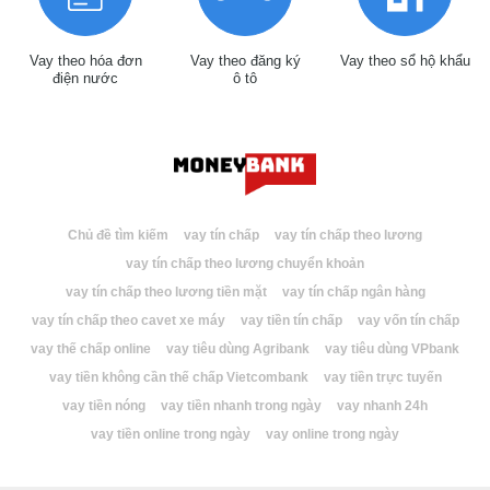
Vay theo hóa đơn
Vay theo đăng ký
Vay theo sổ hộ khẩu
điện nước
ô tô
Chủ đề tìm kiếm
vay tín chấp
vay tín chấp theo lương
vay tín chấp theo lương chuyển khoản
vay tín chấp theo lương tiền mặt
vay tín chấp ngân hàng
vay tín chấp theo cavet xe máy
vay tiền tín chấp
vay vốn tín chấp
vay thế chấp online
vay tiêu dùng Agribank
vay tiêu dùng VPbank
vay tiền không cần thế chấp Vietcombank
vay tiền trực tuyến
vay tiền nóng
vay tiền nhanh trong ngày
vay nhanh 24h
vay tiền online trong ngày
vay online trong ngày