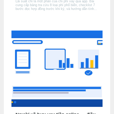
Lãi suất chỉ là một phần của chi phí vay qua app. Bài
cung cấp bảng tra cứu 8 loại phí phổ biến, checklist 7
bước đọc hợp đồng trước khi ký, và hướng dẫn tính
tổng chi phí thực tế để không bị bất ngờ khi đến kỳ trả
đầu tiên.