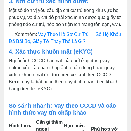
3. Nơi cư trú xác minh được
Một số đơn vị yêu cầu địa chỉ cư trú trong khu vực họ
phục vụ, và địa chỉ đó phải xác minh được qua giấy tờ
(thông báo cư trú, hóa đơn tiện ích mang tên bạn, v.v.).
→ Xem thêm:
Vay Theo Hồ Sơ Cư Trú — Sổ Hộ Khẩu
Đã Bãi Bỏ, Giấy Tờ Thay Thế Là Gì?
4. Xác thực khuôn mặt (eKYC)
Ngoài ảnh CCCD hai mặt, hầu hết ứng dụng vay
online yêu cầu bạn chụp ảnh chân dung hoặc quay
video khuôn mặt để đối chiếu với ảnh trên CCCD.
Bước này là bắt buộc theo quy định nhận diện khách
hàng điện tử (eKYC).
So sánh nhanh: Vay theo CCCD và các
hình thức vay tín chấp khác
Cần gì thêm
Hình thức
Hạn mức
ngoài
Phù hợp với