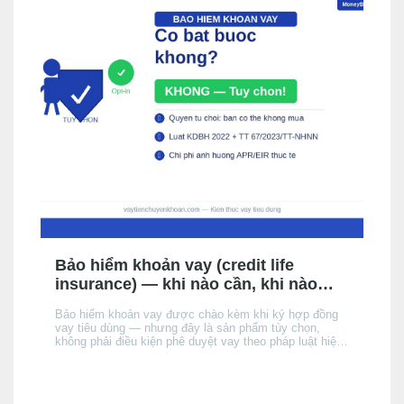
Bảo hiểm khoản vay (credit life
insurance) — khi nào cần, khi nào
không, chi phí thực tế
Bảo hiểm khoản vay được chào kèm khi ký hợp đồng
vay tiêu dùng — nhưng đây là sản phẩm tùy chọn,
không phải điều kiện phê duyệt vay theo pháp luật hiện
hành. Bài này giải thích cơ chế, khi nào nên cân nhắc,
chi phí thực tế ảnh hưởng đến APR/EIR như thế nào,
và quyền của bạn khi không muốn mua.