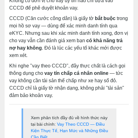
Không có đơn vị cho vay uy tín nào chỉ dựa vào
CCCD để phê duyệt khoản vay.
CCCD (Căn cước công dân) là giấy tờ
bắt buộc
trong
mọi hồ sơ vay — dùng để xác minh danh tính qua
eKYC. Nhưng sau khi xác minh danh tính xong, đơn vị
cho vay vẫn cần đánh giá xem bạn
có khả năng trả
nợ hay không
. Đó là lúc các yếu tố khác mới được
xem xét.
Khi nghe "vay theo CCCD", đây thực chất là cách gọi
thông dụng cho
vay tín chấp cá nhân online
— tức
vay không cần tài sản thế chấp như xe hay sổ đỏ.
CCCD chỉ là giấy tờ nhận dạng, không phải "tài sản"
đảm bảo khoản vay.
Xem phân tích đầy đủ về hình thức này
tại bài chính:
Vay Theo CCCD — Điều
Kiện Thực Tế, Hạn Mức và Những Điều
Cần Biết