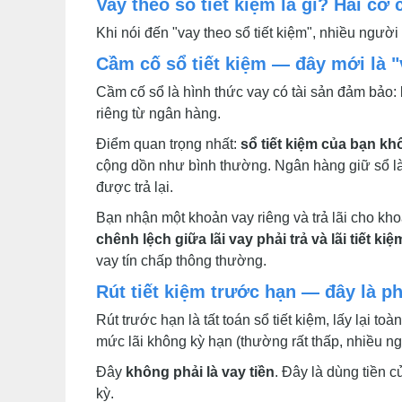
Vay theo sổ tiết kiệm là gì? Hai cơ
Khi nói đến "vay theo sổ tiết kiệm", nhiều người
Cầm cố sổ tiết kiệm — đây mới là "
Cầm cố sổ là hình thức vay có tài sản đảm bảo: 
riêng từ ngân hàng.
Điểm quan trọng nhất:
sổ tiết kiệm của bạn khô
cộng dồn như bình thường. Ngân hàng giữ sổ làm
được trả lại.
Bạn nhận một khoản vay riêng và trả lãi cho kho
chênh lệch giữa lãi vay phải trả và lãi tiết k
vay tín chấp thông thường.
Rút tiết kiệm trước hạn — đây là p
Rút trước hạn là tất toán sổ tiết kiệm, lấy lại to
mức lãi không kỳ hạn (thường rất thấp, nhiều 
Đây
không phải là vay tiền
. Đây là dùng tiền c
kỳ.