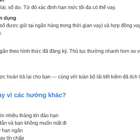
 lại, số dư. Từ đó xác định hạn mức tối đa có thể vay.
ín dụng
sổ được giữ tại ngân hàng trong thời gian vay) và hợp đồng va
.
ngân theo hình thức đã đăng ký. Thủ tục thường nhanh hơn so v
ược hoàn trả lại cho bạn — cùng với toàn bộ lãi tiết kiệm đã tích 
ay vì các hướng khác?
òn nhiều tháng tới đáo hạn
 dẫn và bạn không muốn mất đi
ỳ hạn ngắn
ay tín chấp