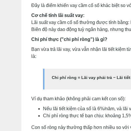
Đây là điểm khiến vay cầm cố sổ khác biệt so vớ
Cơ chế tính lãi suất vay:
Lãi suất vay cầm cố sổ thường được tính bằng:
Biên độ này dao động tuỳ ngân hàng, nhưng thư
Chi phí thực ("chi phí ròng") là gì?
Bạn vừa trả lãi vay, vừa vẫn nhận lãi tiết kiệm t
là:
Chi phí ròng = Lãi vay phải trả − Lãi ti
Ví dụ tham khảo (không phải cam kết con số):
Nếu lãi tiết kiệm của sổ là 6%/năm, và lã
Chi phí ròng thực tế bạn chịu: khoảng 1,5
Con số ròng này thường thấp hơn nhiều so với v