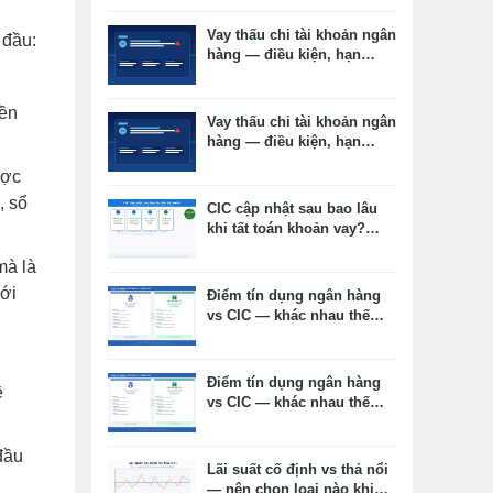
Vay thấu chi tài khoản ngân
 đầu:
hàng — điều kiện, hạn
mức, lãi suất thực tế
iền
Vay thấu chi tài khoản ngân
hàng — điều kiện, hạn
mức, lãi suất thực tế
ược
, sổ
CIC cập nhật sau bao lâu
khi tất toán khoản vay?
Timeline thực tế và cách
mà là
kiểm tra
với
Điểm tín dụng ngân hàng
vs CIC — khác nhau thế
nào, cái nào ảnh hưởng
duyệt vay?
Điểm tín dụng ngân hàng
ề
vs CIC — khác nhau thế
nào, cái nào ảnh hưởng
duyệt vay?
 đầu
Lãi suất cố định vs thả nổi
— nên chọn loại nào khi