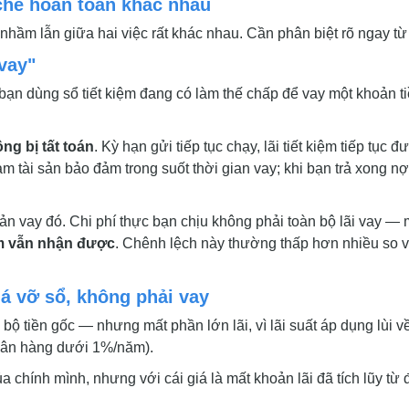
 chế hoàn toàn khác nhau
 nhầm lẫn giữa hai việc rất khác nhau. Cần phân biệt rõ ngay từ
vay"
bạn dùng sổ tiết kiệm đang có làm thế chấp để vay một khoản t
ng bị tất toán
. Kỳ hạn gửi tiếp tục chạy, lãi tiết kiệm tiếp tục đ
 tài sản bảo đảm trong suốt thời gian vay; khi bạn trả xong nợ
ản vay đó. Chi phí thực bạn chịu không phải toàn bộ lãi vay — 
iệm vẫn nhận được
. Chênh lệch này thường thấp hơn nhiều so 
há vỡ sổ, không phải vay
àn bộ tiền gốc — nhưng mất phần lớn lãi, vì lãi suất áp dụng lùi v
ngân hàng dưới 1%/năm).
ủa chính mình, nhưng với cái giá là mất khoản lãi đã tích lũy từ