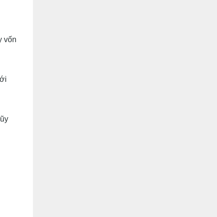
y vốn
ới
lũy