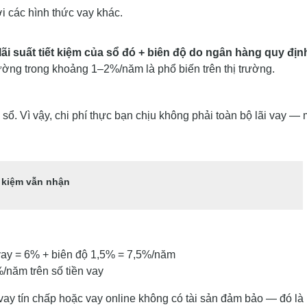
i các hình thức vay khác.
lãi suất tiết kiệm của sổ đó + biên độ do ngân hàng quy địn
ờng trong khoảng 1–2%/năm là phổ biến trên thị trường.
ừ sổ. Vì vậy, chi phí thực bạn chịu không phải toàn bộ lãi vay —
ết kiệm vẫn nhận
i vay = 6% + biên độ 1,5% = 7,5%/năm
%/năm trên số tiền vay
ay tín chấp hoặc vay online không có tài sản đảm bảo — đó là 