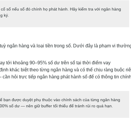
cố sổ nếu sổ đó chính họ phát hành. Hãy kiểm tra với ngân hàng
g ký.
ỳ ngân hàng và loại tiền trong sổ. Dưới đây là phạm vi thườn
y tới khoảng 90–95% số dư trên sổ tại thời điểm vay
ịnh khác biệt theo từng ngân hàng và có thể chịu ràng buộc ri
ần hỏi trực tiếp ngân hàng phát hành sổ để có thông tin chín
tế bạn được duyệt phụ thuộc vào chính sách của từng ngân hàng
00% số dư — nên giữ buffer tối thiểu để tránh rủi ro quá hạn.