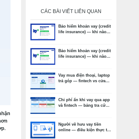
CÁC BÀI VIẾT LIÊN QUAN
Bảo hiểm khoản vay (credit
life insurance) — khi nào
cần, khi nào không, chi phí
thực tế
Bảo hiểm khoản vay (credit
life insurance) — khi nào
cần, khi nào không, chi phí
thực tế
Vay mua điện thoại, laptop
trả góp — fintech vs cửa
hàng vs thẻ tín dụng: chọn
kênh nào phù hợp?
Chi phí ẩn khi vay qua app
và fintech — bảng tra cứu
và cách đọc hợp đồng
 nhận
 hơn
Người về hưu vay tiền
ợp.
online — điều kiện thực tế,
hồ sơ và lưu ý quan trọng