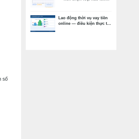
vay tiêu dùng?
Lao động thời vụ vay tiền
online — điều kiện thực tế,
hồ sơ thay thế, kỳ vọng
đúng
n sổ