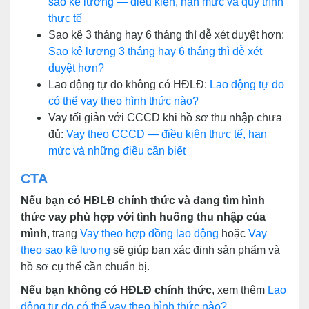
sao kê lương — điều kiện, hạn mức và quy trình
thực tế
Sao kê 3 tháng hay 6 tháng thì dễ xét duyệt hơn:
Sao kê lương 3 tháng hay 6 tháng thì dễ xét
duyệt hơn?
Lao động tự do không có HĐLĐ:
Lao động tự do
có thể vay theo hình thức nào?
Vay tối giản với CCCD khi hồ sơ thu nhập chưa
đủ:
Vay theo CCCD — điều kiện thực tế, hạn
mức và những điều cần biết
CTA
Nếu bạn có HĐLĐ chính thức và đang tìm hình
thức vay phù hợp với tình huống thu nhập của
mình
, trang
Vay theo hợp đồng lao động
hoặc
Vay
theo sao kê lương
sẽ giúp bạn xác định sản phẩm và
hồ sơ cụ thể cần chuẩn bị.
Nếu bạn không có HĐLĐ chính thức
, xem thêm
Lao
động tự do có thể vay theo hình thức nào?