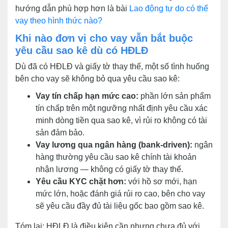
hướng dẫn phù hợp hơn là bài
Lao động tự do có thể
vay theo hình thức nào?
Khi nào đơn vị cho vay vẫn bắt buộc
yêu cầu sao kê dù có HĐLĐ
Dù đã có HĐLĐ và giấy tờ thay thế, một số tình huống
bên cho vay sẽ không bỏ qua yêu cầu sao kê:
Vay tín chấp hạn mức cao:
phần lớn sản phẩm
tín chấp trên một ngưỡng nhất định yêu cầu xác
minh dòng tiền qua sao kê, vì rủi ro không có tài
sản đảm bảo.
Vay lương qua ngân hàng (bank-driven):
ngân
hàng thường yêu cầu sao kê chính tài khoản
nhận lương — không có giấy tờ thay thế.
Yêu cầu KYC chặt hơn:
với hồ sơ mới, hạn
mức lớn, hoặc đánh giá rủi ro cao, bên cho vay
sẽ yêu cầu đầy đủ tài liệu gốc bao gồm sao kê.
Tóm lại: HĐLĐ là điều kiện cần nhưng chưa đủ với