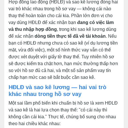
Hợp đồng lao động (HĐLĐ) và sao kê lương đóng hai
vai trò khác nhau trong hồ sơ vay — không cái nào
thay thế hoàn toàn cho cái kia. Phần lớn đơn vị cho
vay dùng HĐLĐ để xác nhận bạn
đang có việc làm
và thu nhập hợp đồng
, trong khi sao kê lương dùng
để xác nhận
dòng tiền thực tế đã về tài khoản
. Nếu
bạn có HĐLĐ nhưng chưa có sao kê (ví dụ lương tiền
mặt, vừa đổi việc), một số hình thức vay vẫn có thể
được xét duyệt với giấy tờ thay thế. Tuy nhiên hồ sơ
sẽ được kiểm tra chặt hơn, hạn mức thường thấp hơn
so với hồ sơ đủ cả hai, và một số sản phẩm vay tín
chấp hạn mức cao sẽ bắt buộc cần sao kê.
HĐLĐ và sao kê lương — hai vai trò
khác nhau trong hồ sơ vay
Một sai lầm phổ biến khi chuẩn bị hồ sơ là xem HĐLĐ
và sao kê là hai lựa chọn thay thế: "có cái này thì
không cần cái kia." Thực tế, chúng bổ sung cho nhau
theo hai chiều khác nhau: