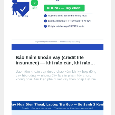
Bảo hiểm khoản vay (credit life
insurance) — khi nào cần, khi nào
không, chi phí thực tế
Bảo hiểm khoản vay được chào kèm khi ký hợp đồng
vay tiêu dùng — nhưng đây là sản phẩm tùy chọn,
không phải điều kiện phê duyệt vay theo pháp luật hiện
hành. Bài này giải thích cơ chế, khi nào nên cân nhắc,
chi phí thực tế ảnh hưởng đến APR/EIR như thế nào,
và quyền của bạn khi không muốn mua.