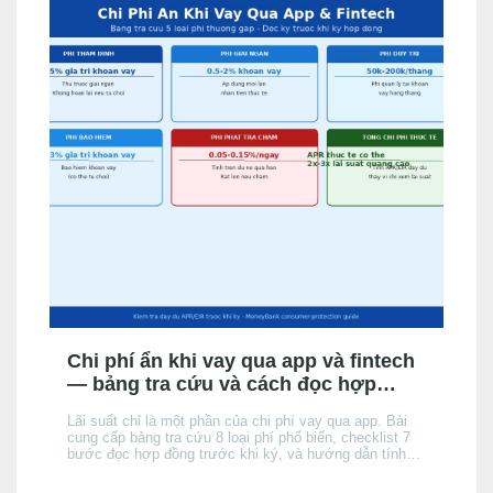
Chi phí ẩn khi vay qua app và fintech
— bảng tra cứu và cách đọc hợp
đồng
Lãi suất chỉ là một phần của chi phí vay qua app. Bài
cung cấp bảng tra cứu 8 loại phí phổ biến, checklist 7
bước đọc hợp đồng trước khi ký, và hướng dẫn tính
tổng chi phí thực tế để không bị bất ngờ khi đến kỳ trả
đầu tiên.