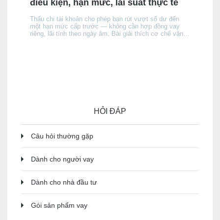
điều kiện, hạn mức, lãi suất thực tế
Thấu chi tài khoản cho phép bạn rút vượt số dư đến
một hạn mức cấp trước — không cần hợp đồng vay
riêng, lãi tính theo ngày âm. Bài giải thích cơ chế vận
hành, điều kiện được cấp, cách lãi tích luỹ, và khi nào
thấu chi phù hợp hơn thẻ tín dụng hay vay tín chấp —
và khi nào thì không.
HỎI ĐÁP
Câu hỏi thường gặp
Dành cho người vay
Dành cho nhà đầu tư
Gói sản phẩm vay