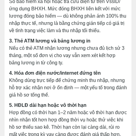
Sổ bảo hiểm xã hội hoặc tra cứu điện tử trên VssID/
ứng dụng BHXH. Mức đóng BHXH liên kết với mức
lương đóng bảo hiểm — dù không phản ánh 100% thu
nhập thực tế, nhưng là bằng chứng gián tiếp có giá trị
về tình trạng việc làm và thu nhập tối thiểu.
3. Thẻ ATM lương và bảng lương in
Nếu có thẻ ATM nhận lương nhưng chưa đủ lịch sử 3
tháng, một số đơn vị cho vay vẫn xem xét kết hợp
bảng lương in từ công ty.
4. Hóa đơn điện nước/internet đứng tên
Không dùng trực tiếp để chứng minh thu nhập, nhưng
hỗ trợ xác nhận nơi ở ổn định — một yếu tố trong đánh
giá hồ sơ tổng thể.
5. HĐLĐ dài hạn hoặc vô thời hạn
Hợp đồng có thời hạn 1–2 năm hoặc vô thời hạn được
nhìn nhận tốt hơn hợp đồng thời vụ hoặc thử việc khi
hồ sơ thiếu sao kê. Thời hạn còn lại càng dài, rủi ro
mất việc trong kỳ vay càng được đánh giá thấp hơn.