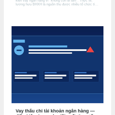
kiện vay ngân hàng vì "không còn đi làm". Thực tế,
lương hưu BHXH là nguồn thu được nhiều tổ chức tín
dụng (TCTD) chính thức chấp nhận — nhưng có 3 khác
biệt quan trọng so với người đang đi làm mà bạn cần
nắm rõ trước khi nộp hồ sơ.
Vay thấu chi tài khoản ngân hàng —