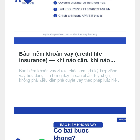
Bảo hiểm khoản vay (credit life
insurance) — khi nào cần, khi nào
không, chi phí thực tế
Bảo hiểm khoản vay được chào kèm khi ký hợp đồng
vay tiêu dùng — nhưng đây là sản phẩm tùy chọn,
không phải điều kiện phê duyệt vay theo pháp luật hiện
hành. Bài này giải thích cơ chế, khi nào nên cân nhắc,
chi phí thực tế ảnh hưởng đến APR/EIR như thế nào,
và quyền của bạn khi không muốn mua.