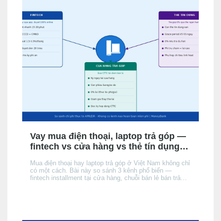
Vay mua điện thoại, laptop trả góp —
fintech vs cửa hàng vs thẻ tín dụng:
chọn kênh nào phù hợp?
Mua điện thoại hay laptop trả góp ở Việt Nam không chỉ
có một cách. Bài này so sánh 3 kênh phổ biến —
fintech installment tại cửa hàng, chuỗi bán lẻ bán trả
góp, và thẻ tín dụng của người mua — theo điều kiện
hồ sơ, chi phí thực tế và tốc độ phê duyệt, để bạn chọn
đúng kênh phù hợp với hồ sơ và nhu cầu.