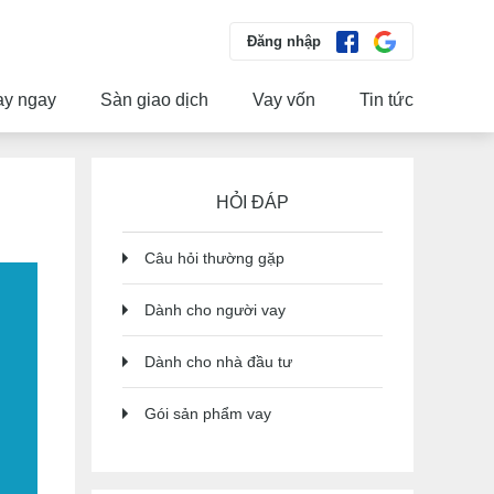
Đăng nhập
ay ngay
Sàn giao dịch
Vay vốn
Tin tức
HỎI ĐÁP
Câu hỏi thường gặp
Dành cho người vay
Dành cho nhà đầu tư
Gói sản phẩm vay