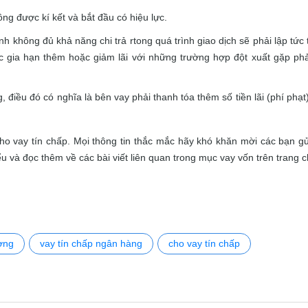
ng được kí kết và bắt đầu có hiệu lực.
h không đủ khả năng chi trả rtong quá trình giao dịch sẽ phải lập tức
 gia hạn thêm hoặc giảm lãi với những trường hợp đột xuất gặp phả
điều đó có nghĩa là bên vay phải thanh tóa thêm số tiền lãi (phí phạt
cho vay tín chấp. Mọi thông tin thắc mắc hãy khó khăn mời các bạn g
 và đọc thêm về các bài viết liên quan trong mục vay vốn trên trang c
ương
vay tín chấp ngân hàng
cho vay tín chấp