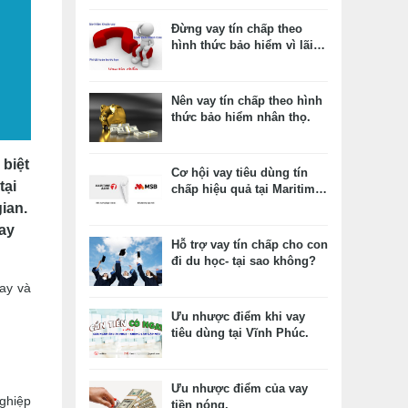
Đừng vay tín chấp theo
hình thức bảo hiểm vì lãi
suất vô cùng thấp?
Nên vay tín chấp theo hình
thức bảo hiểm nhân thọ.
 biệt
Cơ hội vay tiêu dùng tín
tại
chấp hiệu quả tại Maritime
Bank.
ian.
ay
Hỗ trợ vay tín chấp cho con
đi du học- tại sao không?
vay và
Ưu nhược điểm khi vay
tiêu dùng tại Vĩnh Phúc.
Ưu nhược điểm của vay
nghiệp
tiền nóng.