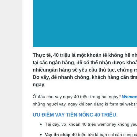
Thực tế, 40 triệu là một khoản tề không hề n
tại các ngân hàng, để có thể nhận được khoản
nhiềungân hàng sẽ yêu cầu thủ tục, chứng mi
Do vây, để nhanh chóng, khách hàng cần tì
ngay.
Ở đâu cho vay ngay 40 triệu trong hai ngày?
Wemon
những người vay, ngay khi bạn đăng kí form tại website
ƯU ĐIỂM VAY TIỀN NÓNG 40 TRIỆU:
Tại đây, với khoản 40 triệu wemoney không yêu
Vay tín chấp
40 triệu tức là bạn chỉ cần cung 