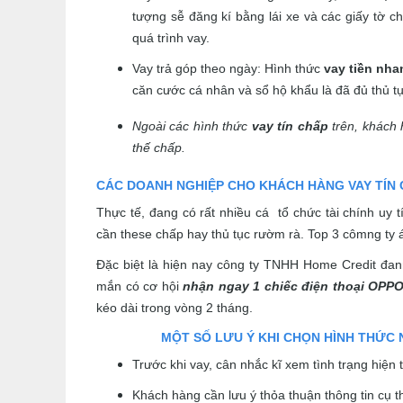
tượng sễ đăng kí bằng lái xe và các giấy tờ 
quá trình vay.
Vay trả góp theo ngày: Hình thức
vay tiền nha
căn cước cá nhân và sổ hộ khẩu là đã đủ thủ tụ
Ngoài các hình thức
vay tín chấp
trên, khách
thế chấp.
CÁC DOANH NGHIỆP CHO KHÁCH HÀNG VAY TÍN 
Thực tế, đang có rất nhiều cá tổ chức tài chính uy 
cần these chấp hay thủ tục rườm rà. Top 3 cômng ty á
Đặc biệt là hiện nay công ty TNHH Home Credit đan
mắn có cơ hội
nhận ngay 1 chiếc điện thoại OPPO
kéo dài trong vòng 2 tháng.
MỘT SỐ LƯU Ý KHI CHỌN HÌNH THỨC 
Trước khi vay, cân nhắc kĩ xem tình trạng hiện
Khách hàng cần lưu ý thỏa thuận thông tin cụ t