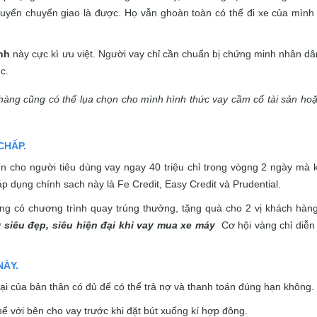
chuyển chuyển giao là được. Họ vẫn ghoàn toàn có thể đi xe của mình
nh
này cực kì ưu việt. Người vay chỉ cần chuẩn bị chứng minh nhân dâ
c.
 hàng cũng có thể lụa chọn cho mình hình thức vay cầm cố tài sản ho
CHẤP.
tín cho người tiêu dùng vay ngay 40 triệu chỉ trong vògng 2 ngày mà
p dụng chính sach này là Fe Credit, Easy Credit và Prudential.
ng có chương trình quay trúng thưởng, tặng quà cho 2 vị khách hàn
 siêu đẹp, siêu hiện đại khi vay mua xe máy
Cơ hội vàng chỉ diễn
NÀY.
 tại của bản thân có đủ để có thể trả nợ và thanh toán đúng hạn không.
hể với bên cho vay trước khi đặt bút xuống kí hợp đông.