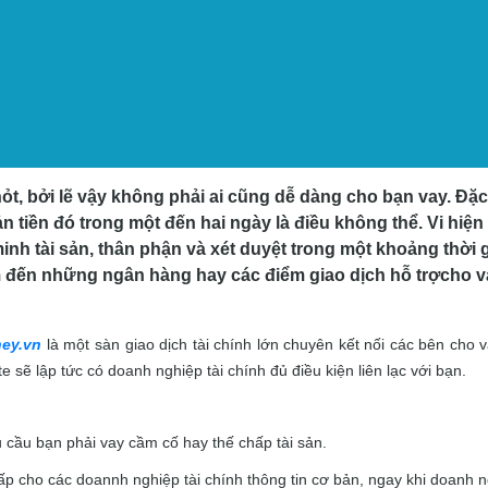
hỏt, bởi lẽ vậy không phải ai cũng dễ dàng cho bạn vay. Đặc
 tiền đó trong một đến hai ngày là điều không thể. Vi hiện 
nh tài sản, thân phận và xét duyệt trong một khoảng thời g
m đến những ngân hàng hay các điểm giao dịch hỗ trợcho v
ey.vn
là một sàn giao dịch tài chính lớn chuyên kết nối các bên cho 
 sẽ lập tức có doanh nghiệp tài chính đủ điều kiện liên lạc với bạn.
 cầu bạn phải vay cầm cố hay thế chấp tài sản.
cấp cho các doannh nghiệp tài chính thông tin cơ bản, ngay khi doanh 