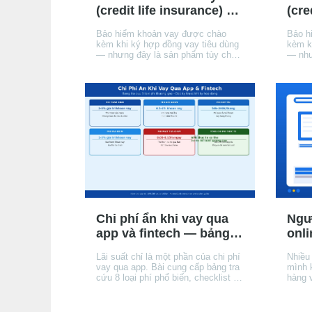
(credit life insurance) —
(cre
khi nào cần, khi nào
khi 
Bảo hiểm khoản vay được chào
Bảo h
không, chi phí thực tế
khôn
kèm khi ký hợp đồng vay tiêu dùng
kèm k
— nhưng đây là sản phẩm tùy chọn,
— như
không phải điều kiện phê duyệt vay
không
theo pháp luật hiện hành. Bài này
theo p
giải thích cơ chế, khi nào nên cân
giải t
nhắc, chi phí thực tế ảnh hưởng
nhắc,
đến APR/EIR như thế nào, và
đến A
quyền của bạn khi không muốn
quyền
mua.
mua.
Chi phí ẩn khi vay qua
Ngư
app và fintech — bảng
onli
tra cứu và cách đọc hợp
tế, 
Lãi suất chỉ là một phần của chi phí
Nhiều
đồng
trọ
vay qua app. Bài cung cấp bảng tra
mình 
cứu 8 loại phí phổ biến, checklist 7
hàng 
bước đọc hợp đồng trước khi ký,
tế, l
và hướng dẫn tính tổng chi phí thực
được 
tế để không bị bất ngờ khi đến kỳ
(TCTD