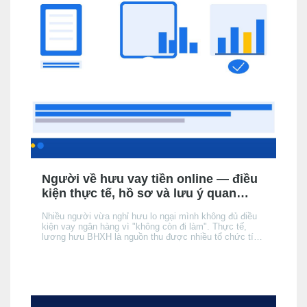
Người về hưu vay tiền online — điều
kiện thực tế, hồ sơ và lưu ý quan
trọng
Nhiều người vừa nghỉ hưu lo ngại mình không đủ điều
kiện vay ngân hàng vì "không còn đi làm". Thực tế,
lương hưu BHXH là nguồn thu được nhiều tổ chức tín
dụng (TCTD) chính thức chấp nhận — nhưng có 3 khác
biệt quan trọng so với người đang đi làm mà bạn cần
nắm rõ trước khi nộp hồ sơ.