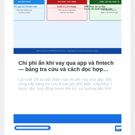
Chi phí ẩn khi vay qua app và fintech
— bảng tra cứu và cách đọc hợp
đồng
Lãi suất chỉ là một phần của chi phí vay qua app. Bài
cung cấp bảng tra cứu 8 loại phí phổ biến, checklist 7
bước đọc hợp đồng trước khi ký, và hướng dẫn tính
tổng chi phí thực tế để không bị bất ngờ khi đến kỳ trả
đầu tiên.