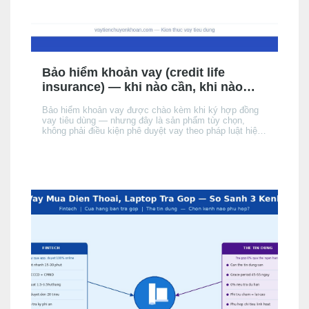
Bảo hiểm khoản vay (credit life
insurance) — khi nào cần, khi nào
không, chi phí thực tế
Bảo hiểm khoản vay được chào kèm khi ký hợp đồng
vay tiêu dùng — nhưng đây là sản phẩm tùy chọn,
không phải điều kiện phê duyệt vay theo pháp luật hiện
hành. Bài này giải thích cơ chế, khi nào nên cân nhắc,
chi phí thực tế ảnh hưởng đến APR/EIR như thế nào,
và quyền của bạn khi không muốn mua.