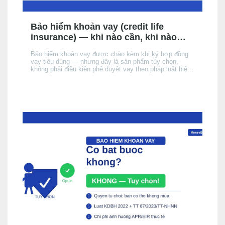
Bảo hiểm khoản vay (credit life
insurance) — khi nào cần, khi nào
không, chi phí thực tế
Bảo hiểm khoản vay được chào kèm khi ký hợp đồng
vay tiêu dùng — nhưng đây là sản phẩm tùy chọn,
không phải điều kiện phê duyệt vay theo pháp luật hiện
hành. Bài này giải thích cơ chế, khi nào nên cân nhắc,
chi phí thực tế ảnh hưởng đến APR/EIR như thế nào,
và quyền của bạn khi không muốn mua.