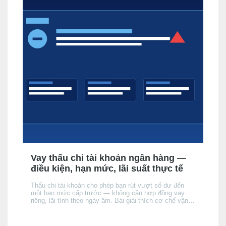
Vay thấu chi tài khoản ngân hàng —
điều kiện, hạn mức, lãi suất thực tế
Thấu chi tài khoản cho phép bạn rút vượt số dư đến
một hạn mức cấp trước — không cần hợp đồng vay
riêng, lãi tính theo ngày âm. Bài giải thích cơ chế vận
hành, điều kiện được cấp, cách lãi tích luỹ, và khi nào
thấu chi phù hợp hơn thẻ tín dụng hay vay tín chấp —
và khi nào thì không.