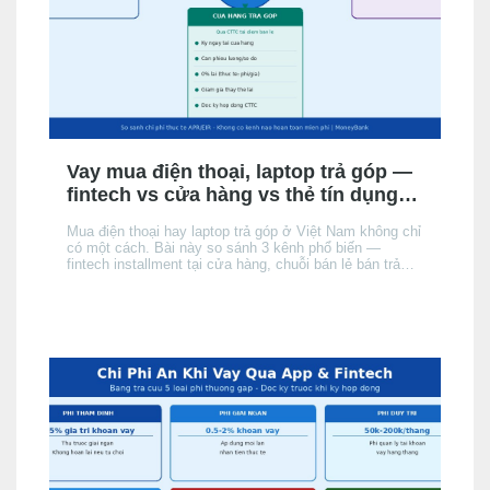
Vay mua điện thoại, laptop trả góp —
fintech vs cửa hàng vs thẻ tín dụng:
chọn kênh nào phù hợp?
Mua điện thoại hay laptop trả góp ở Việt Nam không chỉ
có một cách. Bài này so sánh 3 kênh phổ biến —
fintech installment tại cửa hàng, chuỗi bán lẻ bán trả
góp, và thẻ tín dụng của người mua — theo điều kiện
hồ sơ, chi phí thực tế và tốc độ phê duyệt, để bạn chọn
đúng kênh phù hợp với hồ sơ và nhu cầu.