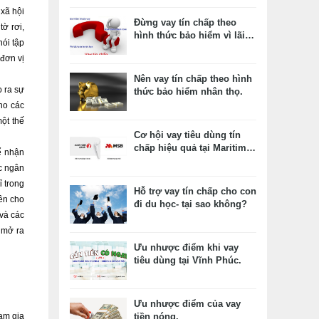
xã hội 
Đừng vay tín chấp theo
ờ rơi, 
hình thức bảo hiểm vì lãi
ói tập 
suất vô cùng thấp?
ơn vị 
Nên vay tín chấp theo hình
ra sự 
thức bảo hiểm nhân thọ.
ho các 
t thế 
Cơ hội vay tiêu dùng tín
chấp hiệu quả tại Maritime
 nhận 
Bank.
c ngân 
trong 
Hỗ trợ vay tín chấp cho con
n cho 
đi du học- tại sao không?
và các 
 mở ra 
Ưu nhược điểm khi vay
tiêu dùng tại Vĩnh Phúc.
Ưu nhược điểm của vay
am gia 
tiền nóng.