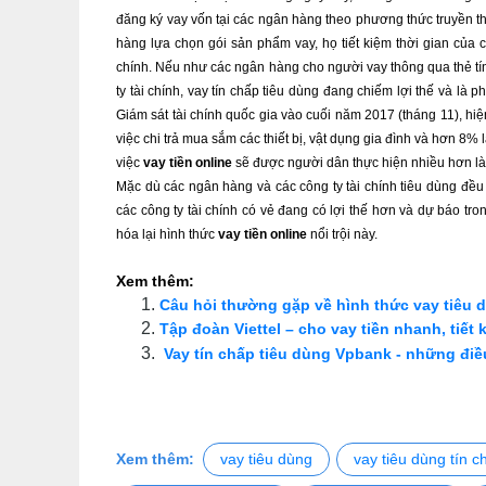
đăng ký vay vốn tại các ngân hàng theo phương thức truyền th
hàng lựa chọn gói sản phẩm vay, họ tiết kiệm thời gian của 
chính. Nếu như các ngân hàng cho người vay thông qua thẻ tín 
ty tài chính, vay tín chấp tiêu dùng đang chiếm lợi thế và l
Giám sát tài chính quốc gia vào cuối năm 2017 (tháng 11), hiệ
việc chi trả mua sắm các thiết bị, vật dụng gia đình và hơn 8%
việc 
vay tiền online
 sẽ được người dân thực hiện nhiều hơn là
Mặc dù các ngân hàng và các công ty tài chính tiêu dùng đề
các công ty tài chính có vẻ đang có lợi thế hơn và dự báo tr
hóa lại hình thức 
vay tiền online
 nổi trội này.
Xem thêm:
Câu hỏi thường gặp về hình thức vay tiêu 
Tập đoàn Viettel – cho vay tiền nhanh, tiết k
Vay tín chấp tiêu dùng Vpbank - những điề
Xem thêm:
vay tiêu dùng
vay tiêu dùng tín c