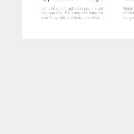
tra cứu và cách đọc hợp
tế, 
Lãi suất chỉ là một phần của chi phí
Nhiều
đồng
trọ
vay qua app. Bài cung cấp bảng tra
mình 
cứu 8 loại phí phổ biến, checklist 7
hàng 
bước đọc hợp đồng trước khi ký,
tế, l
và hướng dẫn tính tổng chi phí thực
được 
tế để không bị bất ngờ khi đến kỳ
(TCTD
trả đầu tiên.
nhưng
với n
nắm r