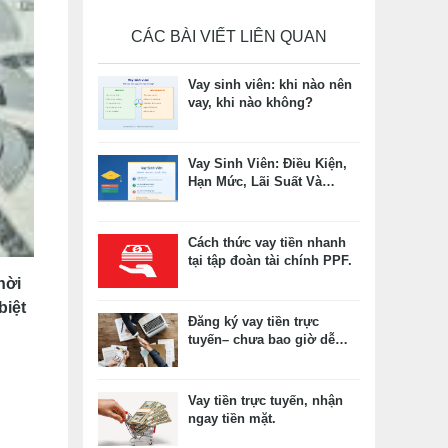
CÁC BÀI VIẾT LIÊN QUAN
Vay sinh viên: khi nào nên
vay, khi nào không?
Vay Sinh Viên: Điều Kiện,
Hạn Mức, Lãi Suất Và
Những Rủi Ro Cần Tránh
Cách thức vay tiền nhanh
tại tập đoàn tài chính PPF.
hời
biệt
Đăng ký vay tiền trực
tuyến– chưa bao giờ dễ
dàng như vậy?
Vay tiền trực tuyến, nhận
ngay tiền mặt.