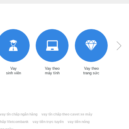
Vay
Vay theo
Vay theo
Vay tín
sinh viên
máy tính
trang sức
l
vay tín chấp ngân hàng
vay tín chấp theo cavet xe máy
 chấp Vietcombank
vay tiền trực tuyến
vay tiền nóng