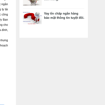
c ngân 
ty tài 
Vay tín chấp ngân hàng
c công 
bảo mật thông tin tuyệt đối.
Ủy Ban 
ng cho 
 đình, 
nhưng 
 hoạch 