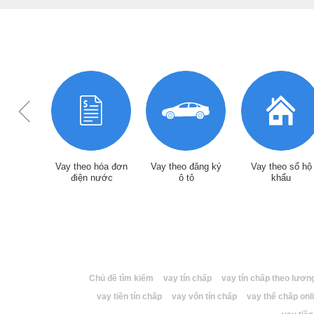
thế chấp
Vay theo hóa đơn
Vay theo đăng ký
Vay theo sổ hộ
đỏ
điện nước
ô tô
khẩu
Chủ đề tìm kiếm
vay tín chấp
vay tín chấp theo lươn
vay tiền tín chấp
vay vốn tín chấp
vay thế chấp onl