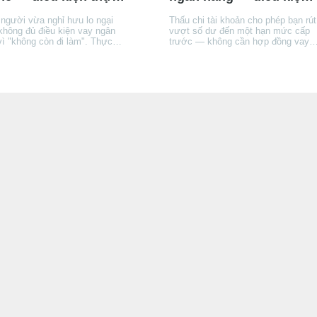
hồ sơ và lưu ý quan
hạn mức, lãi suất thực
 người vừa nghỉ hưu lo ngại
Thấu chi tài khoản cho phép bạn rút
ng
tế
không đủ điều kiện vay ngân
vượt số dư đến một hạn mức cấp
vì "không còn đi làm". Thực
trước — không cần hợp đồng vay
ương hưu BHXH là nguồn thu
riêng, lãi tính theo ngày âm. Bài giải
nhiều tổ chức tín dụng
thích cơ chế vận hành, điều kiện
) chính thức chấp nhận —
được cấp, cách lãi tích luỹ, và khi
 có 3 khác biệt quan trọng so
nào thấu chi phù hợp hơn thẻ tín
gười đang đi làm mà bạn cần
dụng hay vay tín chấp — và khi nà
õ trước khi nộp hồ sơ.
thì không.