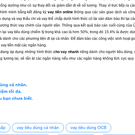
ống dường như có sự thay đổi và giảm dần đi về số lượng. Thay vì trực tiếp ra cá
chính mình bằng kết đăng ký 
vay tiền online
 thông qua các sàn giao dịch và công 
dụng và vay thấu chi và vay thế chấp dưới hình thức có tài sản đảm bảo thì tại cá
à phương thức vay chính của người dân. Thông qua kết quả báo cáo cuối cùng của 
n tại vay tiêu dùng chiếm tỷ trọng khá cao là hơn 50%, trong đó 15.4% là được dù
 là dành cho các phương tiện đi lại cá nhân. Để đảm bảo các công việc sinh hoạt gia
 vay tiền mặt các ngân hàng.
u đang áp dụng những hình thức 
cho vay nhanh 
riêng dành cho người tiêu dùng, 
ong tương lai, sẽ lấn át các ngân hàng nếu như các ngân hàng không tích cực quy
dùng cá nhân
.
iệm tối đa.
u bạn chưa biết.
hấp
vay tiêu dùng cá nhân
vay tiêu dùng OCB