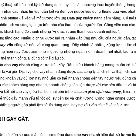
kỹ thuật số hóa thời kỳ 4.0 đang dần thay thế các phương thức truyền thống trong 
 phải cập nhập tin tức, gắn kết và đến với người tiêu dùng thông qua việc phát t
nghệ online để kéo về một lượng lớn Big Data (tập khách hàng tiềm năng). Có thể n
n tích và sàng lọc dựa trên nhu cầu thực tế của người dân. Công việc của các đ
tập khách hàng đó thành những “vị khách trung thành của doanh nghiệp”. 
ng tăng cao. Nhiều dịch vụ được mở ra nhằm đáp ứng nhu cầu của người dân, tạo 
vay vốn
 cũng trở nên vô cùng quan trọng.  Đây chính là những động lực to lớn c
ùng hiện nay được xem như một trong những ngành kinh doanh hot nhất, tạo ra mộ
 thể thành công, ai cũng có thể giàu có.
ốn 
cho vay nhanh
 cũng được thúc đẩy. Rất nhiều khách hàng mong muốn có thể
 là vài giờ. Dịch vụ cho vay nhanh đang được các công ty tài chính và thậm chí cá
g khoản vay dù lớn hay nhỏ đều có thể nhanh chóng đến tay người tiêu dùng chỉ 
ho các khách hàng vay nhanh, nhanh chóng tiếp cận được với các bên đầu tư và bê
vụ kết nối cho vay giữa hai bên hai bên (như các 
sàn giao dịch
wemoney
, tima…) 
để thúc đẩy mạnh yếu tố tốc độ, sự tiện lợi và chất lượng. Công nghệ online được
những người gặp phải lịch sử tín dụng đen, hay nợ xấu vẫn có thể kết nối được.
H GAY GẮT.
dần biết đến sự góp mặt của những ứng dụng 
cho vay nhanh
 hiện đại, số lượng th