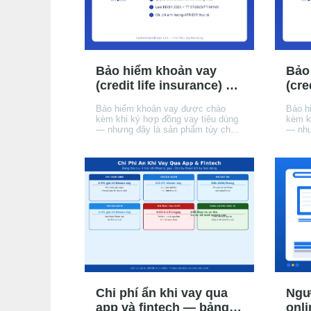
Bảo hiểm khoản vay
Bảo
(credit life insurance) —
(cre
khi nào cần, khi nào
khi 
Bảo hiểm khoản vay được chào
Bảo h
không, chi phí thực tế
khôn
kèm khi ký hợp đồng vay tiêu dùng
kèm k
— nhưng đây là sản phẩm tùy chọn,
— như
không phải điều kiện phê duyệt vay
không
theo pháp luật hiện hành. Bài này
theo p
giải thích cơ chế, khi nào nên cân
giải t
nhắc, chi phí thực tế ảnh hưởng
nhắc,
đến APR/EIR như thế nào, và
đến A
quyền của bạn khi không muốn
quyền
mua.
mua.
Chi phí ẩn khi vay qua
Ngư
app và fintech — bảng
onli