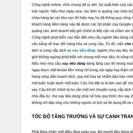
Công nghệ online, nhìn chung đã ra đời. Sự xuất hiện của các 
loài người. Nếu như ngày xưa, các đơn vị quảng cáo luôn luôn
chào hàng tại các khu vực thì hiện nay, họ đã thông qua công 
khách hàng tiềm năng này đã được các bộ phận của Google phâ
quảng cáo, kinh doanh bây giờ chính là tiếp cận và chăm sóc 
Công nghệ phát triển cao dẫn đến nhu cầu người tiêu dùng cũ
cân bằng về trao đổi hàng hóa và cung cầu. Từ đó, việc 
cho 
đơn vị cung cấp dịch vụ 
vay tiêu dùng
; ngành cho vay tiêu d
giới không ngừng phát triển với chung một mục tiêu: Ai cũng có
Nếu như nhu cầu 
vay tiêu dùng
 đang tăng cao thì mong mu
ngay được một khoản tiền nóng chỉ trong vài ngày hay thậm chí
hàng cũng dần hoạch dích, quy mô hóa lại nhằm đảo bảo nhữn
một tuần hoặc dưới một tuần. Câu hỏi đặt ra là làm sao để c
vay. Câu trả lời chính là họ cần một nơi chuyên cung cấp dịch 
nhà đầu tư, cho vay tiêu dùng phải số hóa quy trình cho vay 
không chỉ đáp ứng cho những người có lịch sử tín dụng tốt và 
TỐC ĐỘ TĂNG TRƯỞNG VÀ SỰ CẠNH TRAN
Phải thừa nhận một điều rằng ngày nay, khi người tiêu dùng 