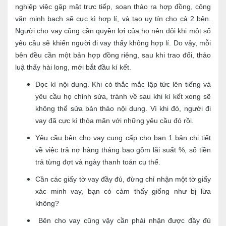
nghiệp việc gặp mặt trực tiếp, soạn thảo ra hợp đồng, công
văn minh bạch sẽ cực kì hợp lí, và tạo uy tín cho cả 2 bên.
Người cho vay cũng cần quyền lợi của họ nên đôi khi một số
yêu cầu sẽ khiến người đi vay thấy không hợp lí. Do vậy, mỗi
bên đều cần một bản hợp đồng riêng, sau khi trao đổi, thảo
luậ thấy hài long, mới bắt đầu kí kết.
Đọc kì nội dung. Khi có thắc mắc lập tức lên tiếng và
yêu cầu họ chỉnh sửa, tránh về sau khi kí kết xong sẽ
không thể sửa bản thảo nội dung. Vì khi đó, người đi
vay đã cực kì thỏa mãn với những yêu cầu đó rồi.
Yêu cầu bên cho vay cung cấp cho bạn 1 bản chi tiết
về việc trả nợ hàng tháng bao gồm lãi suất %, số tiền
trả từng đợt và ngày thanh toán cụ thể.
Cần các giấy tờ vay đầy đủ, đừng chỉ nhận một tờ giấy
xác minh vay, bạn có cảm thấy giống như bị lừa
không?
Bên cho vay cũng vậy cần phải nhận được đầy đủ