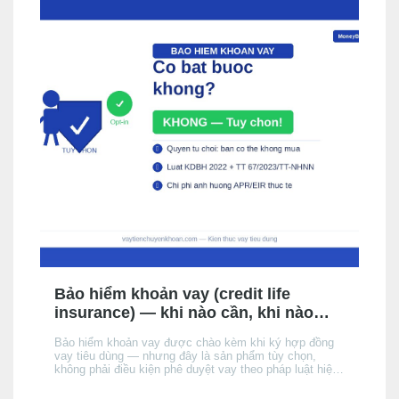
Bảo hiểm khoản vay (credit life
insurance) — khi nào cần, khi nào
không, chi phí thực tế
Bảo hiểm khoản vay được chào kèm khi ký hợp đồng
vay tiêu dùng — nhưng đây là sản phẩm tùy chọn,
không phải điều kiện phê duyệt vay theo pháp luật hiện
hành. Bài này giải thích cơ chế, khi nào nên cân nhắc,
chi phí thực tế ảnh hưởng đến APR/EIR như thế nào,