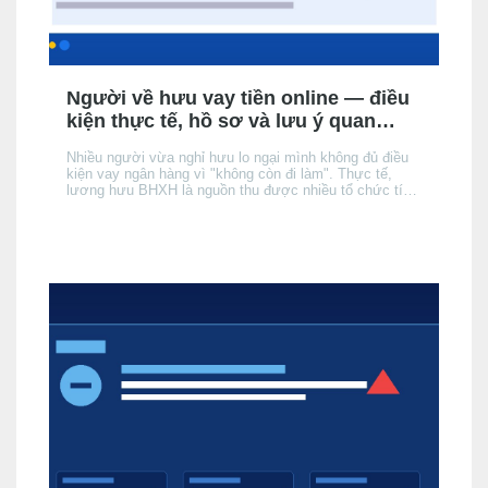
Người về hưu vay tiền online — điều
kiện thực tế, hồ sơ và lưu ý quan
trọng
Nhiều người vừa nghỉ hưu lo ngại mình không đủ điều
kiện vay ngân hàng vì "không còn đi làm". Thực tế,
lương hưu BHXH là nguồn thu được nhiều tổ chức tín
dụng (TCTD) chính thức chấp nhận — nhưng có 3 khác
biệt quan trọng so với người đang đi làm mà bạn cần
nắm rõ trước khi nộp hồ sơ.