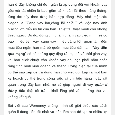
hạn ở đây không chỉ đơn giản là áp dụng đối với khoản vay
gốc mà tất nhiên là bao gồm cả khoản lãi theo hàng tháng,
từng đợt tùy theo từng bản hợp đồng. Hãy nhớ một câu
slogan là “Càng vay lâu,càng lãi nhiều” và việc này ảnh
hưởng lớn đến uy tín của bạn. Thiệt ta, thiệt mình chứ không
thiệt người. Do đó, đừng chỉ chăm chăm vào việc mình sẽ có
bao nhiêu tiền vay, càng vay nhiều càng tốt, quan tâm đến
mục tiêu ngắn hạn mà bỏ quên mục tiêu dài hạn. “
Vay tiền
qua mạng
” sẽ có những quy địng rất cụ thể về thời gian vay,
khi bạn click chuột vào khoản vay đó, bạn phải nắm chắc
rằng tình hình kinh doanh và tháng lương hiện tại của mình
có thể sắp xếp để trả đúng hạn cho việc đó. Lập ra một bản
kế hoạch cụ thể trong công việc và chi tiêu hàng ngày rất
quan trọng đấy bạn nhé, nó sẽ giúp người đi vay
quản lí
dòng tiền
thật tốt tránh khỏi lãng phí vào những thú vui
không kết quả.
Bài viết sau Wemoney chúng mình sẽ giới thiệu các cách
quản lí dòng tiền tốt nhất và nên làm sao để tạo ra nhiều lợi