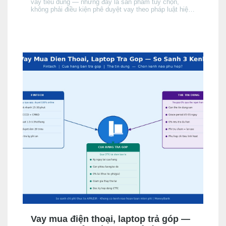
vay tiêu dùng — nhưng đây là sản phẩm tùy chọn,
không phải điều kiện phê duyệt vay theo pháp luật hiện
hành. Bài này giải thích cơ chế, khi nào nên cân nhắc,
chi phí thực tế ảnh hưởng đến APR/EIR như thế nào,
và quyền của bạn khi không muốn mua.
Vay mua điện thoại, laptop trả góp —