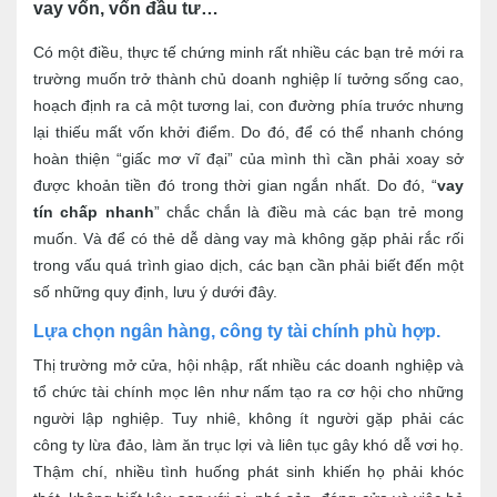
vay vốn, vốn đầu tư…
Có một điều, thực tế chứng minh rất nhiều các bạn trẻ mới ra
trường muốn trở thành chủ doanh nghiệp lí tưởng sống cao,
hoạch định ra cả một tương lai, con đường phía trước nhưng
lại thiếu mất vốn khởi điểm. Do đó, để có thể nhanh chóng
hoàn thiện “giấc mơ vĩ đại” của mình thì cần phải xoay sở
được khoản tiền đó trong thời gian ngắn nhất. Do đó, “
vay
tín chấp nhanh
” chắc chắn là điều mà các bạn trẻ mong
muốn. Và để có thẻ dễ dàng vay mà không gặp phải rắc rối
trong vấu quá trình giao dịch, các bạn cần phải biết đến một
số những quy định, lưu ý dưới đây.
Lựa chọn ngân hàng, công ty tài chính phù hợp.
Thị trường mở cửa, hội nhập, rất nhiều các doanh nghiệp và
tổ chức tài chính mọc lên như nấm tạo ra cơ hội cho những
người lập nghiệp. Tuy nhiê, không ít người gặp phải các
công ty lừa đảo, làm ăn trục lợi và liên tục gây khó dễ vơi họ.
Thậm chí, nhiều tình huống phát sinh khiến họ phải khóc