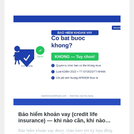
và quyền của bạn khi không muốn mua.
Bảo hiểm khoản vay (credit life
insurance) — khi nào cần, khi nào
không, chi phí thực tế
Bảo hiểm khoản vay được chào kèm khi ký hợp đồng