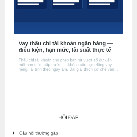
Vay thấu chi tài khoản ngân hàng —
điều kiện, hạn mức, lãi suất thực tế
Thấu chi tài khoản cho phép bạn rút vượt số dư đến
một hạn mức cấp trước — không cần hợp đồng vay
riêng, lãi tính theo ngày âm. Bài giải thích cơ chế vận
hành, điều kiện được cấp, cách lãi tích luỹ, và khi nào
thấu chi phù hợp hơn thẻ tín dụng hay vay tín chấp —
và khi nào thì không.
HỎI ĐÁP
Câu hỏi thường gặp