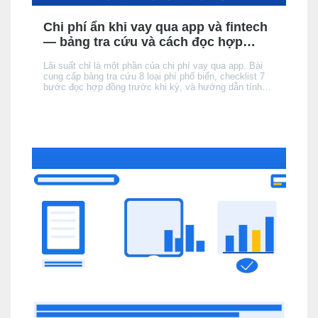
Chi phí ẩn khi vay qua app và fintech
— bảng tra cứu và cách đọc hợp
đồng
Lãi suất chỉ là một phần của chi phí vay qua app. Bài
cung cấp bảng tra cứu 8 loại phí phổ biến, checklist 7
bước đọc hợp đồng trước khi ký, và hướng dẫn tính
tổng chi phí thực tế để không bị bất ngờ khi đến kỳ trả
đầu tiên.