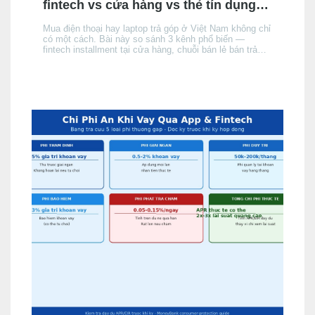
fintech vs cửa hàng vs thẻ tín dụng:
chọn kênh nào phù hợp?
Mua điện thoại hay laptop trả góp ở Việt Nam không chỉ
có một cách. Bài này so sánh 3 kênh phổ biến —
fintech installment tại cửa hàng, chuỗi bán lẻ bán trả
góp, và thẻ tín dụng của người mua — theo điều kiện
hồ sơ, chi phí thực tế và tốc độ phê duyệt, để bạn chọn
đúng kênh phù hợp với hồ sơ và nhu cầu.