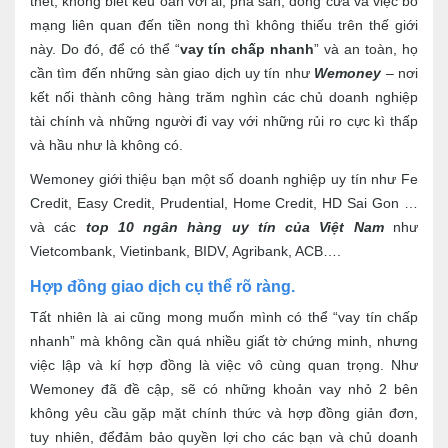
thét, không biết kêu oan với ai, phá sản, đóng cửa và việc bỏ
mạng liên quan đến tiền nong thì không thiếu trên thế giới
này. Do đó, để có thể “
vay tín chấp nhanh
” và an toàn, họ
cần tìm đến những sàn giao dịch uy tín như
Wemoney
– nơi
kết nối thành công hàng trăm nghìn các chủ doanh nghiệp
tài chính và những người đi vay với những rủi ro cực kì thấp
và hầu như là không có.
Wemoney giới thiệu bạn một số doanh nghiệp uy tín như Fe
Credit, Easy Credit, Prudential, Home Credit, HD Sai Gon …
và các
top 10 ngân hàng uy tín của Việt Nam
như
Vietcombank, Vietinbank, BIDV, Agribank, ACB….
Hợp đồng giao dịch cụ thể rõ ràng.
Tất nhiên là ai cũng mong muốn mình có thể “vay tín chấp
nhanh” mà không cần quá nhiều giất tờ chứng minh, nhưng
việc lập và kí hợp đồng là việc vô cùng quan trọng. Như
Wemoney đã đề cập, sẽ có những khoản vay nhỏ 2 bên
không yêu cầu gặp mặt chính thức và hợp đồng giản đơn,
tuy nhiên, đểđảm bảo quyền lợi cho các bạn và chủ doanh