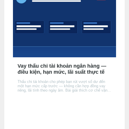
Vay thấu chi tài khoản ngân hàng —
điều kiện, hạn mức, lãi suất thực tế
Thấu chi tài khoản cho phép bạn rút vượt số dư đến
một hạn mức cấp trước — không cần hợp đồng vay
riêng, lãi tính theo ngày âm. Bài giải thích cơ chế vận
hành, điều kiện được cấp, cách lãi tích luỹ, và khi nào
thấu chi phù hợp hơn thẻ tín dụng hay vay tín chấp —
và khi nào thì không.