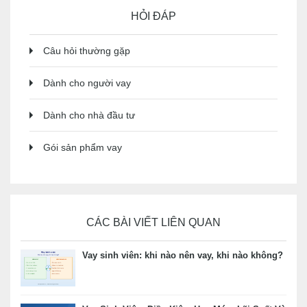
HỎI ĐÁP
Câu hỏi thường gặp
Dành cho người vay
Dành cho nhà đầu tư
Gói sản phẩm vay
CÁC BÀI VIẾT LIÊN QUAN
Vay sinh viên: khi nào nên vay, khi nào không?