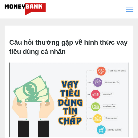
Câu hỏi thường gặp về hình thức vay
tiêu dùng cá nhân