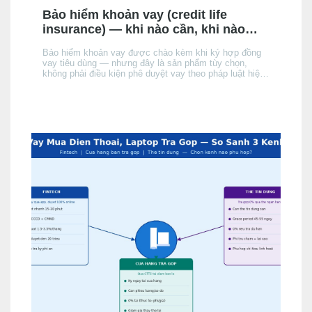
Bảo hiểm khoản vay (credit life
insurance) — khi nào cần, khi nào
không, chi phí thực tế
Bảo hiểm khoản vay được chào kèm khi ký hợp đồng
vay tiêu dùng — nhưng đây là sản phẩm tùy chọn,
không phải điều kiện phê duyệt vay theo pháp luật hiện
hành. Bài này giải thích cơ chế, khi nào nên cân nhắc,
chi phí thực tế ảnh hưởng đến APR/EIR như thế nào,
và quyền của bạn khi không muốn mua.