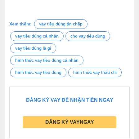
Xem thêm:
vay tiêu dùng tín chấp
vay tiêu dùng cá nhân
cho vay tiêu dùng
vay tiêu dùng là gì
hình thức vay tiêu dùng cá nhân
hình thức vay tiêu dùng
hình thức vay thấu chi
ĐĂNG KÝ VAY ĐỂ NHẬN TIỀN NGAY
ĐĂNG KÝ VAYNGAY