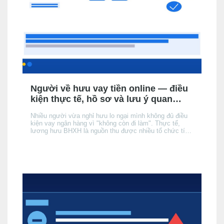
Người về hưu vay tiền online — điều
kiện thực tế, hồ sơ và lưu ý quan
trọng
Nhiều người vừa nghỉ hưu lo ngại mình không đủ điều
kiện vay ngân hàng vì "không còn đi làm". Thực tế,
lương hưu BHXH là nguồn thu được nhiều tổ chức tín
dụng (TCTD) chính thức chấp nhận — nhưng có 3 khác
biệt quan trọng so với người đang đi làm mà bạn cần
nắm rõ trước khi nộp hồ sơ.