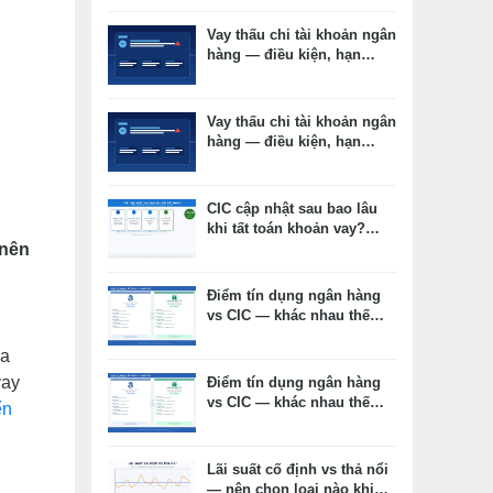
Vay thấu chi tài khoản ngân
hàng — điều kiện, hạn
mức, lãi suất thực tế
Vay thấu chi tài khoản ngân
hàng — điều kiện, hạn
mức, lãi suất thực tế
CIC cập nhật sau bao lâu
khi tất toán khoản vay?
 nên
Timeline thực tế và cách
kiểm tra
Điểm tín dụng ngân hàng
vs CIC — khác nhau thế
nào, cái nào ảnh hưởng
ựa
duyệt vay?
vay
Điểm tín dụng ngân hàng
vs CIC — khác nhau thế
ển
nào, cái nào ảnh hưởng
duyệt vay?
Lãi suất cố định vs thả nổi
— nên chọn loại nào khi