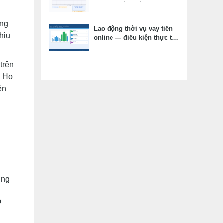
vay tiêu dùng?
ộng
Lao động thời vụ vay tiền
hịu
online — điều kiện thực tế,
hồ sơ thay thế, kỳ vọng
đúng
trên
. Họ
ên
ụng
p