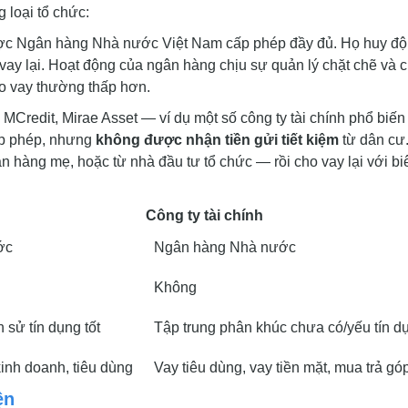
 loại tổ chức:
ược Ngân hàng Nhà nước Việt Nam cấp phép đầy đủ. Họ huy đ
vay lại. Hoạt động của ngân hàng chịu sự quản lý chặt chẽ và c
ho vay thường thấp hơn.
MCredit, Mirae Asset — ví dụ một số công ty tài chính phổ biến 
ấp phép, nhưng
không được nhận tiền gửi tiết kiệm
từ dân cư
ân hàng mẹ, hoặc từ nhà đầu tư tổ chức — rồi cho vay lại với bi
Công ty tài chính
ớc
Ngân hàng Nhà nước
Không
h sử tín dụng tốt
Tập trung phân khúc chưa có/yếu tín d
kinh doanh, tiêu dùng
Vay tiêu dùng, vay tiền mặt, mua trả gó
ện