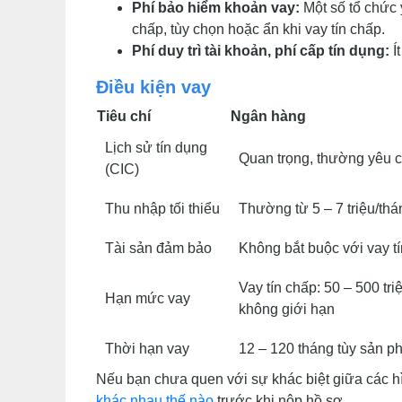
Phí bảo hiểm khoản vay:
Một số tổ chức 
chấp, tùy chọn hoặc ẩn khi vay tín chấp.
Phí duy trì tài khoản, phí cấp tín dụng:
Í
Điều kiện vay
Tiêu chí
Ngân hàng
Lịch sử tín dụng
Quan trọng, thường yêu 
(CIC)
Thu nhập tối thiểu
Thường từ 5 – 7 triệu/thá
Tài sản đảm bảo
Không bắt buộc với vay t
Vay tín chấp: 50 – 500 tri
Hạn mức vay
không giới hạn
Thời hạn vay
12 – 120 tháng tùy sản 
Nếu bạn chưa quen với sự khác biệt giữa các 
khác nhau thế nào
trước khi nộp hồ sơ.