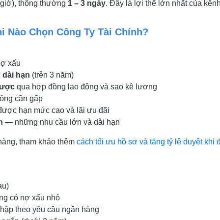
 giờ), thông thường
1 – 3 ngày
. Đây là lợi thế lớn nhất của kên
hi Nào Chọn Công Ty Tài Chính?
nợ xấu
c
dài hạn
(trên 3 năm)
được
qua hợp đồng lao động và sao kê lương
ông cần gấp
 được hạn mức cao và lãi ưu đãi
h
— những nhu cầu lớn và dài hạn
 hàng, tham khảo thêm
cách tối ưu hồ sơ và tăng tỷ lệ duyệt khi
au)
ng có nợ xấu nhỏ
nhập theo yêu cầu ngân hàng