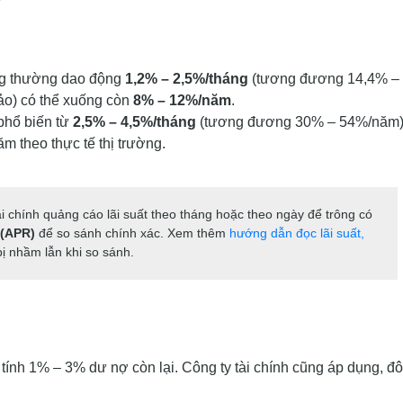
ùng thường dao động
1,2% – 2,5%/tháng
(tương đương 14,4% –
ảo) có thể xuống còn
8% – 12%/năm
.
 phổ biến từ
2,5% – 4,5%/tháng
(tương đương 30% – 54%/năm)
m theo thực tế thị trường.
i chính quảng cáo lãi suất theo tháng hoặc theo ngày để trông có
 (APR)
để so sánh chính xác. Xem thêm
hướng dẫn đọc lãi suất,
ị nhầm lẫn khi so sánh.
nh 1% – 3% dư nợ còn lại. Công ty tài chính cũng áp dụng, đôi