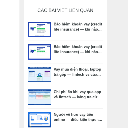
CÁC BÀI VIẾT LIÊN QUAN
Bảo hiểm khoản vay (credit
life insurance) — khi nào
cần, khi nào không, chi phí
thực tế
Bảo hiểm khoản vay (credit
life insurance) — khi nào
cần, khi nào không, chi phí
thực tế
Vay mua điện thoại, laptop
trả góp — fintech vs cửa
hàng vs thẻ tín dụng: chọn
kênh nào phù hợp?
Chi phí ẩn khi vay qua app
và fintech — bảng tra cứu
và cách đọc hợp đồng
Người về hưu vay tiền
online — điều kiện thực tế,
hồ sơ và lưu ý quan trọng