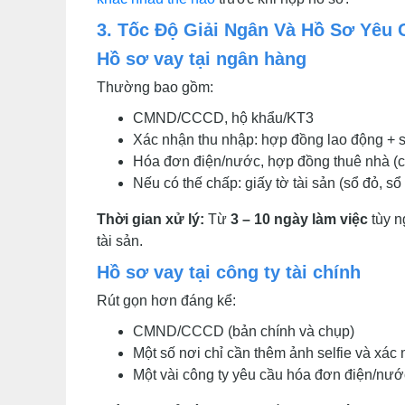
3. Tốc Độ Giải Ngân Và Hồ Sơ Yêu 
Hồ sơ vay tại ngân hàng
Thường bao gồm:
CMND/CCCD, hộ khẩu/KT3
Xác nhận thu nhập: hợp đồng lao động + s
Hóa đơn điện/nước, hợp đồng thuê nhà (c
Nếu có thế chấp: giấy tờ tài sản (sổ đỏ, sổ
Thời gian xử lý:
Từ
3 – 10 ngày làm việc
tùy n
tài sản.
Hồ sơ vay tại công ty tài chính
Rút gọn hơn đáng kể:
CMND/CCCD (bản chính và chụp)
Một số nơi chỉ cần thêm ảnh selfie và xác 
Một vài công ty yêu cầu hóa đơn điện/nư