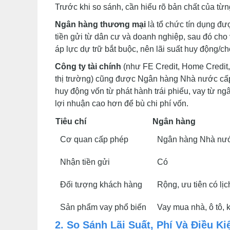
Trước khi so sánh, cần hiểu rõ bản chất của từng
Ngân hàng thương mại
là tổ chức tín dụng đ
tiền gửi từ dân cư và doanh nghiệp, sau đó cho 
áp lực dự trữ bắt buộc, nên lãi suất huy động/c
Công ty tài chính
(như FE Credit, Home Credit, 
thị trường) cũng được Ngân hàng Nhà nước c
huy động vốn từ phát hành trái phiếu, vay từ ng
lợi nhuận cao hơn để bù chi phí vốn.
Tiêu chí
Ngân hàng
Cơ quan cấp phép
Ngân hàng Nhà nư
Nhận tiền gửi
Có
Đối tượng khách hàng
Rộng, ưu tiên có lịc
Sản phẩm vay phổ biến
Vay mua nhà, ô tô, 
2. So Sánh Lãi Suất, Phí Và Điều Ki