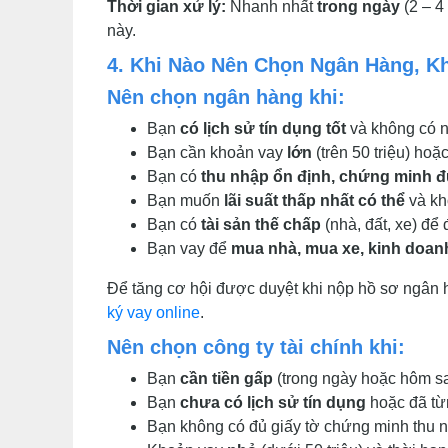
Thời gian xử lý:
Nhanh nhất
trong ngày
(2 – 4
này.
4. Khi Nào Nên Chọn Ngân Hàng, K
Nên chọn ngân hàng khi:
Bạn
có lịch sử tín dụng tốt
và không có 
Bạn cần khoản vay
lớn
(trên 50 triệu) hoặ
Bạn có
thu nhập ổn định, chứng minh 
Bạn muốn
lãi suất thấp nhất có thể
và kh
Bạn có
tài sản thế chấp
(nhà, đất, xe) để
Bạn vay để
mua nhà, mua xe, kinh doan
Để tăng cơ hội được duyệt khi nộp hồ sơ ngân
ký vay online
.
Nên chọn công ty tài chính khi:
Bạn
cần tiền gấp
(trong ngày hoặc hôm s
Bạn
chưa có lịch sử tín dụng
hoặc đã từ
Bạn không có đủ giấy tờ chứng minh thu 