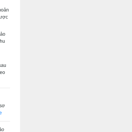
khoản
được
bảo
thu
sau
heo
 sơ
e
ào