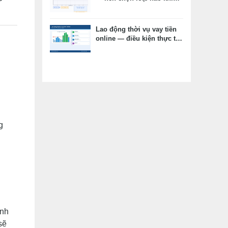
vay tiêu dùng?
Lao động thời vụ vay tiền
online — điều kiện thực tế,
hồ sơ thay thế, kỳ vọng
đúng
g
ãnh
sẽ