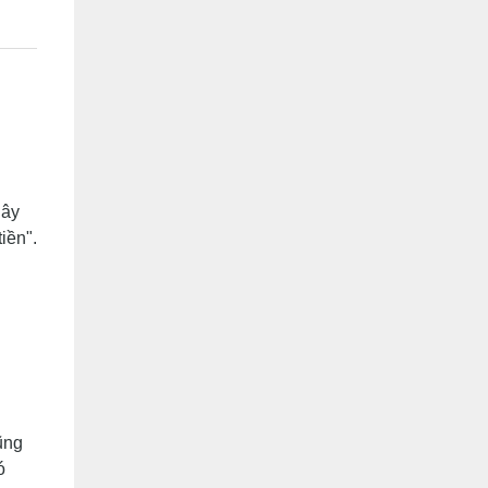
Đây
iền".
ũng
ó