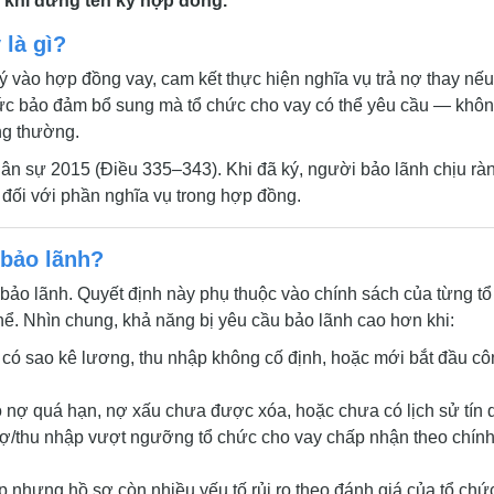
c khi đứng tên ký hợp đồng.
là gì?
ý vào hợp đồng vay, cam kết thực hiện nghĩa vụ trả nợ thay nếu
hức bảo đảm bổ sung mà tổ chức cho vay có thể yêu cầu — khô
ng thường.
Dân sự 2015 (Điều 335–343). Khi đã ký, người bảo lãnh chịu rà
đối với phần nghĩa vụ trong hợp đồng.
 bảo lãnh?
ảo lãnh. Quyết định này phụ thuộc vào chính sách của từng tổ
ể. Nhìn chung, khả năng bị yêu cầu bảo lãnh cao hơn khi:
ó sao kê lương, thu nhập không cố định, hoặc mới bắt đầu cô
nợ quá hạn, nợ xấu chưa được xóa, hoặc chưa có lịch sử tín 
nợ/thu nhập vượt ngưỡng tổ chức cho vay chấp nhận theo chín
p nhưng hồ sơ còn nhiều yếu tố rủi ro theo đánh giá của tổ chứ