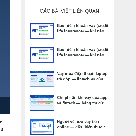
CÁC BÀI VIẾT LIÊN QUAN
Bảo hiểm khoản vay (credit
life insurance) — khi nào
cần, khi nào không, chi phí
thực tế
Bảo hiểm khoản vay (credit
life insurance) — khi nào
cần, khi nào không, chi phí
thực tế
Vay mua điện thoại, laptop
trả góp — fintech vs cửa
hàng vs thẻ tín dụng: chọn
kênh nào phù hợp?
Chi phí ẩn khi vay qua app
và fintech — bảng tra cứu
và cách đọc hợp đồng
ơ
Người về hưu vay tiền
online — điều kiện thực tế,
ều
hồ sơ và lưu ý quan trọng