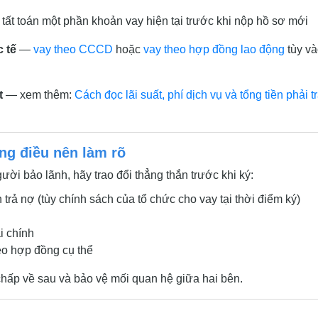
ất toán một phần khoản vay hiện tại trước khi nộp hồ sơ mới
 tế
—
vay theo CCCD
hoặc
vay theo hợp đồng lao động
tùy v
t
— xem thêm:
Cách đọc lãi suất, phí dịch vụ và tổng tiền phải t
ng điều nên làm rõ
ời bảo lãnh, hãy trao đổi thẳng thắn trước khi ký:
h trả nợ (tùy chính sách của tổ chức cho vay tại thời điểm ký)
i chính
eo hợp đồng cụ thể
chấp về sau và bảo vệ mối quan hệ giữa hai bên.