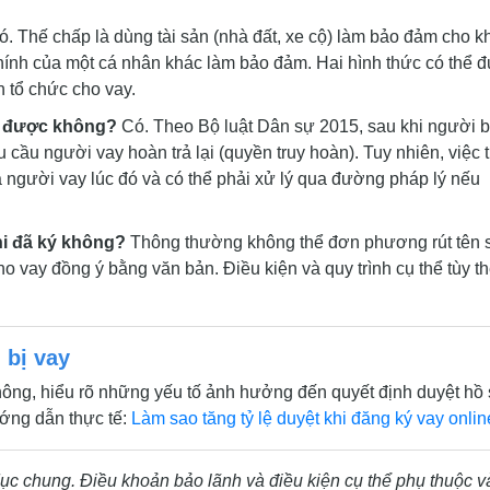
. Thế chấp là dùng tài sản (nhà đất, xe cộ) làm bảo đảm cho 
chính của một cá nhân khác làm bảo đảm. Hai hình thức có thể 
h tổ chức cho vay.
ại được không?
Có. Theo Bộ luật Dân sự 2015, sau khi người 
 cầu người vay hoàn trả lại (quyền truy hoàn). Tuy nhiên, việc 
ủa người vay lúc đó và có thể phải xử lý qua đường pháp lý nếu
hi đã ký không?
Thông thường không thể đơn phương rút tên 
ho vay đồng ý bằng văn bản. Điều kiện và quy trình cụ thể tùy t
 bị vay
ông, hiểu rõ những yếu tố ảnh hưởng đến quyết định duyệt hồ
ớng dẫn thực tế:
Làm sao tăng tỷ lệ duyệt khi đăng ký vay onlin
dục chung. Điều khoản bảo lãnh và điều kiện cụ thể phụ thuộc v