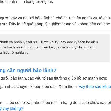
o chính mình trong tương lai.
gười vay và người bảo lãnh từ chối thực hiện nghĩa vụ, tổ chứ
n sự. Đây là hệ quả pháp lý nghiêm trọng và không nên coi nhẹ.
chính và pháp lý thật sự. Trước khi ký, hãy đọc kỹ toàn bộ điều
 trách nhiệm, thời hạn hiệu lực, và cách xử lý khi có tranh
a hiểu rõ nghĩa vụ.
ng cần người bảo lãnh?
gười bảo lãnh, các yếu tố sau thường giúp hồ sơ mạnh hơn:
 gần nhất, chuyển khoản đều đặn. Xem thêm:
Vay theo sao kê l
ơ
— nếu có nợ xấu nhẹ, hiểu rõ tình trạng để biết tổ chức nào p
ký vay không?