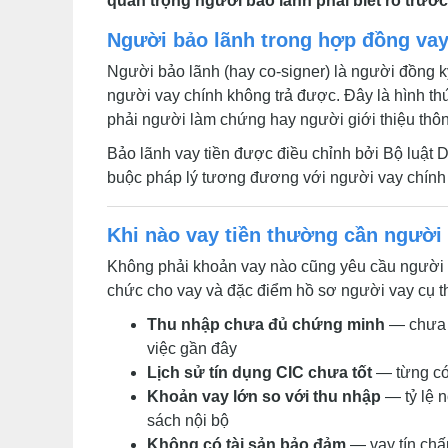
quan trọng người bảo lãnh phải biết rõ trướ
Người bảo lãnh trong hợp đồng vay 
Người bảo lãnh (hay co-signer) là người đồng k
người vay chính không trả được. Đây là hình t
phải người làm chứng hay người giới thiệu thô
Bảo lãnh vay tiền được điều chỉnh bởi Bộ luật 
buộc pháp lý tương đương với người vay chính 
Khi nào vay tiền thường cần người
Không phải khoản vay nào cũng yêu cầu người b
chức cho vay và đặc điểm hồ sơ người vay cụ th
Thu nhập chưa đủ chứng minh
— chưa c
việc gần đây
Lịch sử tín dụng CIC chưa tốt
— từng có 
Khoản vay lớn so với thu nhập
— tỷ lệ 
sách nội bộ
Không có tài sản bảo đảm
— vay tín chấ