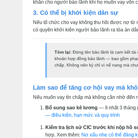
khăn cho người bảo lãnh khi họ muốn vay vốn ch
3. Có thể bị khởi kiện dân sự
Nếu tổ chức cho vay không thu hồi được nợ từ n
có quyền khởi kiện người bảo lãnh ra tòa án dâ
Tóm lại:
Đứng tên bảo lãnh là cam kết tài 
khoản hợp đồng bảo lãnh — bao gồm phạm vi
chấp. Không nên ký chỉ vì nể nang mà chư
Làm sao để tăng cơ hội vay mà khô
Nếu muốn vay tín chấp mà không cần nhờ đến n
Bổ sung sao kê lương
— ít nhất 3 tháng
— điều kiện, hạn mức và quy trình
Kiểm tra lịch sử CIC trước khi nộp hồ s
hợp. Xem thêm:
Nợ xấu nhẹ có thể đăng 