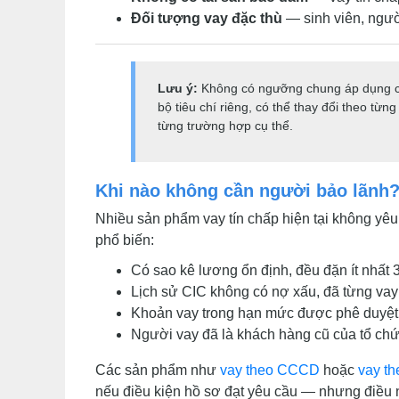
Đối tượng vay đặc thù
— sinh viên, ngườ
Lưu ý:
Không có ngưỡng chung áp dụng cho
bộ tiêu chí riêng, có thể thay đổi theo từ
từng trường hợp cụ thể.
Khi nào không cần người bảo lãnh
Nhiều sản phẩm vay tín chấp hiện tại không yêu
phổ biến:
Có sao kê lương ổn định, đều đặn ít nhất 
Lịch sử CIC không có nợ xấu, đã từng vay
Khoản vay trong hạn mức được phê duyệt 
Người vay đã là khách hàng cũ của tổ chức
Các sản phẩm như
vay theo CCCD
hoặc
vay th
nếu điều kiện hồ sơ đạt yêu cầu — nhưng điều n