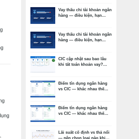
Vay thấu chi tài khoản ngân
hàng — điều kiện, hạn
mức, lãi suất thực tế
ng
Vay thấu chi tài khoản ngân
hàng — điều kiện, hạn
mức, lãi suất thực tế
ng
CIC cập nhật sau bao lâu
khi tất toán khoản vay?
Timeline thực tế và cách
kiểm tra
Điểm tín dụng ngân hàng
vs CIC — khác nhau thế
nào, cái nào ảnh hưởng
duyệt vay?
ng
Điểm tín dụng ngân hàng
vs CIC — khác nhau thế
dụng
nào, cái nào ảnh hưởng
h
duyệt vay?
Lãi suất cố định vs thả nổi
c
— nên chọn loại nào khi