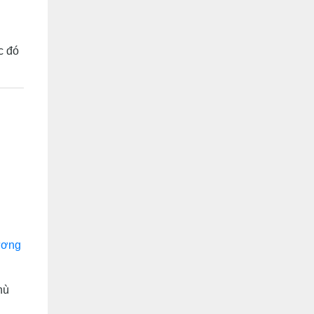
c đó
ương
hù