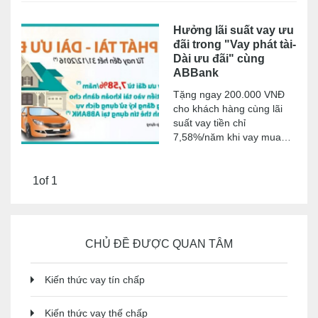
Hưởng lãi suất vay ưu
đãi trong "Vay phát tài-
Dài ưu đãi" cùng
ABBank
Tặng ngay 200.000 VNĐ
cho khách hàng cùng lãi
suất vay tiền chỉ
7,58%/năm khi vay mua
nhà, mua xe, kinh doanh
và vay tiêu dùng tiền tại
ABBank.
1
of 1
CHỦ ĐỀ ĐƯỢC QUAN TÂM
Kiến thức vay tín chấp
Kiến thức vay thế chấp