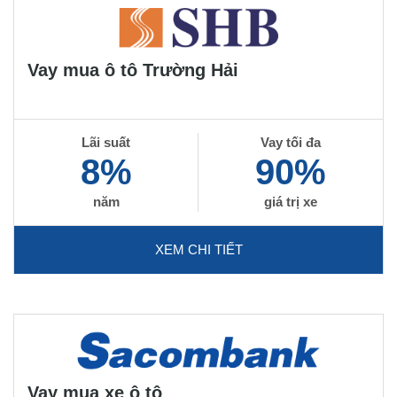
Vay mua ô tô Trường Hải
Lãi suất
Vay tối đa
8%
90%
năm
giá trị xe
XEM CHI TIẾT
Vay mua xe ô tô