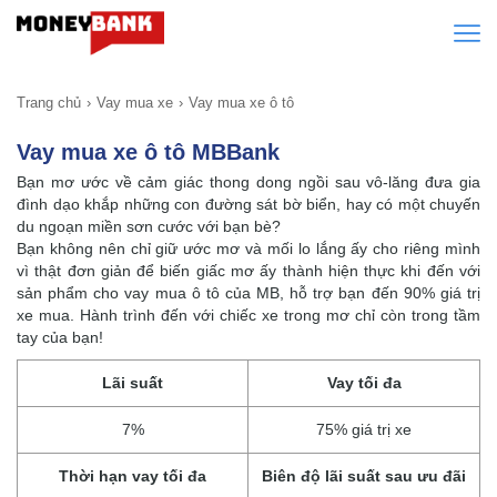
Trang chủ
Vay mua xe
Vay mua xe ô tô
Vay mua xe ô tô MBBank
Bạn mơ ước về cảm giác thong dong ngồi sau vô-lăng đưa gia
đình dạo khắp những con đường sát bờ biển, hay có một chuyến
du ngoạn miền sơn cước với bạn bè?
Bạn không nên chỉ giữ ước mơ và mối lo lắng ấy cho riêng mình
vì thật đơn giản để biến giấc mơ ấy thành hiện thực khi đến với
sản phẩm cho vay mua ô tô của MB, hỗ trợ bạn đến 90% giá trị
xe mua. Hành trình đến với chiếc xe trong mơ chỉ còn trong tầm
tay của bạn!
Lãi suất
Vay tối đa
7%
75% giá trị xe
Thời hạn vay tối đa
Biên độ lãi suất sau ưu đãi