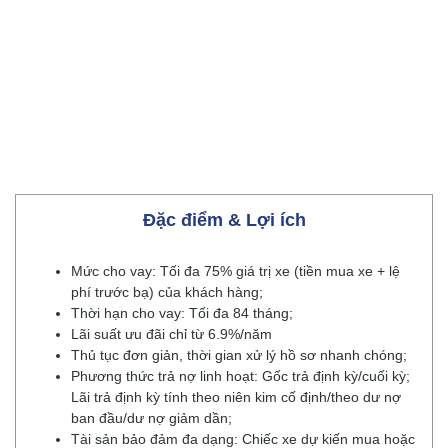
Đặc điểm & Lợi ích
Mức cho vay: Tối đa 75% giá trị xe (tiền mua xe + lệ
phí trước bạ) của khách hàng;
Thời hạn cho vay: Tối đa 84 tháng;
Lãi suất ưu đãi chỉ từ 6.9%/năm
Thủ tục đơn giản, thời gian xử lý hồ sơ nhanh chóng;
Phương thức trả nợ linh hoạt: Gốc trả định kỳ/cuối kỳ;
Lãi trả định kỳ tính theo niên kim cố định/theo dư nợ
ban đầu/dư nợ giảm dần;
Tài sản bảo đảm đa dạng: Chiếc xe dự kiến mua hoặc