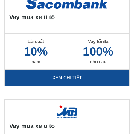
Vay mua xe ô tô
Lãi suất
Vay tối đa
10%
100%
năm
nhu cầu
XEM CHI TIẾT
Vay mua xe ô tô