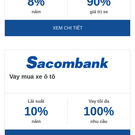
8%
90%
năm
giá trị xe
XEM CHI TIẾT
Vay mua xe ô tô
Lãi suất
Vay tối đa
10%
100%
năm
nhu cầu