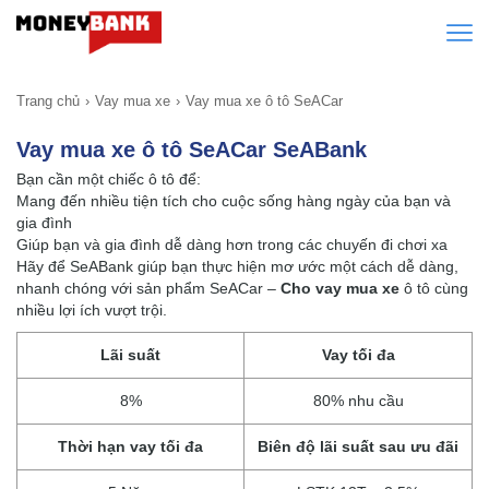
Trang chủ
Vay mua xe
Vay mua xe ô tô SeACar
Vay mua xe ô tô SeACar SeABank
Bạn cần một chiếc ô tô để:
Mang đến nhiều tiện tích cho cuộc sống hàng ngày của bạn và
gia đình
Giúp bạn và gia đình dễ dàng hơn trong các chuyến đi chơi xa
Hãy để SeABank giúp bạn thực hiện mơ ước một cách dễ dàng,
nhanh chóng với sản phẩm SeACar –
Cho vay mua xe
ô tô cùng
nhiều lợi ích vượt trội.
Lãi suất
Vay tối đa
8%
80% nhu cầu
Thời hạn vay tối đa
Biên độ lãi suất sau ưu đãi