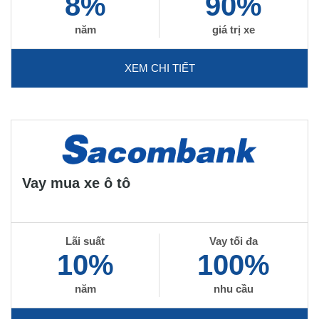
8%
90%
năm
giá trị xe
XEM CHI TIẾT
Vay mua xe ô tô
Lãi suất
Vay tối đa
10%
100%
năm
nhu cầu