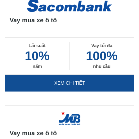
Vay mua xe ô tô
Lãi suất
Vay tối đa
10%
100%
năm
nhu cầu
XEM CHI TIẾT
Vay mua xe ô tô