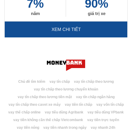
7%
90%
năm
giá trị xe
XEM CHI TIẾT
Chủ đề tìm kiếm
vay tín chấp
vay tín chấp theo lương
vay tín chấp theo lương chuyển khoản
vay tín chấp theo lương tiền mặt
vay tín chấp ngân hàng
vay tín chấp theo cavet xe máy
vay tiền tín chấp
vay vốn tín chấp
vay thế chấp online
vay tiêu dùng Agribank
vay tiêu dùng VPbank
vay tiền không cần thế chấp Vietcombank
vay tiền trực tuyến
vay tiền nóng
vay tiền nhanh trong ngày
vay nhanh 24h