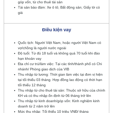
góp vốn, từ cho thuê tài sản
Tài sản bảo đảm: Xe ô tô; Bất động sản; Giấy tờ có
giá
Điều kiện vay
Quốc tịch: Người Việt Nam, hoặc người Việt Nam có
vợ/chồng là người nước ngoài
Độ tuổi: Từ đủ 18 tuổi và không quá 70 tuổi khi đáo
hạn khoản vay
Địa chỉ cư trú/làm việc: Tại các tỉnh/thành phố có Chi
nhánh/ Phòng giao dịch của VIB
Thu nhập từ lương: Thời gian làm việc tại đơn vị hiện
tại tối thiểu 03 tháng. Hợp đồng lao động có thời hạn
tối thiểu 12 tháng
Thu nhập từ cho thuê tài sản: Thuộc sở hữu của chính
KH và có thu nhập ổn định từ 06 tháng trở lên
Thu nhập từ kinh doanh/góp vốn: Kinh nghiệm kinh
doanh từ 2 năm trở lên
Mức thu nhập: Tối thiểu 10 triệu VNĐ/ tháng