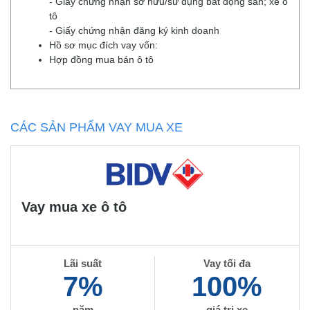
- Giấy chứng nhận sở hữu/sử dụng bất động sản; xe ô
tô
- Giấy chứng nhận đăng ký kinh doanh
Hồ sơ mục đích vay vốn:
Hợp đồng mua bán ô tô
CÁC SẢN PHẨM VAY MUA XE
Vay mua xe ô tô
Lãi suất
Vay tối đa
7%
100%
năm
giá trị xe