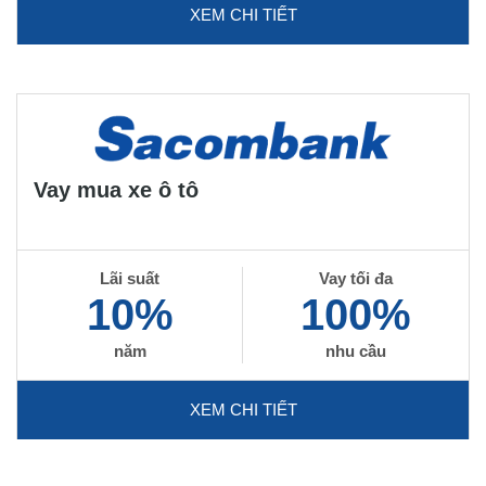
XEM CHI TIẾT
Vay mua xe ô tô
Lãi suất
Vay tối đa
10%
100%
năm
nhu cầu
XEM CHI TIẾT