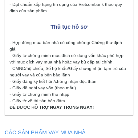
- Đạt chuẩn xếp hạng tín dụng của Vietcombank theo quy
định của sản phẩm
Thủ tục hồ sơ
- Hợp đồng mua bán nhà có công chứng/ Chứng thư định
giá
- Giấy tờ chứng minh mục đích sử dụng vốn khác phù hợp
với mục đích vay mua nhà hoặc vay bù đắp tài chính.
- CMND/hộ chiếu, Sổ hộ khẩu/Giấy chứng nhận tạm trú của
người vay và của bên bảo lãnh
- Giấy đăng ký kết hôn/chứng nhận độc thân
- Giấy đề nghị vay vốn (theo mẫu)
- Giấy tờ chứng minh thu nhập
- Giấy tờ về tài sản bảo đảm
ĐỂ ĐƯỢC HỖ TRỢ NGAY TRONG NGÀY!
CÁC SẢN PHẨM VAY MUA NHÀ