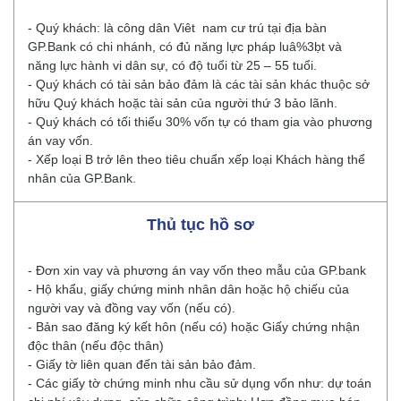
- Quý khách: là công dân Viêt nam cư trú tại địa bàn
GP.Bank có chi nhánh, có đủ năng lực pháp luâ%3ḅt và
năng lực hành vi dân sự, có độ tuổi từ 25 – 55 tuổi.
- Quý khách có tài sản bảo đảm là các tài sản khác thuộc sở
hữu Quý khách hoặc tài sản của người thứ 3 bảo lãnh.
- Quý khách có tối thiểu 30% vốn tự có tham gia vào phương
án vay vốn.
- Xếp loại B trở lên theo tiêu chuẩn xếp loại Khách hàng thể
nhân của GP.Bank.
Thủ tục hồ sơ
- Đơn xin vay và phương án vay vốn theo mẫu của GP.bank
- Hộ khẩu, giấy chứng minh nhân dân hoặc hộ chiếu của
người vay và đồng vay vốn (nếu có).
- Bản sao đăng ký kết hôn (nếu có) hoặc Giấy chứng nhận
độc thân (nếu độc thân)
- Giấy tờ liên quan đến tài sản bảo đảm.
- Các giấy tờ chứng minh nhu cầu sử dụng vốn như: dự toán