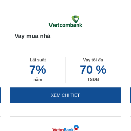
Vay mua nhà
Lãi suất
Vay tối đa
7%
70 %
năm
TSĐB
XEM CHI TIẾT