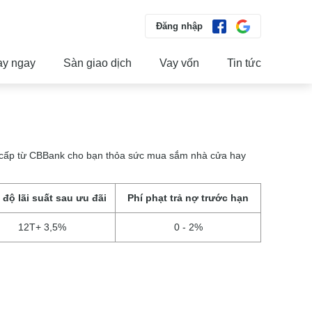
Đăng nhập
ay ngay
Sàn giao dịch
Vay vốn
Tin tức
 cấp từ CBBank cho bạn thỏa sức mua sắm nhà cửa hay
 độ lãi suất sau ưu đãi
Phí phạt trả nợ trước hạn
12T+ 3,5%
0 - 2%