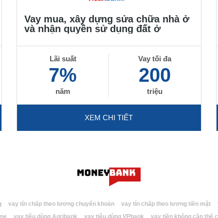
Vay mua, xây dựng sửa chữa nhà ở
và nhận quyền sử dụng đất ở
Lãi suất
Vay tối đa
7%
200
năm
triệu
XEM CHI TIẾT
g
vay tín chấp theo lương chuyển khoản
vay tín chấp theo lương tiền mặt
ine
vay tiêu dùng Agribank
vay tiêu dùng VPbank
vay tiền không cần thế