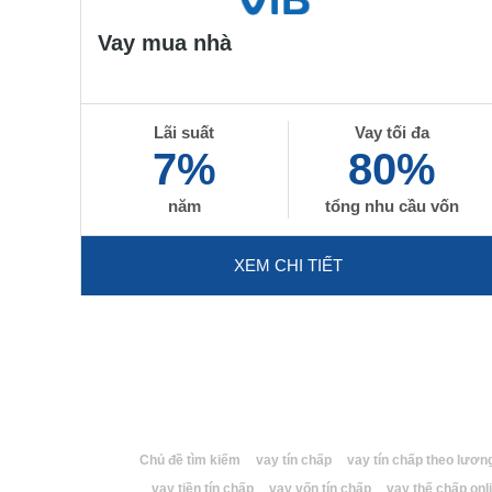
Vay mua nhà
Lãi suất
Vay tối đa
7%
80%
năm
tổng nhu cầu vốn
XEM CHI TIẾT
Chủ đề tìm kiếm
vay tín chấp
vay tín chấp theo lươn
vay tiền tín chấp
vay vốn tín chấp
vay thế chấp onl