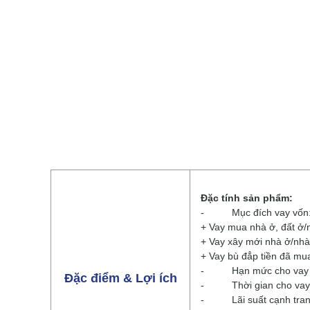
Đặc tính sản phẩm:
- Mục đích vay vốn
+ Vay mua nhà ở, đất ở/
+ Vay xây mới nhà ở/nhà
+ Vay bù đẳp tiền đã mua
- Hạn mức cho vay tối 
Đặc điểm & Lợi ích
- Thời gian cho vay t
- Lãi suất cạnh tra