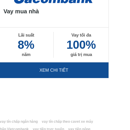
Vay mua nhà
Lãi suất
Vay tối đa
8%
100%
năm
giá trị mua
XEM CHI TIẾT
vay tín chấp ngân hàng
vay tín chấp theo cavet xe máy
 chấp Vietcombank
vay tiền trực tuyến
vay tiền nóng