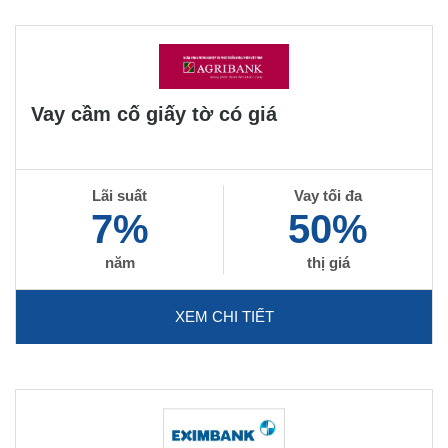
Vay cầm cố giấy tờ có giá
Lãi suất
Vay tối đa
7%
50%
năm
thị giá
XEM CHI TIẾT