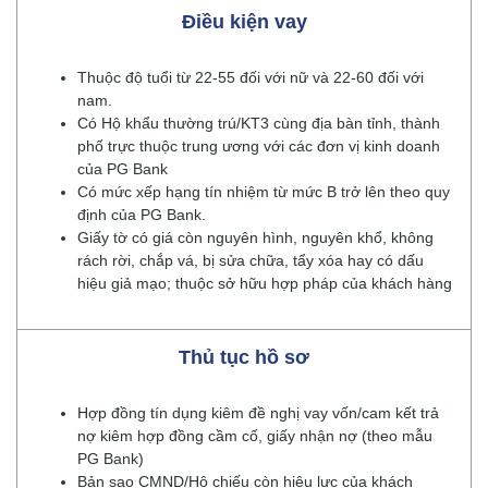
Điều kiện vay
Thuộc độ tuổi từ 22-55 đối với nữ và 22-60 đối với
nam.
Có Hộ khẩu thường trú/KT3 cùng địa bàn tỉnh, thành
phố trực thuộc trung ương với các đơn vị kinh doanh
của PG Bank
Có mức xếp hạng tín nhiệm từ mức B trở lên theo quy
định của PG Bank.
Giấy tờ có giá còn nguyên hình, nguyên khổ, không
rách rời, chắp vá, bị sửa chữa, tẩy xóa hay có dấu
hiệu giả mạo; thuộc sở hữu hợp pháp của khách hàng
Thủ tục hồ sơ
Hợp đồng tín dụng kiêm đề nghị vay vốn/cam kết trả
nợ kiêm hợp đồng cầm cố, giấy nhận nợ (theo mẫu
PG Bank)
Bản sao CMND/Hộ chiếu còn hiệu lực của khách