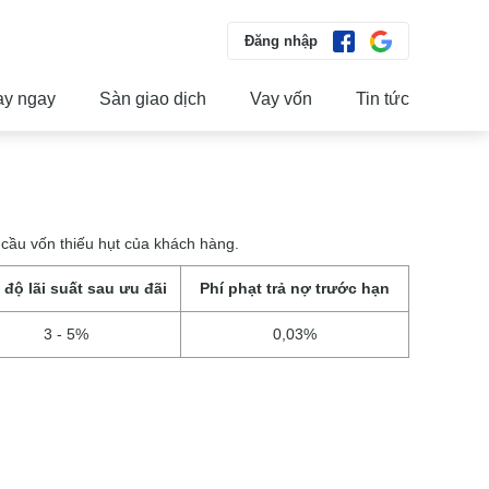
Đăng nhập
ay ngay
Sàn giao dịch
Vay vốn
Tin tức
u cầu vốn thiếu hụt của khách hàng.
 độ lãi suất sau ưu đãi
Phí phạt trả nợ trước hạn
3 - 5%
0,03%