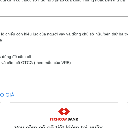
gửi cầm cố thuộc sở hữu hợp pháp của khách hàng hoặc bên thứ ba
 chiếu còn hiệu lực của người vay và đồng chủ sở hữu/bên thứ ba t
ba
 dùng để cầm cố
 và cầm cố GTCG (theo mẫu của VRB)
Ó GIÁ
Vay cầm cố sổ tiết kiệm tại quầy