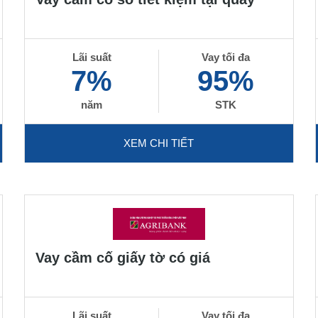
Lãi suất
Vay tối đa
7%
95%
năm
STK
XEM CHI TIẾT
Vay cầm cố giấy tờ có giá
Lãi suất
Vay tối đa