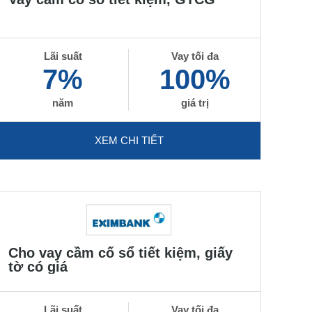
Lãi suất
Vay tối đa
7%
100%
năm
giá trị
XEM CHI TIẾT
Cho vay cầm cố sổ tiết kiệm, giấy
tờ có giá
Lãi suất
Vay tối đa