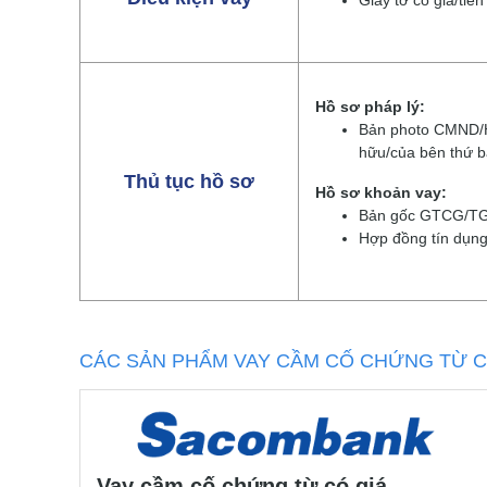
Giấy tờ có giá/tiền 
Hồ sơ pháp lý:
Bản photo CMND/Hộ
hữu/của bên thứ 
Thủ tục hồ sơ
Hồ sơ khoản vay:
Bản gốc GTCG/TG
Hợp đồng tín dụng
CÁC SẢN PHẨM VAY CẦM CỐ CHỨNG TỪ C
Vay cầm cố chứng từ có giá