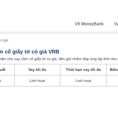
Về MoneyBank
V
ó giá
m cố giấy tờ có giá VRB
iện cho vay cầm cố giấy tờ có giá, tiền gửi nhằm đáp ứng kịp thời nh
suất
Vay tối đa
Thời hạn vay tối đa
Biên
%
Linh hoạt
Linh hoạt