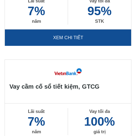
Lãi suất
Vay tối đa
7%
95%
năm
STK
XEM CHI TIẾT
Vay cầm cố sổ tiết kiệm, GTCG
Lãi suất
Vay tối đa
7%
100%
năm
giá trị