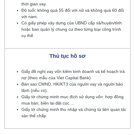
thời gian vay.
Độ tuổi: không quá 55 đối với nữ và không quá 60 đối
với nam.
Có giấy phép xây dựng của UBND cấp xã/huyện/tỉnh
hoặc ban quản lý chung cư theo từng loại công trình
cụ thể.
Thủ tục hồ sơ
Giấy đề nghị vay vốn kiêm kinh doanh và kế hoạch trả
nợ (theo mẫu của Viet Capital Bank)
Bản sao CMND, HK/KT3 của người vay và người bảo
lãnh (nếu có).
Giấy tờ chứng minh mục đích sử dụng vốn: hợp đồng
mua bán, biên lai đặt cọc….
Giấy tờ chứng minh thu nhập và chứng từ liên quan tài
sản thế chấp.