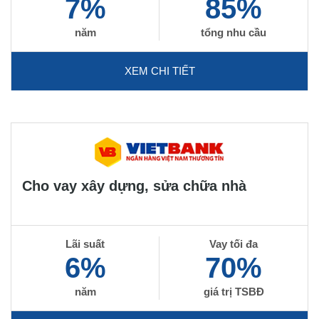
7%
85%
năm
tổng nhu cầu
XEM CHI TIẾT
Cho vay xây dựng, sửa chữa nhà
Lãi suất
Vay tối đa
6%
70%
năm
giá trị TSBĐ