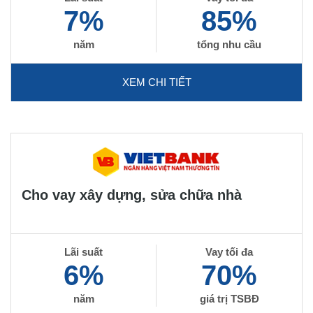
7%
85%
năm
tổng nhu cầu
XEM CHI TIẾT
Cho vay xây dựng, sửa chữa nhà
Lãi suất
Vay tối đa
6%
70%
năm
giá trị TSBĐ