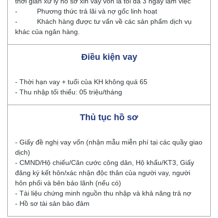
thời gian xử lý hồ sơ xin vay vốn là tối đa 3 ngày làm việc
- Phương thức trả lãi và nợ gốc linh hoạt
- Khách hàng được tư vấn về các sản phẩm dịch vụ
khác của ngân hàng.
Điều kiện vay
- Thời hạn vay + tuổi của KH không quá 65
- Thu nhập tối thiểu: 05 triệu/tháng
Thủ tục hồ sơ
- Giấy đề nghị vay vốn (nhận mẫu miễn phí tại các quầy giao
dịch)
- CMND/Hộ chiếu/Căn cước công dân, Hộ khẩu/KT3, Giấy
đăng ký kết hôn/xác nhận độc thân của người vay, người
hôn phối và bên bảo lãnh (nếu có)
- Tài liệu chứng minh nguồn thu nhập và khả năng trả nợ
- Hồ sơ tài sản bảo đảm