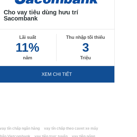
Cho vay tiêu dùng hưu trí
Sacombank
Lãi suất
Thu nhập tối thiểu
11%
3
năm
Triệu
XEM CHI TIẾT
vay tín chấp ngân hàng
vay tín chấp theo cavet xe máy
 chấp Vietcombank
vay tiền trực tuyến
vay tiền nóng