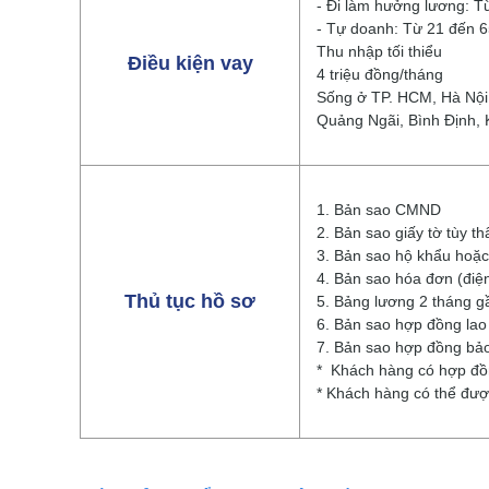
- Đi làm hưởng lương: Từ
- Tự doanh: Từ 21 đến 6
Thu nhập tối thiểu
Điều kiện vay
4 triệu đồng/tháng
Sống ở TP. HCM, Hà Nội
Quảng Ngãi, Bình Định,
1. Bản sao CMND
2. Bản sao giấy tờ tùy t
3. Bản sao hộ khẩu hoặ
4. Bản sao hóa đơn (điện
Thủ tục hồ sơ
5. Bảng lương 2 tháng g
6. Bản sao hợp đồng lao
7. Bản sao hợp đồng bảo
* Khách hàng có hợp đồn
* Khách hàng có thể được