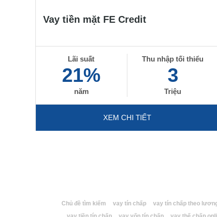
Vay tiền mặt FE Credit
Lãi suất
Thu nhập tối thiểu
21%
3
năm
Triệu
XEM CHI TIẾT
Chủ đề tìm kiếm
vay tín chấp
vay tín chấp theo lươn
vay tiền tín chấp
vay vốn tín chấp
vay thế chấp onl