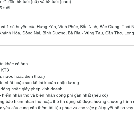
 21 đến 55 tuổi (nữ) và 58 tuổi (nam)
5 tuổi
 và 1 số huyện của Hưng Yên, Vĩnh Phúc, Bắc Ninh, Bắc Giang, Thá
 Khánh Hòa, Đồng Nai, Bình Dương, Bà Rịa - Vũng Tàu, Cần Thơ, Long
hân khác có ảnh
c KT3
, nước hoặc điện thoại)
ần nhất hoặc sao kê tài khoản nhận lương
 động hoặc giấy phép kinh doanh
 hiểm nhân thọ và biên nhận đóng phí gần nhất (nếu có)
g bảo hiểm nhân thọ hoặc thẻ tín dụng sẽ được hưởng chương trình 
 yêu cầu cung cấp thêm tài liệu phục vụ cho việc giải quyết hồ sơ vay.