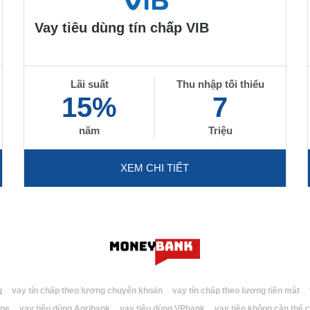
Vay tiêu dùng tín chấp VIB
Lãi suất
Thu nhập tối thiểu
15%
7
năm
Triệu
XEM CHI TIẾT
g
vay tín chấp theo lương chuyển khoản
vay tín chấp theo lương tiền mặt
ine
vay tiêu dùng Agribank
vay tiêu dùng VPbank
vay tiền không cần thế