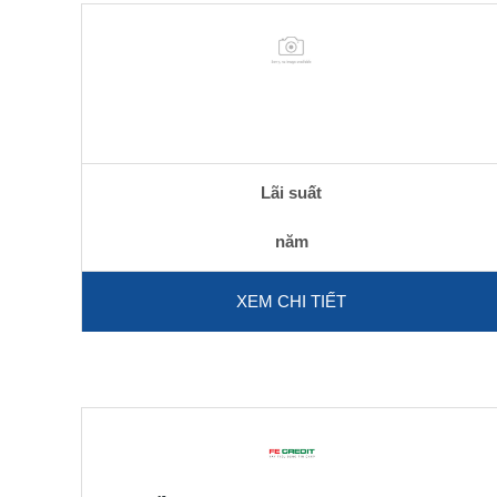
Lãi suất
năm
XEM CHI TIẾT