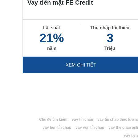
Vay tiền mặt FE Credit
Lãi suất
Thu nhập tối thiểu
21%
3
năm
Triệu
XEM CHI TIẾT
Chủ đề tìm kiếm
vay tín chấp
vay tín chấp theo lươn
vay tiền tín chấp
vay vốn tín chấp
vay thế chấp onl
vay tiề