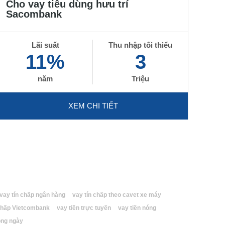
Cho vay tiêu dùng hưu trí
Sacombank
Lãi suất
Thu nhập tối thiểu
11%
3
năm
Triệu
XEM CHI TIẾT
vay tín chấp ngân hàng
vay tín chấp theo cavet xe máy
 chấp Vietcombank
vay tiền trực tuyến
vay tiền nóng
ong ngày