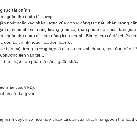
 lực tài chính
nh nguồn thu nhập từ lương:
gần nhất hoặc xác nhận lương của đơn vị công tác nếu nhận lương bằn
yết định bổ nhiệm, nâng lương (nếu có) (bản photo đối chiếu bản gốc)
h nguồn thu nhập từ hoạt động kinh doanh: Bản photo có đối chiếu với
 đơn tài chính hoặc hóa đơn bán lẻ;
 kê tiền mặt trong trường hợp là chủ cơ sở kinh doanh, hóa đơn bán lẻ/ 
à/phương tiện vận tải…
nh thu nhập hợp pháp từ các nguồn khác.
eo mẫu của VRB);
 đích sử dụng vốn.
ng minh quyền sở hữu hợp pháp tài sản của khách hàng/bên thứ ba th