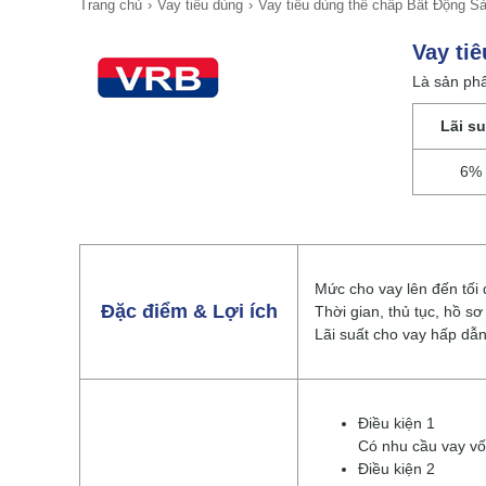
Trang chủ
Vay tiêu dùng
Vay tiêu dùng thế chấp Bất Động S
Vay ti
Là sản phẩ
Lãi su
6%
Mức cho vay lên đến tối
Đặc điểm & Lợi ích
Thời gian, thủ tục, hồ 
Lãi suất cho vay hấp dẫn
Điều kiện 1
Có nhu cầu vay vố
Điều kiện 2