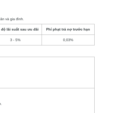
ân và gia đình.
 độ lãi suất sau ưu đãi
Phí phạt trả nợ trước hạn
3 - 5%
0,03%
h.