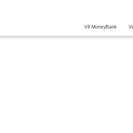
Về MoneyBank
V