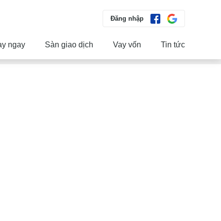
Đăng nhập
ay ngay
Sàn giao dịch
Vay vốn
Tin tức