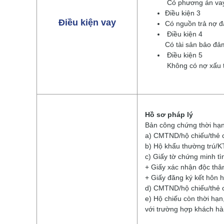
Có phương án vay 
Điều kiện 3
Điều kiện vay
Có nguồn trả nợ đ
Điều kiện 4
Có tài sản bảo đả
Điều kiện 5
Không có nợ xấu t
Hồ sơ pháp lý
Bản công chứng thời hạn
a) CMTND/hộ chiếu/thẻ c
b) Hộ khẩu thường trú/KT
c) Giấy tờ chứng minh tì
+ Giấy xác nhận độc thâ
+ Giấy đăng ký kết hôn h
d) CMTND/hộ chiếu/thẻ c
e) Hộ chiếu còn thời hạn
với trường hợp khách hà